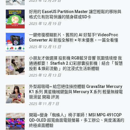
2025 年 12 月 29 日
好用的 EaseUS Partition Master 讓您輕鬆的移除與
格式化有防寫保護的隨身碟或SD卡
2025 年 12 月 19 日
一鍵修復模糊影片、舊照的 AI 好幫手! VideoProc
Converter AI 新版全解析 × 年末優惠，一篇全看懂
2025 年 12 月 15 日
小朋友才做選擇 投影機 RGB藍牙音響 氛圍情境燈 我
通通都要！ Starfish 2 幻彩膠囊投影機｜結合「 智慧
投影 & 煥彩流動 」的沈浸式生活新體驗
2025 年 12 月 13 日
外型超吸晴~ 給您絕佳操控體驗 GravaStar Mercury
K1 系列 異星機械鍵盤與 Mercury X 系列 輕量無線電
競滑鼠 開箱 評測
2025 年 11 月 7 日
開箱~變身「蜘蛛人」椅子軍師！MSI MPG 491CQP
QD-OLED 超寬曲面電競螢幕，多工辦公、爽度滿滿的
終極桌面體驗