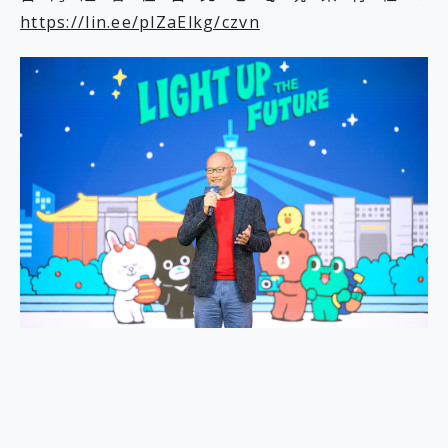
https://lin.ee/plZaElkg/czvn