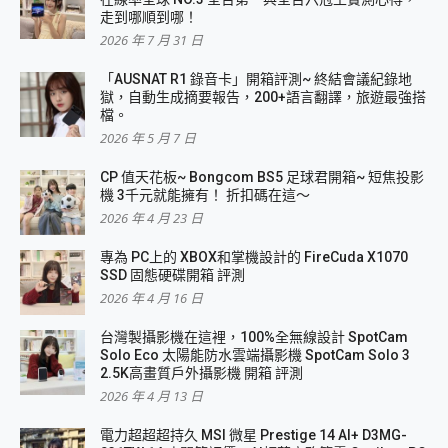
走到哪順到哪！
2026 年 7 月 31 日
「AUSNAT R1 錄音卡」開箱評測~ 終結會議紀錄地
獄，自動生成摘要報告，200+語言翻譯，旅遊最強搭
檔。
2026 年 5 月 7 日
CP 值天花板~ Bongcom BS5 足球君開箱~ 短焦投影
機 3千元就能擁有！ 折扣碼在這～
2026 年 4 月 23 日
專為 PC上的 XBOX和掌機設計的 FireCuda X1070
SSD 固態硬碟開箱 評測
2026 年 4 月 16 日
台灣製攝影機在這裡，100%全無線設計 SpotCam
Solo Eco 太陽能防水雲端攝影機 SpotCam Solo 3
2.5K高畫質戶外攝影機 開箱 評測
2026 年 4 月 13 日
電力超超超持久 MSI 微星 Prestige 14 AI+ D3MG-