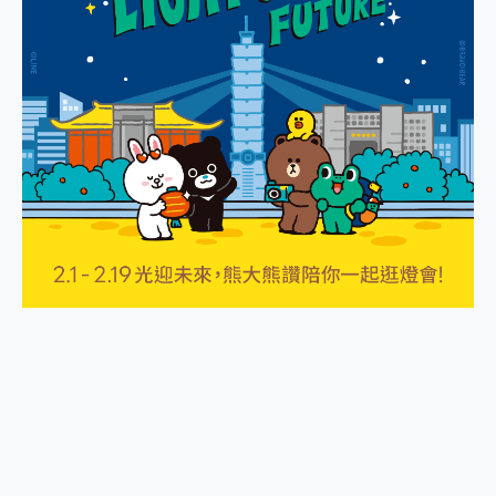
外型超吸晴~ 給您絕佳操控體驗 GravaStar Mercury K1 系列 異星機械鍵盤與 Mercury X 系列 輕量無線電競滑鼠 開箱 評測
開箱~變身「蜘蛛人」椅子軍師！MSI MPG 491CQP QD-OLED 超寬曲面電競螢幕，多工辦公、爽度滿滿的終極桌面體驗
iPhone 17 系列 有認證的防護來囉！ imos 首家導入 UL MCV 行銷宣告驗證的手機配件品牌
DJI Osmo Pocket 3 爽爽帶回家 歡慶 EaseUS 21 週年到來，「Slogan 海報徵稿活動」好康大放送
小巧好吸不擋鏡頭 有Qi2認證的 ONPRO MagReact MXs2 5000mAh薄型磁吸無線急速行動電源 開箱 評測
會走動的冷暖氣 SONY REON POCKET PRO 穿戴式智慧冷暖調溫裝置 開箱 評測
寶可夢飛人外掛iToolab AnyGo全新升級，GO Fest 五折優惠嗨翻天！支援 iOS/Android！
百倍變焦實測~ vivo X200 Pro 與 S25 Ultra 誰能滿足全場景拍攝需求？
超好用的 PLAUD NotePin AI 智慧錄音膠囊~ 您的AI 秘書已上線 每月免費送你 300分鐘轉寫
COMPUTEX 2025 來囉！AGI亞奇雷 AI・Gaming・創作儲存方案登場，趕快來AGI亞奇雷挑戰任務抽 PS5！
自帶線的 有線無線都能充 ONPRO MagReact M5 10000mAh 5合1 磁吸無線急速行動電源 開箱 評測
飛利浦 JS7310 ⚡【電急便｜行動儲能救車電源】 可靠的旅行夥伴！帶給您優異的安全性與強大供電效能
是螢幕也是電視! 一機超多用途「MSI微星 Modern MD272UPSW 27型」 4K IPS 輕薄商用智慧聯網螢幕 開箱 評測
您的專屬AI 助手 Yoga Slim 7 Aura Edition 觸控AI筆電 開箱 評測
realme 14 Pro 超硬軍規、冰感變色實測，realme 14 5G 遊戲戰鬥值爆表，效能x娛樂全都要！
iPhone、Apple Watch、AirPods耳機 三個設備充電一起搞定 ONPRO MagReact™ M3 3 in 1可攜摺疊無線充電器 開箱 評測
動靜皆宜「HUAWEI FreeArc」開放式耳掛耳機，無感配戴! 超穩超服貼，音質、通話也很優質
好玩好拍 vivo V50 ~ 口袋裡的 Zeiss 潮流攝影棚!
25種洗烘模式一機搞定! Roborock 衣莉莎白 H1 Neo分子篩洗脫烘 AI 滾筒洗衣機
給 MSI Claw 系列電競掌機 最完美的家 MSI Nest Docking Station 掌機專屬擴充底座 開箱 評測
B&O 精品級音響! Home+ 中嘉寬頻 SoundBox 劇院串流盒 開箱 評測