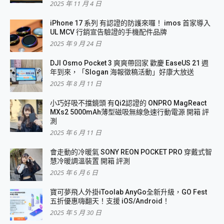
2025 年 11 月 4 日
iPhone 17 系列 有認證的防護來囉！ imos 首家導入
UL MCV 行銷宣告驗證的手機配件品牌
2025 年 9 月 24 日
DJI Osmo Pocket 3 爽爽帶回家 歡慶 EaseUS 21 週
年到來，「Slogan 海報徵稿活動」好康大放送
2025 年 8 月 11 日
小巧好吸不擋鏡頭 有Qi2認證的 ONPRO MagReact
MXs2 5000mAh薄型磁吸無線急速行動電源 開箱 評
測
2025 年 6 月 11 日
會走動的冷暖氣 SONY REON POCKET PRO 穿戴式智
慧冷暖調溫裝置 開箱 評測
2025 年 6 月 6 日
寶可夢飛人外掛iToolab AnyGo全新升級，GO Fest
五折優惠嗨翻天！支援 iOS/Android！
2025 年 5 月 30 日