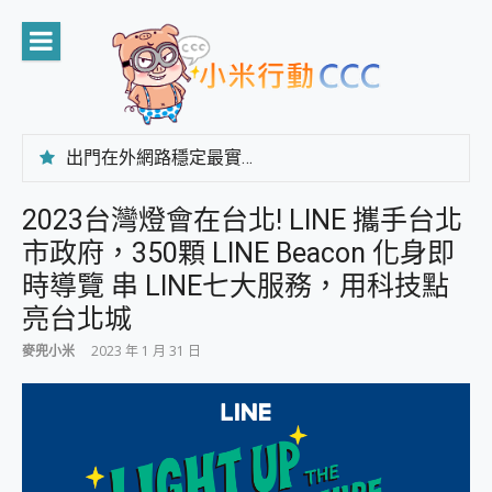
Skip
to
content
出門在外網路穩定最實在 「台灣大哥大」榮獲 4G/5G 在線率全球 NO.3 全台第一與全台六冠王實測心得，走到哪順到哪！
「AUSNAT R1 錄音卡」開箱評測~ 終結會議紀錄地獄，自動生成摘要報告，200+語言翻譯，旅遊最強搭檔。
CP 值天花板~ Bongcom BS5 足球君開箱~ 短焦投影機 3千元就能擁有！ 折扣碼在這～
2023台灣燈會在台北! LINE 攜手台北
專為 PC上的 XBOX和掌機設計的 FireCuda X1070 SSD 固態硬碟開箱 評測
市政府，350顆 LINE Beacon 化身即
台灣製攝影機在這裡，100%全無線設計 SpotCam Solo Eco 太陽能防水雲端攝影機 SpotCam Solo 3 2.5K高畫質戶外攝影機 開箱 評測
電力超超超持久 MSI 微星 Prestige 14 AI+ D3MG-031TW 14吋 開箱評價，AI輕薄商務筆電 Copilot+ PC
時導覽 串 LINE七大服務，用科技點
超懂拍、耐用 AI 街拍機~ realme 16 Pro 開箱評價~ 2 億畫素 LumaColor 影像、持久續航與 IP69K 高防護
亮台北城
防窺黑科技 Galaxy S26 Ultra系列保護貼怎麼選？imos AR 低反光玻璃、藍寶石鏡頭貼與軍規防摔殼完整開箱評價
AI 支付 一錶搞定大小事 Xiaomi Watch 5 開箱 評測
麥兜小米
2023 年 1 月 31 日
超驚艷 讓人一眼就愛上 LENOVO 聯想 Yoga Book 9 14吋 AI輕薄筆電 開箱 評測
美到讓人超想擁有 moto pad 60 系列 與 Moto | Swarovski razr 60 冰藍限定版本 開箱 評測
好用的 EaseUS Partition Master 讓您輕鬆的移除與格式化有防寫保護的隨身碟或SD卡
一鍵修復模糊影片、舊照的 AI 好幫手! VideoProc Converter AI 新版全解析 × 年末優惠，一篇全看懂
小朋友才做選擇 投影機 RGB藍牙音響 氛圍情境燈 我通通都要！ Starfish 2 幻彩膠囊投影機｜結合「 智慧投影 & 煥彩流動 」的沈浸式生活新體驗