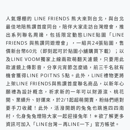
人氣爆棚的 LINE FRIENDS 熊大來到台北，與台北
最佳地陪熊讚首度同台，陪伴大家走訪台灣燈會，推
出系列聯名周邊，包括限定動態LINE貼圖「LINE
FRIENDS 與熊讚同遊燈會」，一組共24張貼圖，售
價新台幣60元（即刻起可於貼圖小舖購買下載）；以
及LINE VOOM獨家上線兩款萌翻天濾鏡，只要用此
款濾鏡上傳影音，分享元宵節怎麼過，前三千名就有
機會獲得LINE POITNS 5點。此外，LINE禮物更將
上架LINE FRIENDS與熊讚首度聯名商品，以新年心
願禮為設計概念，祈求新的一年可以財源滾、桃花
開、業績升、好運來，於2/1起超萌開賣，粉絲們絕對
要手刀收藏！此外，活潑開朗的兔兔也跳進四四南
村，化身兔兔燈陪大家一起迎接兔年！＊欲了解更多
資訊可加入「LINE台灣－再LINE一下」官方帳號。