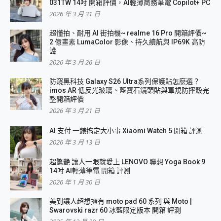
031TW 14吋 開箱評價，AI輕薄商務筆電 Copilot+ PC
2026 年 3 月 31 日
超懂拍、耐用 AI 街拍機~ realme 16 Pro 開箱評價~
2 億畫素 LumaColor 影像、持久續航與 IP69K 高防
護
2026 年 3 月 26 日
防窺黑科技 Galaxy S26 Ultra系列保護貼怎麼選？
imos AR 低反光玻璃、藍寶石鏡頭貼與軍規防摔殼完
整開箱評價
2026 年 3 月 21 日
AI 支付 一錶搞定大小事 Xiaomi Watch 5 開箱 評測
2026 年 3 月 13 日
超驚艷 讓人一眼就愛上 LENOVO 聯想 Yoga Book 9
14吋 AI輕薄筆電 開箱 評測
2026 年 1 月 30 日
美到讓人超想擁有 moto pad 60 系列 與 Moto |
Swarovski razr 60 冰藍限定版本 開箱 評測