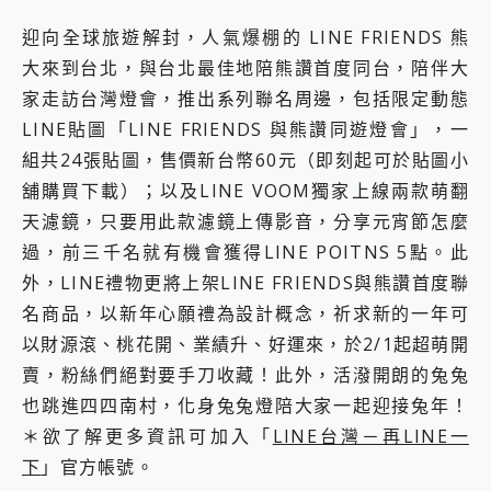
迎向全球旅遊解封，人氣爆棚的 LINE FRIENDS 熊
大來到台北，與台北最佳地陪熊讚首度同台，陪伴大
家走訪台灣燈會，推出系列聯名周邊，包括限定動態
LINE貼圖「LINE FRIENDS 與熊讚同遊燈會」，一
組共24張貼圖，售價新台幣60元（即刻起可於貼圖小
舖購買下載）；以及LINE VOOM獨家上線兩款萌翻
天濾鏡，只要用此款濾鏡上傳影音，分享元宵節怎麼
過，前三千名就有機會獲得LINE POITNS 5點。此
外，LINE禮物更將上架LINE FRIENDS與熊讚首度聯
名商品，以新年心願禮為設計概念，祈求新的一年可
以財源滾、桃花開、業績升、好運來，於2/1起超萌開
賣，粉絲們絕對要手刀收藏！此外，活潑開朗的兔兔
也跳進四四南村，化身兔兔燈陪大家一起迎接兔年！
＊欲了解更多資訊可加入「
LINE台灣－再LINE一
下
」官方帳號。