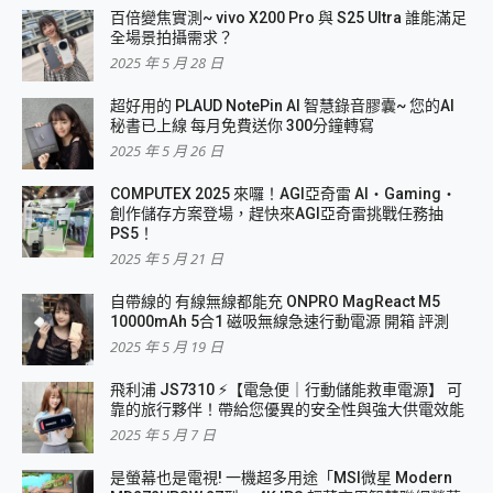
百倍變焦實測~ vivo X200 Pro 與 S25 Ultra 誰能滿足
全場景拍攝需求？
2025 年 5 月 28 日
超好用的 PLAUD NotePin AI 智慧錄音膠囊~ 您的AI
秘書已上線 每月免費送你 300分鐘轉寫
2025 年 5 月 26 日
COMPUTEX 2025 來囉！AGI亞奇雷 AI・Gaming・
創作儲存方案登場，趕快來AGI亞奇雷挑戰任務抽
PS5！
2025 年 5 月 21 日
自帶線的 有線無線都能充 ONPRO MagReact M5
10000mAh 5合1 磁吸無線急速行動電源 開箱 評測
2025 年 5 月 19 日
飛利浦 JS7310 ⚡【電急便｜行動儲能救車電源】 可
靠的旅行夥伴！帶給您優異的安全性與強大供電效能
2025 年 5 月 7 日
是螢幕也是電視! 一機超多用途「MSI微星 Modern