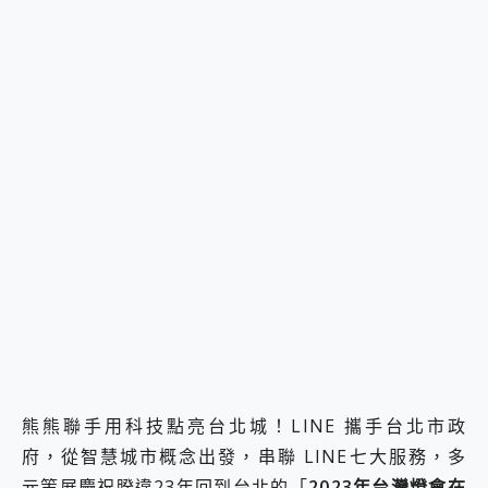
2億 APO蔡司長焦神機降臨~ vivo X200 Pro、vivo X200 就是這麼好拍
EaseUS Vocal Remover 免費線上去聲器一鍵去除人聲 人聲 音樂分離 2024 消除人聲推薦
3 個超值 MHN 飛人工具分享~~ iToolab AnyGo 魔物獵人 Now飛人 ios教學 不出門也可以到處走
Locawhere AnyTo 寶可夢飛人 AnyTo 不出門也可以飛遍全世界
小體積 40000mAh 超大容量 一次充5個設備 充好充滿 CUKTECH 酷態科 300W 微型充電站 開箱 評測
97.3% 恢復率，資料救援就是這麼簡單 EaseUS Data Recovery Wizard Free 18.0.0 業界最好的資料救援軟體
磁碟系統大風吹 有了 磁碟管理程式 EaseUS Partition Master 就是這麼簡單
全新 SONY Xperia 1 VI 開箱! 相機實測! 長焦覆蓋更遠更清晰、2日長續航、頂尖影音娛樂效能~
Xiaomi 14 Ultra 開箱 評測~ 有深度的 Leica 影像旗艦手機! 加碼小旗艦 Xiaomi 14 開箱 評測
vivo TWS 3e 真無線藍牙耳機智慧降噪升級、音質明亮溫潤，並支援雙設備連接~
MSI Claw 掌機專屬配件包 來囉 完美保護 MSI Claw A1M-026TW 電競掌機
人像旗艦 vivo V30 系列 開箱 評測! 首搭蔡司光學鏡頭、攝影棚級柔光環、拍攝功能最好玩的美拍神機 vivo V30 Pro
多個願望一次滿足 超強散熱 微星 MSI Claw A1M-026TW 電競掌機 開箱 評測
一吸完美對位 擁有超強吸力與超好用的隱磁支架 O-ONE MAG 最會吸的行動電源 開箱 評測
Motorola edge 70 pro 及 moto g37 power上市，登錄在送飛利浦氣炸鍋
近八千元的 Soundcore Liberty 5 Pro Max，有螢幕的耳機會是智商稅嗎?
ASUS Pad 全面應援 Me Time，加碼愛奇藝黃金雙周卡體驗，專案價最低 NT$0 起
熊熊聯手用科技點亮台北城！LINE 攜手台北市政
榮耀 HONOR 600 Pro x MOLLY Limited Edition 限量版開賣，攜手味全龍進駐大巨蛋萬人盛典
府，從智慧城市概念出發，串聯 LINE七大服務，多
元策展慶祝睽違23年回到台北的「
2023年台灣燈會在