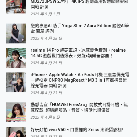
MD272UPSW 27型」 4K IPS 輕薄商用智慧聯網螢幕
開箱 評測
2025 年 5 月 1 日
您的專屬AI 助手 Yoga Slim 7 Aura Edition 觸控AI筆
電 開箱 評測
2025 年 4 月 28 日
realme 14 Pro 超硬軍規、冰感變色實測，realme
14 5G 遊戲戰鬥值爆表，效能x娛樂全都要！
2025 年 4 月 25 日
iPhone、Apple Watch、AirPods耳機 三個設備充電
一起搞定 ONPRO MagReact™ M3 3 in 1可攜摺疊無
線充電器 開箱 評測
2025 年 4 月 23 日
動靜皆宜「HUAWEI FreeArc」開放式耳掛耳機，無
感配戴! 超穩超服貼，音質、通話也很優質
2025 年 4 月 8 日
好玩好拍 vivo V50 ~ 口袋裡的 Zeiss 潮流攝影棚!
2025 年 2 月 27 日