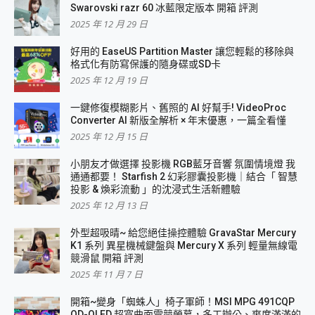
Swarovski razr 60 冰藍限定版本 開箱 評測
2025 年 12 月 29 日
好用的 EaseUS Partition Master 讓您輕鬆的移除與
格式化有防寫保護的隨身碟或SD卡
2025 年 12 月 19 日
一鍵修復模糊影片、舊照的 AI 好幫手! VideoProc
Converter AI 新版全解析 × 年末優惠，一篇全看懂
2025 年 12 月 15 日
小朋友才做選擇 投影機 RGB藍牙音響 氛圍情境燈 我
通通都要！ Starfish 2 幻彩膠囊投影機｜結合「 智慧
投影 & 煥彩流動 」的沈浸式生活新體驗
2025 年 12 月 13 日
外型超吸晴~ 給您絕佳操控體驗 GravaStar Mercury
K1 系列 異星機械鍵盤與 Mercury X 系列 輕量無線電
競滑鼠 開箱 評測
2025 年 11 月 7 日
開箱~變身「蜘蛛人」椅子軍師！MSI MPG 491CQP
QD-OLED 超寬曲面電競螢幕，多工辦公、爽度滿滿的