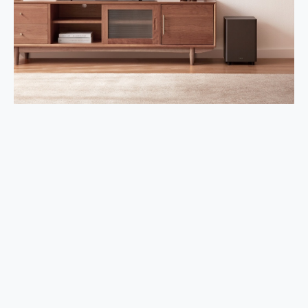
外型超吸晴~ 給您絕佳操控體驗 GravaStar Mercury K1 系列 異星機械鍵盤與 Mercury X 系列 輕量無線電競滑鼠 開箱 評測
開箱~變身「蜘蛛人」椅子軍師！MSI MPG 491CQP QD-OLED 超寬曲面電競螢幕，多工辦公、爽度滿滿的終極桌面體驗
iPhone 17 系列 有認證的防護來囉！ imos 首家導入 UL MCV 行銷宣告驗證的手機配件品牌
DJI Osmo Pocket 3 爽爽帶回家 歡慶 EaseUS 21 週年到來，「Slogan 海報徵稿活動」好康大放送
小巧好吸不擋鏡頭 有Qi2認證的 ONPRO MagReact MXs2 5000mAh薄型磁吸無線急速行動電源 開箱 評測
會走動的冷暖氣 SONY REON POCKET PRO 穿戴式智慧冷暖調溫裝置 開箱 評測
寶可夢飛人外掛iToolab AnyGo全新升級，GO Fest 五折優惠嗨翻天！支援 iOS/Android！
百倍變焦實測~ vivo X200 Pro 與 S25 Ultra 誰能滿足全場景拍攝需求？
超好用的 PLAUD NotePin AI 智慧錄音膠囊~ 您的AI 秘書已上線 每月免費送你 300分鐘轉寫
COMPUTEX 2025 來囉！AGI亞奇雷 AI・Gaming・創作儲存方案登場，趕快來AGI亞奇雷挑戰任務抽 PS5！
自帶線的 有線無線都能充 ONPRO MagReact M5 10000mAh 5合1 磁吸無線急速行動電源 開箱 評測
飛利浦 JS7310 ⚡【電急便｜行動儲能救車電源】 可靠的旅行夥伴！帶給您優異的安全性與強大供電效能
是螢幕也是電視! 一機超多用途「MSI微星 Modern MD272UPSW 27型」 4K IPS 輕薄商用智慧聯網螢幕 開箱 評測
您的專屬AI 助手 Yoga Slim 7 Aura Edition 觸控AI筆電 開箱 評測
realme 14 Pro 超硬軍規、冰感變色實測，realme 14 5G 遊戲戰鬥值爆表，效能x娛樂全都要！
iPhone、Apple Watch、AirPods耳機 三個設備充電一起搞定 ONPRO MagReact™ M3 3 in 1可攜摺疊無線充電器 開箱 評測
動靜皆宜「HUAWEI FreeArc」開放式耳掛耳機，無感配戴! 超穩超服貼，音質、通話也很優質
好玩好拍 vivo V50 ~ 口袋裡的 Zeiss 潮流攝影棚!
25種洗烘模式一機搞定! Roborock 衣莉莎白 H1 Neo分子篩洗脫烘 AI 滾筒洗衣機
給 MSI Claw 系列電競掌機 最完美的家 MSI Nest Docking Station 掌機專屬擴充底座 開箱 評測
B&O 精品級音響! Home+ 中嘉寬頻 SoundBox 劇院串流盒 開箱 評測