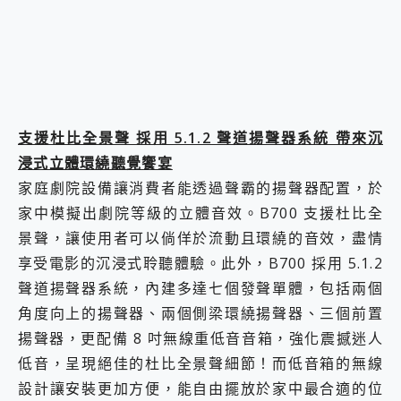
支援杜比全景聲 採用 5.1.2 聲道揚聲器系統 帶來沉
浸式立體環繞聽覺饗宴
家庭劇院設備讓消費者能透過聲霸的揚聲器配置，於
家中模擬出劇院等級的立體音效。B700 支援杜比全
景聲，讓使用者可以倘佯於流動且環繞的音效，盡情
享受電影的沉浸式聆聽體驗。此外，B700 採用 5.1.2
聲道揚聲器系統，內建多達七個發聲單體，包括兩個
角度向上的揚聲器、兩個側梁環繞揚聲器、三個前置
揚聲器，更配備 8 吋無線重低音音箱，強化震撼迷人
低音，呈現絕佳的杜比全景聲細節！而低音箱的無線
設計讓安裝更加方便，能自由擺放於家中最合適的位