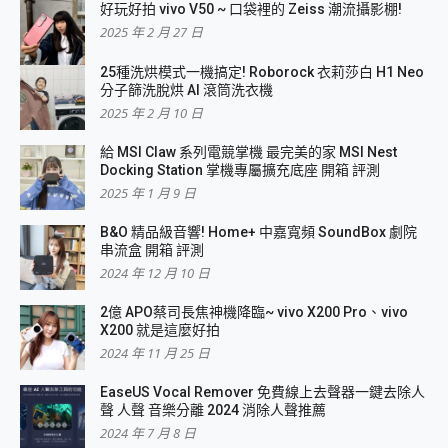
好玩好拍 vivo V50 ~ 口袋裡的 Zeiss 潮流攝影棚!
2025 年 2 月 27 日
25種洗烘模式一機搞定! Roborock 衣莉莎白 H1 Neo
分子篩洗脫烘 AI 滾筒洗衣機
2025 年 2 月 10 日
給 MSI Claw 系列電競掌機 最完美的家 MSI Nest
Docking Station 掌機專屬擴充底座 開箱 評測
2025 年 1 月 9 日
B&O 精品級音響! Home+ 中嘉寬頻 SoundBox 劇院
串流盒 開箱 評測
2024 年 12 月 10 日
2億 APO蔡司長焦神機降臨~ vivo X200 Pro、vivo
X200 就是這麼好拍
2024 年 11 月 25 日
EaseUS Vocal Remover 免費線上去聲器一鍵去除人
聲 人聲 音樂分離 2024 消除人聲推薦
2024 年 7 月 8 日