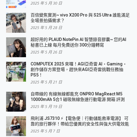
2025 年 5 月 30 日
百倍變焦實測~ vivo X200 Pro 與 S25 Ultra 誰能滿足
全場景拍攝需求？
2025 年 5 月 28 日
超好用的 PLAUD NotePin AI 智慧錄音膠囊~ 您的AI
秘書已上線 每月免費送你 300分鐘轉寫
2025 年 5 月 26 日
COMPUTEX 2025 來囉！AGI亞奇雷 AI・Gaming・
創作儲存方案登場，趕快來AGI亞奇雷挑戰任務抽
PS5！
2025 年 5 月 21 日
自帶線的 有線無線都能充 ONPRO MagReact M5
10000mAh 5合1 磁吸無線急速行動電源 開箱 評測
2025 年 5 月 19 日
飛利浦 JS7310 ⚡【電急便｜行動儲能救車電源】 可
靠的旅行夥伴！帶給您優異的安全性與強大供電效能
2025 年 5 月 7 日