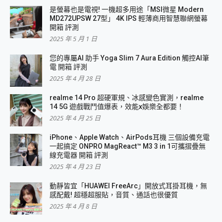
是螢幕也是電視! 一機超多用途「MSI微星 Modern
MD272UPSW 27型」 4K IPS 輕薄商用智慧聯網螢幕
開箱 評測
2025 年 5 月 1 日
您的專屬AI 助手 Yoga Slim 7 Aura Edition 觸控AI筆
電 開箱 評測
2025 年 4 月 28 日
realme 14 Pro 超硬軍規、冰感變色實測，realme
14 5G 遊戲戰鬥值爆表，效能x娛樂全都要！
2025 年 4 月 25 日
iPhone、Apple Watch、AirPods耳機 三個設備充電
一起搞定 ONPRO MagReact™ M3 3 in 1可攜摺疊無
線充電器 開箱 評測
2025 年 4 月 23 日
動靜皆宜「HUAWEI FreeArc」開放式耳掛耳機，無
感配戴! 超穩超服貼，音質、通話也很優質
2025 年 4 月 8 日