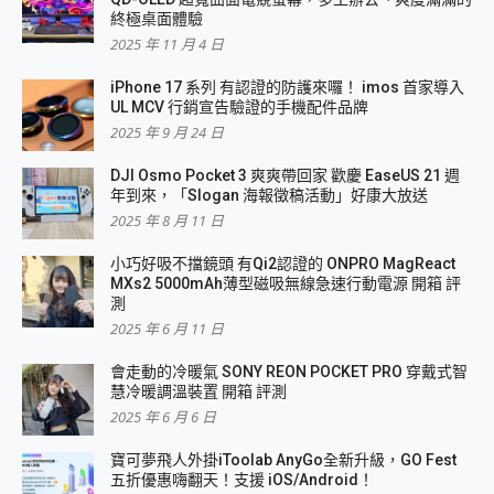
終極桌面體驗
2025 年 11 月 4 日
iPhone 17 系列 有認證的防護來囉！ imos 首家導入
UL MCV 行銷宣告驗證的手機配件品牌
2025 年 9 月 24 日
DJI Osmo Pocket 3 爽爽帶回家 歡慶 EaseUS 21 週
年到來，「Slogan 海報徵稿活動」好康大放送
2025 年 8 月 11 日
小巧好吸不擋鏡頭 有Qi2認證的 ONPRO MagReact
MXs2 5000mAh薄型磁吸無線急速行動電源 開箱 評
測
2025 年 6 月 11 日
會走動的冷暖氣 SONY REON POCKET PRO 穿戴式智
慧冷暖調溫裝置 開箱 評測
2025 年 6 月 6 日
寶可夢飛人外掛iToolab AnyGo全新升級，GO Fest
五折優惠嗨翻天！支援 iOS/Android！