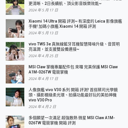
更清晰、2日長續航、頂尖影音娛樂效能~
2024 年 5 月 17 日
Xiaomi 14 Ultra 開箱 評測~ 有深度的 Leica 影像旗艦
手機! 加碼小旗艦 Xiaomi 14 開箱 評測
2024 年 5 月 13 日
vivo TWS 3e 真無線藍牙耳機智慧降噪升級、音質明
亮溫潤，並支援雙設備連接~
2024 年 4 月 25 日
MSI Claw 掌機專屬配件包 來囉 完美保護 MSI Claw
A1M-026TW 電競掌機
2024 年 4 月 17 日
人像旗艦 vivo V30 系列 開箱 評測! 首搭蔡司光學鏡
頭、攝影棚級柔光環、拍攝功能最好玩的美拍神機
vivo V30 Pro
2024 年 4 月 2 日
多個願望一次滿足 超強散熱 微星 MSI Claw A1M-
026TW 電競掌機 開箱 評測