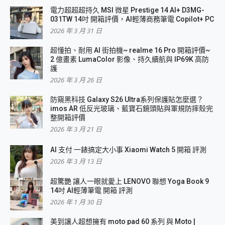
電力超超超持久 MSI 微星 Prestige 14 AI+ D3MG-
031TW 14吋 開箱評價，AI輕薄商務筆電 Copilot+ PC
2026 年 3 月 31 日
超懂拍、耐用 AI 街拍機~ realme 16 Pro 開箱評價~
2 億畫素 LumaColor 影像、持久續航與 IP69K 高防
護
2026 年 3 月 26 日
防窺黑科技 Galaxy S26 Ultra系列保護貼怎麼選？
imos AR 低反光玻璃、藍寶石鏡頭貼與軍規防摔殼完
整開箱評價
2026 年 3 月 21 日
AI 支付 一錶搞定大小事 Xiaomi Watch 5 開箱 評測
2026 年 3 月 13 日
超驚艷 讓人一眼就愛上 LENOVO 聯想 Yoga Book 9
14吋 AI輕薄筆電 開箱 評測
2026 年 1 月 30 日
美到讓人超想擁有 moto pad 60 系列 與 Moto |