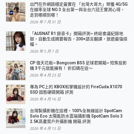
出門在外網路穩定最實在 「台灣大哥大」榮獲 4G/5G
在線率全球 NO.3 全台第一與全台六冠王實測心得，
走到哪順到哪！
2026 年 7 月 31 日
「AUSNAT R1 錄音卡」開箱評測~ 終結會議紀錄地
獄，自動生成摘要報告，200+語言翻譯，旅遊最強搭
檔。
2026 年 5 月 7 日
CP 值天花板~ Bongcom BS5 足球君開箱~ 短焦投影
機 3千元就能擁有！ 折扣碼在這～
2026 年 4 月 23 日
專為 PC上的 XBOX和掌機設計的 FireCuda X1070
SSD 固態硬碟開箱 評測
2026 年 4 月 16 日
台灣製攝影機在這裡，100%全無線設計 SpotCam
Solo Eco 太陽能防水雲端攝影機 SpotCam Solo 3
2.5K高畫質戶外攝影機 開箱 評測
2026 年 4 月 13 日