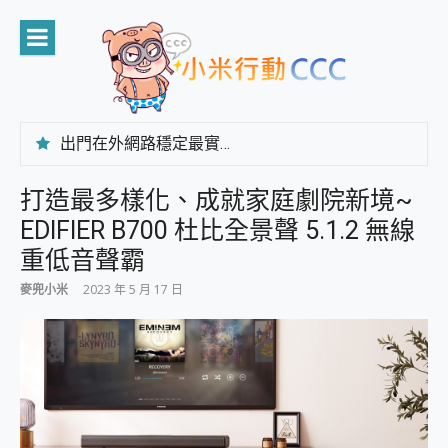
Skip
to
content
出門在外網路穩定最實在 「台灣大哥大」榮獲 4G/5G 在線率全球 NO.3 全台第一與全台六冠王實測心得，走到哪順到哪！
「AUSNAT R1 錄音卡」開箱評測~ 終結會議紀錄地獄，自動生成摘要報告，200+語言翻譯，旅遊最強搭檔。
CP 值天花板~ Bongcom BS5 足球君開箱~ 短焦投影機 3千元就能擁有！ 折扣碼在這～
打造最多樣化、成就家庭劇院新境~
專為 PC上的 XBOX和掌機設計的 FireCuda X1070 SSD 固態硬碟開箱 評測
EDIFIER B700 杜比全景聲 5.1.2 無線
台灣製攝影機在這裡，100%全無線設計 SpotCam Solo Eco 太陽能防水雲端攝影機 SpotCam Solo 3 2.5K高畫質戶外攝影機 開箱 評測
電力超超超持久 MSI 微星 Prestige 14 AI+ D3MG-031TW 14吋 開箱評價，AI輕薄商務筆電 Copilot+ PC
重低音聲霸
超懂拍、耐用 AI 街拍機~ realme 16 Pro 開箱評價~ 2 億畫素 LumaColor 影像、持久續航與 IP69K 高防護
麥兜小米
2023 年 5 月 17 日
防窺黑科技 Galaxy S26 Ultra系列保護貼怎麼選？imos AR 低反光玻璃、藍寶石鏡頭貼與軍規防摔殼完整開箱評價
AI 支付 一錶搞定大小事 Xiaomi Watch 5 開箱 評測
超驚艷 讓人一眼就愛上 LENOVO 聯想 Yoga Book 9 14吋 AI輕薄筆電 開箱 評測
美到讓人超想擁有 moto pad 60 系列 與 Moto | Swarovski razr 60 冰藍限定版本 開箱 評測
好用的 EaseUS Partition Master 讓您輕鬆的移除與格式化有防寫保護的隨身碟或SD卡
一鍵修復模糊影片、舊照的 AI 好幫手! VideoProc Converter AI 新版全解析 × 年末優惠，一篇全看懂
小朋友才做選擇 投影機 RGB藍牙音響 氛圍情境燈 我通通都要！ Starfish 2 幻彩膠囊投影機｜結合「 智慧投影 & 煥彩流動 」的沈浸式生活新體驗