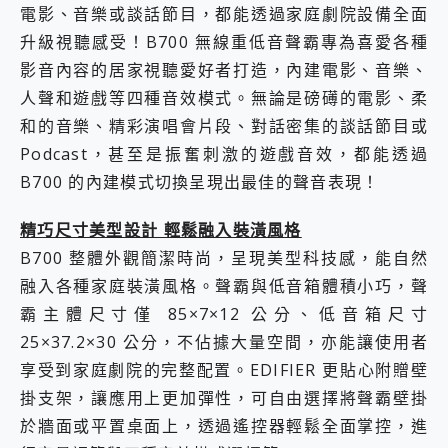
電影、音樂或談話節目，都能透過家庭劇院設備全面
升級視聽感受！B700 無線重低音聲霸專為喜愛各種
影音內容的居家視聽愛好者打造，內建電影、音樂、
人聲和遊戲等四種音效模式。無論是磅礡的電影、柔
和的音樂、精彩演唱會片段、對話密集的談話節目或
Podcast，甚至是振奮刺激的遊戲音效，都能透過
B700 的內建模式切換呈現出最佳的聲音表現！
精巧尺寸美型設計 輕鬆融入裝潢風格
B700 整體外觀簡潔時尚，呈現美型科技感，能自然
融入各種家庭裝潢風格。聲霸與低音箱體積小巧，聲
霸主體尺寸僅 85×7×12 公分、低音箱尺寸
25×37.2×30 公分，不佔據大量空間，亦能讓使用者
享受到家庭劇院的完整配置。EDIFIER 更貼心附贈壁
掛支架，讓應用上更加彈性，可自由選擇將聲霸壁掛
於牆面或平置桌面上，透過遙控器輕鬆全面掌控，進