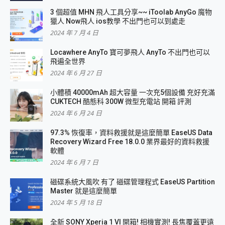
3 個超值 MHN 飛人工具分享~~ iToolab AnyGo 魔物
獵人 Now飛人 ios教學 不出門也可以到處走
2024 年 7 月 4 日
Locawhere AnyTo 寶可夢飛人 AnyTo 不出門也可以
飛遍全世界
2024 年 6 月 27 日
小體積 40000mAh 超大容量 一次充5個設備 充好充滿
CUKTECH 酷態科 300W 微型充電站 開箱 評測
2024 年 6 月 24 日
97.3% 恢復率，資料救援就是這麼簡單 EaseUS Data
Recovery Wizard Free 18.0.0 業界最好的資料救援
軟體
2024 年 6 月 7 日
磁碟系統大風吹 有了 磁碟管理程式 EaseUS Partition
Master 就是這麼簡單
2024 年 5 月 18 日
全新 SONY Xperia 1 VI 開箱! 相機實測! 長焦覆蓋更遠