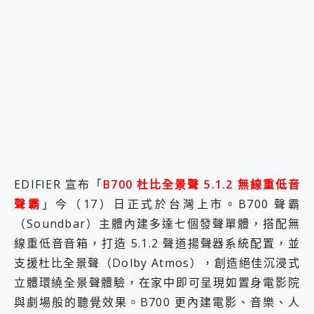
2億 APO蔡司長焦神機降臨~ vivo X200 Pro、vivo X200 就是這麼好拍
EaseUS Vocal Remover 免費線上去聲器一鍵去除人聲 人聲 音樂分離 2024 消除人聲推薦
3 個超值 MHN 飛人工具分享~~ iToolab AnyGo 魔物獵人 Now飛人 ios教學 不出門也可以到處走
Locawhere AnyTo 寶可夢飛人 AnyTo 不出門也可以飛遍全世界
小體積 40000mAh 超大容量 一次充5個設備 充好充滿 CUKTECH 酷態科 300W 微型充電站 開箱 評測
97.3% 恢復率，資料救援就是這麼簡單 EaseUS Data Recovery Wizard Free 18.0.0 業界最好的資料救援軟體
磁碟系統大風吹 有了 磁碟管理程式 EaseUS Partition Master 就是這麼簡單
全新 SONY Xperia 1 VI 開箱! 相機實測! 長焦覆蓋更遠更清晰、2日長續航、頂尖影音娛樂效能~
Xiaomi 14 Ultra 開箱 評測~ 有深度的 Leica 影像旗艦手機! 加碼小旗艦 Xiaomi 14 開箱 評測
vivo TWS 3e 真無線藍牙耳機智慧降噪升級、音質明亮溫潤，並支援雙設備連接~
MSI Claw 掌機專屬配件包 來囉 完美保護 MSI Claw A1M-026TW 電競掌機
人像旗艦 vivo V30 系列 開箱 評測! 首搭蔡司光學鏡頭、攝影棚級柔光環、拍攝功能最好玩的美拍神機 vivo V30 Pro
EDIFIER 宣布「
B700 杜比全景聲 5.1.2 無線重低音
多個願望一次滿足 超強散熱 微星 MSI Claw A1M-026TW 電競掌機 開箱 評測
聲霸
」今（17）日正式於台灣上市。B700 聲霸
一吸完美對位 擁有超強吸力與超好用的隱磁支架 O-ONE MAG 最會吸的行動電源 開箱 評測
（Soundbar）主體內建多達七個發聲單體，搭配無
OPPO 哈蘇 300mm 專業增距鏡實測：Find X9 Ultra 光學長焦隨手拍，紀錄生活就是這麼簡單
線重低音音箱，打造 5.1.2 聲道揚聲器系統配置，並
Motorola edge 70 pro 及 moto g37 power上市，登錄在送飛利浦氣炸鍋
近八千元的 Soundcore Liberty 5 Pro Max，有螢幕的耳機會是智商稅嗎?
支援杜比全景聲（Dolby Atmos），創造絕佳沉浸式
ASUS Pad 全面應援 Me Time，加碼愛奇藝黃金雙周卡體驗，專案價最低 NT$0 起
立體環繞全景聲體驗，在家中即可呈現如置身電影院
與劇場般的聽覺效果。B700 更內建電影、音樂、人