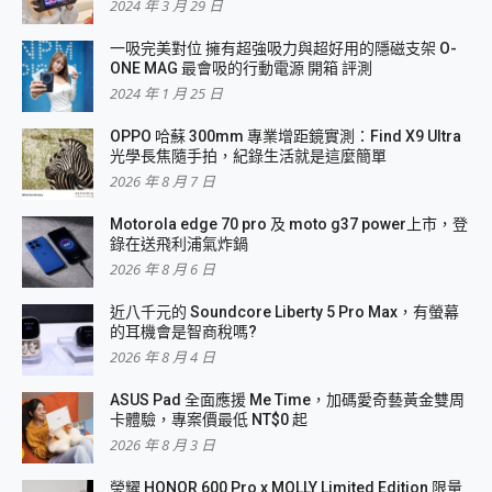
2024 年 3 月 29 日
一吸完美對位 擁有超強吸力與超好用的隱磁支架 O-
ONE MAG 最會吸的行動電源 開箱 評測
2024 年 1 月 25 日
OPPO 哈蘇 300mm 專業增距鏡實測：Find X9 Ultra
光學長焦隨手拍，紀錄生活就是這麼簡單
2026 年 8 月 7 日
Motorola edge 70 pro 及 moto g37 power上市，登
錄在送飛利浦氣炸鍋
2026 年 8 月 6 日
近八千元的 Soundcore Liberty 5 Pro Max，有螢幕
的耳機會是智商稅嗎?
2026 年 8 月 4 日
ASUS Pad 全面應援 Me Time，加碼愛奇藝黃金雙周
卡體驗，專案價最低 NT$0 起
2026 年 8 月 3 日
榮耀 HONOR 600 Pro x MOLLY Limited Edition 限量