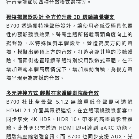
行音量調節與四種音效模式選擇等。
獨特揚聲器設計 全方位升級 3D 環繞聽覺饗宴
B700 透過獨特揚聲器設計，讓使用者感受極具包覆
性的觀影聽覺效果。聲霸主體所搭載兩顆角度向上的
揚聲器，以特殊傾斜單體設計，營造高度方向的聲
場，模擬出頭頂上方的音效，打造身臨其境的聆聽體
驗。而兩側後置環繞單體特別採用跑道式單體，在不
增加聲霸本體高度情況下，增加震動面積，為後方聲
場呈現更為震撼的音效。
多元連接方式 輕鬆在家體驗劇院級音效
B700 杜比全景聲 5.1.2 無線重低音聲霸可透過
HDMI 2.1 介面與電視連接，在立體環繞聽覺饗宴中
同步享受 4K HDR、HDR 10+ 帶來的高畫質影音體
驗。此外更只需透過 HDMI 即可達到 eARC 功能，
體驗無壓縮增強音訊。而 B700 也同步支援 AUX、光