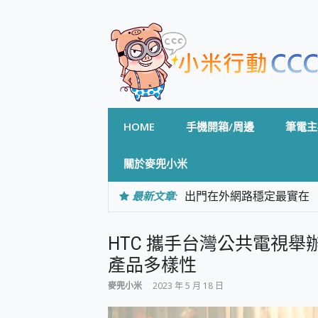
Skip
to
content
HOME
手機開箱/周邊
筆電主
關於麥兜小米
最新文章:
出門在外網路穩定最實在 「
「AUSNAT R1 錄音
CP 值天花板~ Bongco
HTC 攜手台灣公共電視舉辦
專為 PC上的 XBOX和掌機設計
台灣製攝影機在這裡，100%全無
產品多樣性
測
麥兜小米
2023 年 5 月 18 日
電力超超超持久 MSI 微星 Pre
超懂拍、耐用 AI 街拍機~ re