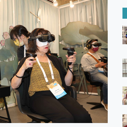
6 Ultra系列保護貼怎麼選？imos AR 低反光玻璃、藍寶石鏡頭
mi Watch 5 開箱 評測
O 聯想 Yoga Book 9 14吋 AI輕薄筆電 開箱 評測
60 系列 與 Moto | Swarovski razr 60 冰藍限定版本 開箱 評測
tion Master 讓您輕鬆的移除與格式化有防寫保護的隨身碟或SD卡
好幫手! VideoProc Converter AI 新版全解析 × 年末優惠
B藍牙音響 氛圍情境燈 我通通都要！ Starfish 2 幻彩膠囊投影
GravaStar Mercury K1 系列 異星機械鍵盤與 Mercury 
！MSI MPG 491CQP QD-OLED 超寬曲面電競螢幕，
證的防護來囉！ imos 首家導入 UL MCV 行銷宣告驗證的手機配件品牌
 爽爽帶回家 歡慶 EaseUS 21 週年到來，「Slogan 海報徵稿活動」
的 ONPRO MagReact MXs2 5000mAh薄型磁吸無線急速行
ON POCKET PRO 穿戴式智慧冷暖調溫裝置 開箱 評測
yGo全新升級，GO Fest 五折優惠嗨翻天！支援 iOS/Android！
 Pro 與 S25 Ultra 誰能滿足全場景拍攝需求？
in AI 智慧錄音膠囊~ 您的AI 秘書已上線 每月免費送你 300分鐘轉
囉！AGI亞奇雷 AI・Gaming・創作儲存方案登場，趕快來AGI亞奇雷
RO MagReact M5 10000mAh 5合1 磁吸無線急速行動電源
電急便｜行動儲能救車電源】 可靠的旅行夥伴！帶給您優異的安全性
「MSI微星 Modern MD272UPSW 27型」 4K IPS 輕薄