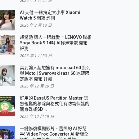
2026 年 3 月 21 日
AI 支付 一錶搞定大小事 Xiaomi
Watch 5 開箱 評測
2026 年 3 月 13 日
盛典
超驚艷 讓人一眼就愛上 LENOVO 聯想
Yoga Book 9 14吋 AI輕薄筆電 開箱
評測
2026 年 1 月 30 日
美到讓人超想擁有 moto pad 60 系列
與 Moto | Swarovski razr 60 冰藍限
定版本 開箱 評測
2025 年 12 月 29 日
好用的 EaseUS Partition Master 讓
您輕鬆的移除與格式化有防寫保護的
隨身碟或SD卡
2025 年 12 月 19 日
一鍵修復模糊影片、舊照的 AI 好幫
手! VideoProc Converter AI 新版全