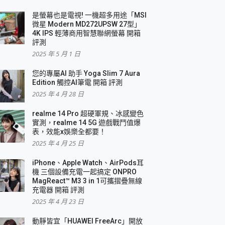
是螢幕也是電視! 一機超多用途「MSI
微星 Modern MD272UPSW 27型」
4K IPS 輕薄商用智慧聯網螢幕 開箱
評測
2025 年 5 月 1 日
您的專屬AI 助手 Yoga Slim 7 Aura
Edition 觸控AI筆電 開箱 評測
2025 年 4 月 28 日
realme 14 Pro 超硬軍規、冰感變色
實測，realme 14 5G 遊戲戰鬥值爆
表，效能x娛樂全都要！
2025 年 4 月 25 日
iPhone、Apple Watch、AirPods耳
機 三個設備充電一起搞定 ONPRO
MagReact™ M3 3 in 1可攜摺疊無線
充電器 開箱 評測
2025 年 4 月 23 日
動靜皆宜「HUAWEI FreeArc」開放