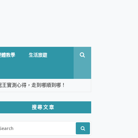
硬體教學
生活旅遊
台六冠王實測心得，走到哪順到哪！
翻譯，旅遊最強搭檔。
搜尋文章
 Solo 3 2.5K高畫質戶外攝影機 開箱 評
EARCH
pilot+ PC
R:
 IP69K 高防護