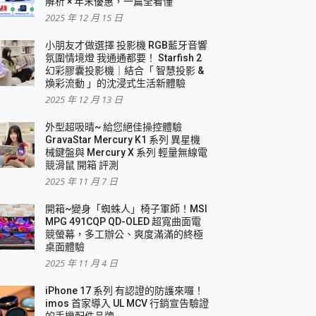
解析 × 年末優惠，一篇全看懂
2025 年 12 月 15 日
小朋友才做選擇 投影機 RGB藍牙音響
氛圍情境燈 我通通都要！ Starfish 2
幻彩膠囊投影機｜結合「 智慧投影 &
煥彩流動 」的沈浸式生活新體驗
2025 年 12 月 13 日
外型超吸晴~ 給您絕佳操控體驗
GravaStar Mercury K1 系列 異星機
械鍵盤與 Mercury X 系列 輕量無線電
競滑鼠 開箱 評測
2025 年 11 月 7 日
開箱~變身「蜘蛛人」椅子軍師！MSI
MPG 491CQP QD-OLED 超寬曲面電
競螢幕，多工辦公、爽度滿滿的終極
桌面體驗
2025 年 11 月 4 日
iPhone 17 系列 有認證的防護來囉！
imos 首家導入 UL MCV 行銷宣告驗證
的手機配件品牌