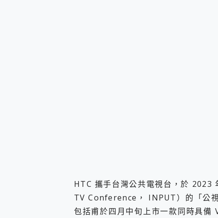
您的專屬AI 助手 Yoga Slim
realme 14 Pro 超硬
iPhone、Apple Watc
動靜皆宜「HUAWEI Fr
好玩好拍 vivo V50 ~ 口
25種洗烘模式一機搞定! Rob
給 MSI Claw 系列電競掌機
B&O 精品級音響! Home+
2億 APO蔡司長焦神機降臨~ v
EaseUS Vocal Rem
3 個超值 MHN 飛人工具分享
Locawhere AnyTo 
小體積 40000mAh 超大
97.3% 恢復率，資料救援就是這麼
磁碟系統大風吹 有了 磁碟管理程式
全新 SONY Xperia 
Xiaomi 14 Ultra 開箱
HTC 攜手台灣公共電視台，於 2023
vivo TWS 3e 真
TV Conference， INPUT）的「
MSI Claw 掌機專屬配件包 
包括甫於四月中旬上市一款同時具備 V
人像旗艦 vivo V30 系