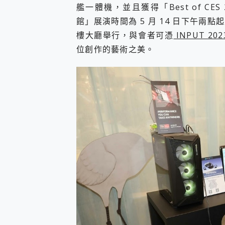
多個願望一次滿足 超強散熱 微星
艦一體機，並且獲得「Best of CES 20
一吸完美對位 擁有超強吸力
館」展演時間為 5 月 14 日下午兩點起
Motorola edge 70 p
樓大廳舉行，與會者可憑
INPUT 202
近八千元的 Soundcore L
位創作的藝術之美。
ASUS Pad 全面應援 M
榮耀 HONOR 600 Pro 