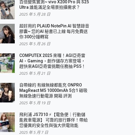
百倍變焦實測~ vivo X200 Pro 與 S25
Ultra 誰能滿足全場景拍攝需求？
2025 年 5 月 28 日
超好用的 PLAUD NotePin AI 智慧錄音
膠囊~ 您的AI 秘書已上線 每月免費送
你 300分鐘轉寫
2025 年 5 月 26 日
COMPUTEX 2025 來囉！AGI亞奇雷
AI・Gaming・創作儲存方案登場，
趕快來AGI亞奇雷挑戰任務抽 PS5！
2025 年 5 月 21 日
自帶線的 有線無線都能充 ONPRO
MagReact M5 10000mAh 5合1 磁吸
無線急速行動電源 開箱 評測
2025 年 5 月 19 日
飛利浦 JS7310 ⚡【電急便｜行動儲
能救車電源】 可靠的旅行夥伴！帶給
您優異的安全性與強大供電效能
2025 年 5 月 7 日