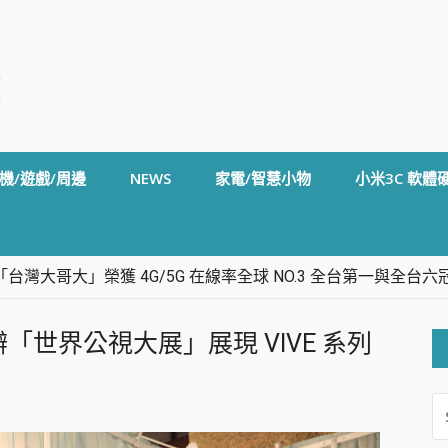
機/遊戲/周邊
NEWS
家電/智慧小物
小米3C 軟體
台灣大哥大」榮獲 4G/5G 在線率全球 NO.3 全台第一與全
卡」開箱評測~ 終結會議紀錄地獄，自動生成摘要報告，200+語言
m BS5 足球君開箱~ 短焦投影機 3千元就能擁有！ 折扣碼在這～
「世界公視大展」展現 VIVE 系列
的 FireCuda X1070 SSD 固態硬碟開箱 評測
線設計 SpotCam Solo Eco 太陽能防水雲端攝影機 SpotCam
S
stige 14 AI+ D3MG-031TW 14吋 開箱評價，AI輕薄商務筆電 Co
FO
alme 16 Pro 開箱評價~ 2 億畫素 LumaColor 影像、持久續航與