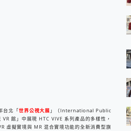
 7 Aura Edition 觸控AI筆電 開箱 評測
軍規、冰感變色實測，realme 14 5G 遊戲戰鬥值爆表，效能x娛樂全都
h、AirPods耳機 三個設備充電一起搞定 ONPRO MagReact™ M3 
eeArc」開放式耳掛耳機，無感配戴! 超穩超服貼，音質、通話也很
袋裡的 Zeiss 潮流攝影棚!
orock 衣莉莎白 H1 Neo分子篩洗脫烘 AI 滾筒洗衣機
 最完美的家 MSI Nest Docking Station 掌機專屬擴充底座 開箱
 中嘉寬頻 SoundBox 劇院串流盒 開箱 評測
ivo X200 Pro、vivo X200 就是這麼好拍
over 免費線上去聲器一鍵去除人聲 人聲 音樂分離 2024 消除人聲推薦
~~ iToolab AnyGo 魔物獵人 Now飛人 ios教學 不出門也可以
寶可夢飛人 AnyTo 不出門也可以飛遍全世界
容量 一次充5個設備 充好充滿 CUKTECH 酷態科 300W 微型充電站
簡單 EaseUS Data Recovery Wizard Free 18.0.0 
 EaseUS Partition Master 就是這麼簡單
1 VI 開箱! 相機實測! 長焦覆蓋更遠更清晰、2日長續航、頂尖影音娛樂
 評測~ 有深度的 Leica 影像旗艦手機! 加碼小旗艦 Xiaomi 14 開箱 評測
 年台北「
世界公視大展
」（International Public
無線藍牙耳機智慧降噪升級、音質明亮溫潤，並支援雙設備連接~
公視 VR 館」中展現 HTC VIVE 系列產品的多樣性，
來囉 完美保護 MSI Claw A1M-026TW 電競掌機
R 虛擬實境與 MR 混合實境功能的全新消費型旗
列 開箱 評測! 首搭蔡司光學鏡頭、攝影棚級柔光環、拍攝功能最好玩的美拍神