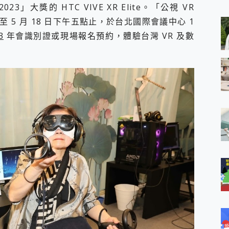
 MSI Claw A1M-026TW 電競掌機 開箱 評測
23」大獎的 HTC VIVE XR Elite。「公視 VR
與超好用的隱磁支架 O-ONE MAG 最會吸的行動電源 開箱 評測
至 5 月 18 日下午五點止，於台北國際會議中心 1
ro 及 moto g37 power上市，登錄在送飛利浦氣炸鍋
3
年會識別證或現場報名預約，體驗台灣 VR 及數
iberty 5 Pro Max，有螢幕的耳機會是智商稅嗎?
e Time，加碼愛奇藝黃金雙周卡體驗，專案價最低 NT$0 起
x MOLLY Limited Edition 限量版開賣，攜手味全龍進駐大巨蛋萬人