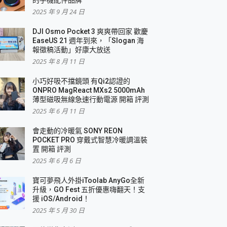
2025 年 9 月 24 日
DJI Osmo Pocket 3 爽爽帶回家 歡慶
EaseUS 21 週年到來，「Slogan 海
報徵稿活動」好康大放送
2025 年 8 月 11 日
小巧好吸不擋鏡頭 有Qi2認證的
ONPRO MagReact MXs2 5000mAh
薄型磁吸無線急速行動電源 開箱 評測
2025 年 6 月 11 日
會走動的冷暖氣 SONY REON
POCKET PRO 穿戴式智慧冷暖調溫裝
置 開箱 評測
2025 年 6 月 6 日
寶可夢飛人外掛iToolab AnyGo全新
升級，GO Fest 五折優惠嗨翻天！支
援 iOS/Android！
2025 年 5 月 30 日