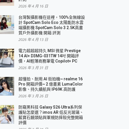
2026 年 4 月 16 日
要！
台灣製攝影機在這裡，100%全無線設
3 in 1可攜摺疊無線充電器 開箱 評測
計 SpotCam Solo Eco 太陽能防水雲
優質
端攝影機 SpotCam Solo 3 2.5K高畫
質戶外攝影機 開箱 評測
2026 年 4 月 13 日
 評測
電力超超超持久 MSI 微星 Prestige
14 AI+ D3MG-031TW 14吋 開箱評
價，AI輕薄商務筆電 Copilot+ PC
2026 年 3 月 31 日
到處走
超懂拍、耐用 AI 街拍機~ realme 16
 開箱 評測
Pro 開箱評價~ 2 億畫素 LumaColor
業界最好的資料救援軟體
影像、持久續航與 IP69K 高防護
2026 年 3 月 26 日
效能~
防窺黑科技 Galaxy S26 Ultra系列保
護貼怎麼選？imos AR 低反光玻璃、
藍寶石鏡頭貼與軍規防摔殼完整開箱
評價
機 vivo V30 Pro