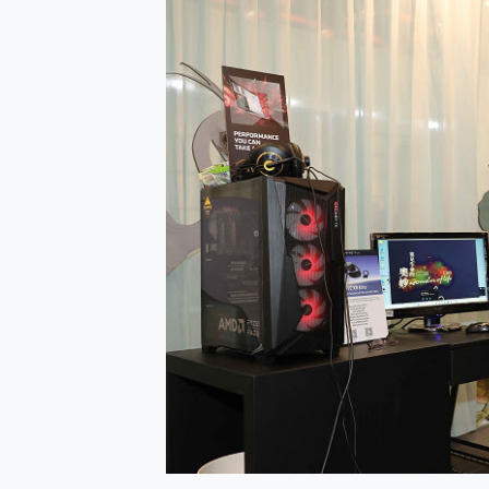
防窺黑科技 Galaxy S2
AI 支付 一錶搞定大小事 Xiao
超驚艷 讓人一眼就愛上 LENOV
美到讓人超想擁有 moto pad 
好用的 EaseUS Parti
一鍵修復模糊影片、舊照的 AI 
小朋友才做選擇 投影機 RG
式生活新體驗
外型超吸晴~ 給您絕佳操控體驗 
開箱~變身「蜘蛛人」椅子軍師
iPhone 17 系列 有認
DJI Osmo Pocket 3
小巧好吸不擋鏡頭 有Qi2認證
會走動的冷暖氣 SONY RE
寶可夢飛人外掛iToolab An
百倍變焦實測~ vivo X200
超好用的 PLAUD NoteP
COMPUTEX 2025 來
自帶線的 有線無線都能充 ONP
飛利浦 JS7310 ⚡【
是螢幕也是電視! 一機超多用途