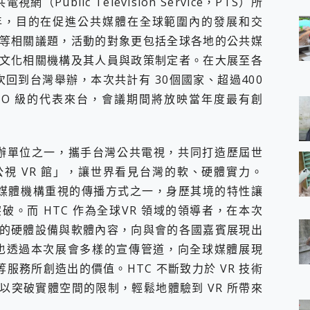
Public Television Service，PTS）所
餘年，目的在促進公共媒體在全球範圍內的發展和交
等相關議題，活動的對象更包括全球各地的公共媒
文化相關機構及其人員與政策制定者。在大展至各
次回到台灣舉辦，本次共計有 30個國家、超過400
EO 級的代表來台，會議期間將放映當年度最有創
協辦單位之一，攜手台灣公共電視，共同打造歷屆世
視 VR 館」，讓世界看見台灣的軟、硬體實力。
國媒體機構重視的傳播方式之一，身歷其境的特性讓
。而 HTC 作為全球VR 領域的領導者，在本次
的硬體設備與軟體內容，向與會的各國嘉賓展現出
也透過本次展會多樣的宣傳管道，向全球媒體展現
等服務所創造出的價值。HTC 不斷致力於 VR 技術
以突破實體空間的限制，輕鬆地體驗到 VR 所帶來