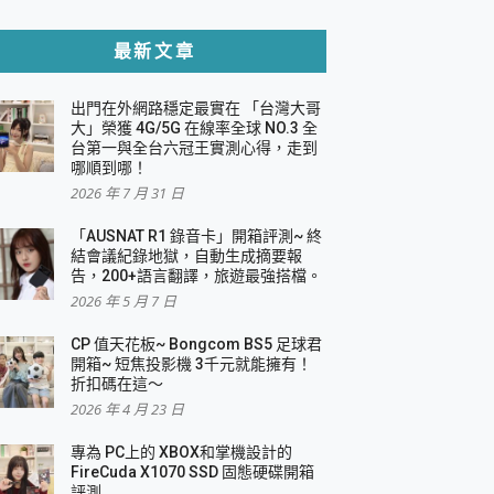
貼與軍規防摔殼完整開箱評價
最新文章
出門在外網路穩定最實在 「台灣大哥
，一篇全看懂
大」榮獲 4G/5G 在線率全球 NO.3 全
台第一與全台六冠王實測心得，走到
機｜結合「 智慧投影 & 煥彩流動 」的沈浸
哪順到哪！
2026 年 7 月 31 日
X 系列 輕量無線電競滑鼠 開箱 評測
多工辦公、爽度滿滿的終極桌面體驗
「AUSNAT R1 錄音卡」開箱評測~ 終
結會議紀錄地獄，自動生成摘要報
好康大放送
告，200+語言翻譯，旅遊最強搭檔。
動電源 開箱 評測
2026 年 5 月 7 日
CP 值天花板~ Bongcom BS5 足球君
開箱~ 短焦投影機 3千元就能擁有！
折扣碼在這～
寫
2026 年 4 月 23 日
挑戰任務抽 PS5！
 開箱 評測
專為 PC上的 XBOX和掌機設計的
與強大供電效能
FireCuda X1070 SSD 固態硬碟開箱
商用智慧聯網螢幕 開箱 評測
評測