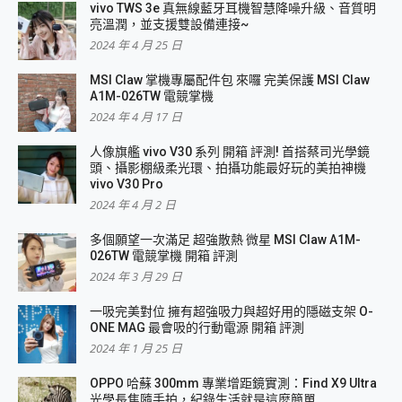
vivo TWS 3e 真無線藍牙耳機智慧降噪升級、音質明
亮溫潤，並支援雙設備連接~
2024 年 4 月 25 日
MSI Claw 掌機專屬配件包 來囉 完美保護 MSI Claw
A1M-026TW 電競掌機
2024 年 4 月 17 日
人像旗艦 vivo V30 系列 開箱 評測! 首搭蔡司光學鏡
頭、攝影棚級柔光環、拍攝功能最好玩的美拍神機
vivo V30 Pro
2024 年 4 月 2 日
多個願望一次滿足 超強散熱 微星 MSI Claw A1M-
026TW 電競掌機 開箱 評測
2024 年 3 月 29 日
一吸完美對位 擁有超強吸力與超好用的隱磁支架 O-
ONE MAG 最會吸的行動電源 開箱 評測
2024 年 1 月 25 日
OPPO 哈蘇 300mm 專業增距鏡實測：Find X9 Ultra
光學長焦隨手拍，紀錄生活就是這麼簡單