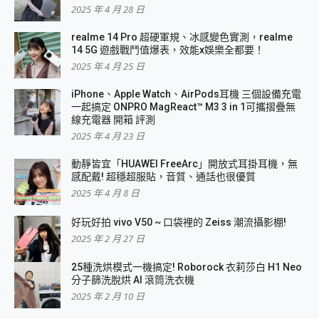
2025 年 4 月 28 日
realme 14 Pro 超硬軍規、冰感變色實測，realme
14 5G 遊戲戰鬥值爆表，效能x娛樂全都要！
2025 年 4 月 25 日
iPhone、Apple Watch、AirPods耳機 三個設備充電
一起搞定 ONPRO MagReact™ M3 3 in 1可攜摺疊無
線充電器 開箱 評測
2025 年 4 月 23 日
動靜皆宜「HUAWEI FreeArc」開放式耳掛耳機，無
感配戴! 超穩超服貼，音質、通話也很優質
2025 年 4 月 8 日
好玩好拍 vivo V50 ~ 口袋裡的 Zeiss 潮流攝影棚!
2025 年 2 月 27 日
25種洗烘模式一機搞定! Roborock 衣莉莎白 H1 Neo
分子篩洗脫烘 AI 滾筒洗衣機
2025 年 2 月 10 日