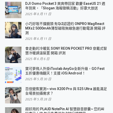
DJI Osmo Pocket 3 爽爽帶回家 歡慶 EaseUS 21 週
年到來，「Slogan 海報徵稿活動」好康大放送
2025 年 8 月 11 日
小巧好吸不擋鏡頭 有Qi2認證的 ONPRO MagReact
MXs2 5000mAh薄型磁吸無線急速行動電源 開箱 評
測
2025 年 6 月 11 日
會走動的冷暖氣 SONY REON POCKET PRO 穿戴式智
慧冷暖調溫裝置 開箱 評測
2025 年 6 月 6 日
寶可夢飛人外掛iToolab AnyGo全新升級，GO Fest
五折優惠嗨翻天！支援 iOS/Android！
2025 年 5 月 30 日
百倍變焦實測~ vivo X200 Pro 與 S25 Ultra 誰能滿足
全場景拍攝需求？
2025 年 5 月 28 日
超好用的 PLAUD NotePin AI 智慧錄音膠囊~ 您的AI