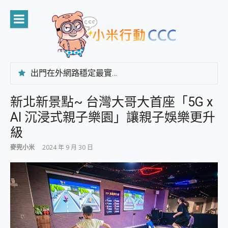
Skip
to
content
出門在外網路穩定最實在 「台灣大哥大」榮獲 4G/5G 在線率全球 NO.3 全台第一與全台六冠王實測心得，走到哪順到哪！
「AUSNAT R1 錄音卡」開箱評測~ 終結會議紀錄地獄，自動生成摘要報告，200+語言翻譯，旅遊最強搭檔。
CP 值天花板~ Bongcom BS5 足球君開箱~ 短焦投影機 3千元就能擁有！ 折扣碼在這～
新北新景點~ 台灣大哥大首座「5G x
專為 PC上的 XBOX和掌機設計的 FireCuda X1070 SSD 固態硬碟開箱 評測
AI 沉浸式親子樂園」讓親子娛樂更升
台灣製攝影機在這裡，100%全無線設計 SpotCam Solo Eco 太陽能防水雲端攝影機 SpotCam Solo 3 2.5K高畫質戶外攝影機 開箱 評測
電力超超超持久 MSI 微星 Prestige 14 AI+ D3MG-031TW 14吋 開箱評價，AI輕薄商務筆電 Copilot+ PC
級
超懂拍、耐用 AI 街拍機~ realme 16 Pro 開箱評價~ 2 億畫素 LumaColor 影像、持久續航與 IP69K 高防護
麥兜小米
2024 年 9 月 30 日
防窺黑科技 Galaxy S26 Ultra系列保護貼怎麼選？imos AR 低反光玻璃、藍寶石鏡頭貼與軍規防摔殼完整開箱評價
AI 支付 一錶搞定大小事 Xiaomi Watch 5 開箱 評測
超驚艷 讓人一眼就愛上 LENOVO 聯想 Yoga Book 9 14吋 AI輕薄筆電 開箱 評測
美到讓人超想擁有 moto pad 60 系列 與 Moto | Swarovski razr 60 冰藍限定版本 開箱 評測
好用的 EaseUS Partition Master 讓您輕鬆的移除與格式化有防寫保護的隨身碟或SD卡
一鍵修復模糊影片、舊照的 AI 好幫手! VideoProc Converter AI 新版全解析 × 年末優惠，一篇全看懂
小朋友才做選擇 投影機 RGB藍牙音響 氛圍情境燈 我通通都要！ Starfish 2 幻彩膠囊投影機｜結合「 智慧投影 & 煥彩流動 」的沈浸式生活新體驗