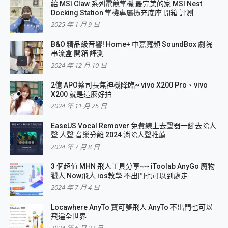
給 MSI Claw 系列電競掌機 最完美的家 MSI Nest
Docking Station 掌機專屬擴充底座 開箱 評測
2025 年 1 月 9 日
B&O 精品級音響! Home+ 中嘉寬頻 SoundBox 劇院
串流盒 開箱 評測
2024 年 12 月 10 日
2億 APO蔡司長焦神機降臨~ vivo X200 Pro、vivo
X200 就是這麼好拍
2024 年 11 月 25 日
EaseUS Vocal Remover 免費線上去聲器一鍵去除人
聲 人聲 音樂分離 2024 消除人聲推薦
2024 年 7 月 8 日
3 個超值 MHN 飛人工具分享~~ iToolab AnyGo 魔物
獵人 Now飛人 ios教學 不出門也可以到處走
2024 年 7 月 4 日
Locawhere AnyTo 寶可夢飛人 AnyTo 不出門也可以
飛遍全世界