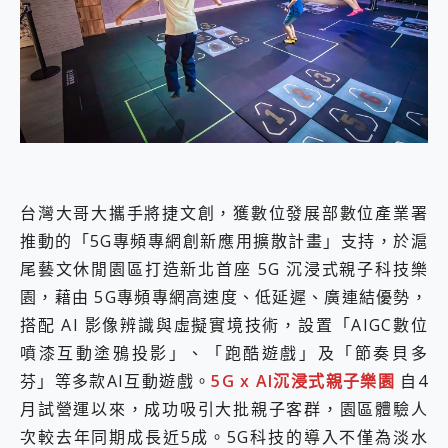
外型超吸晴~ 給您絕佳操控體驗 GravaStar Mercury K1 系列 異星機械鍵盤與 Mercury X 系列 輕量無線電競滑鼠 開箱 評測
開箱~變身「蜘蛛人」椅子軍師！MSI MPG 491CQP QD-OLED 超寬曲面電競螢幕，多工辦公、爽度滿滿的終極桌面體驗
iPhone 17 系列 有認證的防護來囉！ imos 首家導入 UL MCV 行銷宣告驗證的手機配件品牌
DJI Osmo Pocket 3 爽爽帶回家 歡慶 EaseUS 21 週年到來，「Slogan 海報徵稿活動」好康大放送
小巧好吸不擋鏡頭 有Qi2認證的 ONPRO MagReact MXs2 5000mAh薄型磁吸無線急速行動電源 開箱 評測
會走動的冷暖氣 SONY REON POCKET PRO 穿戴式智慧冷暖調溫裝置 開箱 評測
寶可夢飛人外掛iToolab AnyGo全新升級，GO Fest 五折優惠嗨翻天！支援 iOS/Android！
百倍變焦實測~ vivo X200 Pro 與 S25 Ultra 誰能滿足全場景拍攝需求？
超好用的 PLAUD NotePin AI 智慧錄音膠囊~ 您的AI 秘書已上線 每月免費送你 300分鐘轉寫
COMPUTEX 2025 來囉！AGI亞奇雷 AI・Gaming・創作儲存方案登場，趕快來AGI亞奇雷挑戰任務抽 PS5！
台灣大哥大攜手將捷文創，獲數位發展部數位產業署
自帶線的 有線無線都能充 ONPRO MagReact M5 10000mAh 5合1 磁吸無線急速行動電源 開箱 評測
推動的「5G專頻專網創新應用擴散計畫」支持，於滬
飛利浦 JS7310 ⚡【電急便｜行動儲能救車電源】 可靠的旅行夥伴！帶給您優異的安全性與強大供電效能
尾藝文休閒園區打造新北首座 5G 沉浸式親子科技樂
是螢幕也是電視! 一機超多用途「MSI微星 Modern MD272UPSW 27型」 4K IPS 輕薄商用智慧聯網螢幕 開箱 評測
您的專屬AI 助手 Yoga Slim 7 Aura Edition 觸控AI筆電 開箱 評測
園，藉由 5G專頻專網高速度、低延遲、廣連結優勢，
realme 14 Pro 超硬軍規、冰感變色實測，realme 14 5G 遊戲戰鬥值爆表，效能x娛樂全都要！
搭配 AI 影像辨識與虛擬實境技術，設置「AIGC數位
iPhone、Apple Watch、AirPods耳機 三個設備充電一起搞定 ONPRO MagReact™ M3 3 in 1可攜摺疊無線充電器 開箱 評測
噴漆互動塗鴉投影」、「跑酷遊戲」及「節奏貝多
動靜皆宜「HUAWEI FreeArc」開放式耳掛耳機，無感配戴! 超穩超服貼，音質、通話也很優質
好玩好拍 vivo V50 ~ 口袋裡的 Zeiss 潮流攝影棚!
芬」等多款AI互動遊戲。
5G x AI沉浸式親子樂園
自4
25種洗烘模式一機搞定! Roborock 衣莉莎白 H1 Neo分子篩洗脫烘 AI 滾筒洗衣機
月試營運以來，成功吸引大批親子客群，園區體驗人
給 MSI Claw 系列電競掌機 最完美的家 MSI Nest Docking Station 掌機專屬擴充底座 開箱 評測
次較去年同期成長近5成。5G科技的導入不僅為淡水
B&O 精品級音響! Home+ 中嘉寬頻 SoundBox 劇院串流盒 開箱 評測