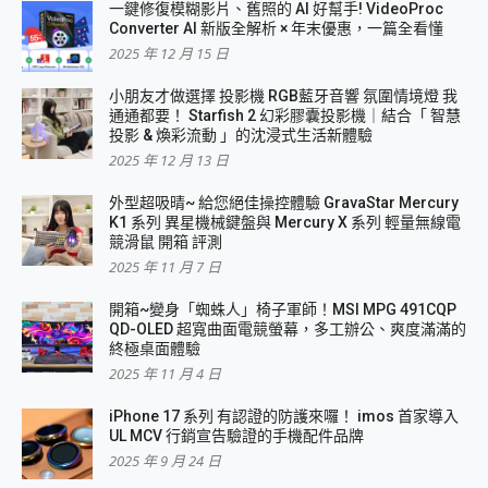
一鍵修復模糊影片、舊照的 AI 好幫手! VideoProc
Converter AI 新版全解析 × 年末優惠，一篇全看懂
2025 年 12 月 15 日
小朋友才做選擇 投影機 RGB藍牙音響 氛圍情境燈 我
通通都要！ Starfish 2 幻彩膠囊投影機｜結合「 智慧
投影 & 煥彩流動 」的沈浸式生活新體驗
2025 年 12 月 13 日
外型超吸晴~ 給您絕佳操控體驗 GravaStar Mercury
K1 系列 異星機械鍵盤與 Mercury X 系列 輕量無線電
競滑鼠 開箱 評測
2025 年 11 月 7 日
開箱~變身「蜘蛛人」椅子軍師！MSI MPG 491CQP
QD-OLED 超寬曲面電競螢幕，多工辦公、爽度滿滿的
終極桌面體驗
2025 年 11 月 4 日
iPhone 17 系列 有認證的防護來囉！ imos 首家導入
UL MCV 行銷宣告驗證的手機配件品牌
2025 年 9 月 24 日