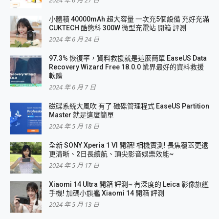
2024 年 6 月 27 日
小體積 40000mAh 超大容量 一次充5個設備 充好充滿
CUKTECH 酷態科 300W 微型充電站 開箱 評測
2024 年 6 月 24 日
97.3% 恢復率，資料救援就是這麼簡單 EaseUS Data
Recovery Wizard Free 18.0.0 業界最好的資料救援
軟體
2024 年 6 月 7 日
磁碟系統大風吹 有了 磁碟管理程式 EaseUS Partition
Master 就是這麼簡單
2024 年 5 月 18 日
全新 SONY Xperia 1 VI 開箱! 相機實測! 長焦覆蓋更遠
更清晰、2日長續航、頂尖影音娛樂效能~
2024 年 5 月 17 日
Xiaomi 14 Ultra 開箱 評測~ 有深度的 Leica 影像旗艦
手機! 加碼小旗艦 Xiaomi 14 開箱 評測
2024 年 5 月 13 日