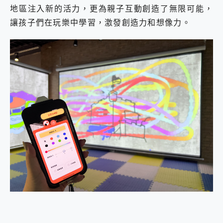
地區注入新的活力，更為親子互動創造了無限可能，
2億 APO蔡司長焦神機降臨~ vivo X200 Pro、vivo X200 就是這麼好拍
EaseUS Vocal Remover 免費線上去聲器一鍵去除人聲 人聲 音樂分離 2024 消除人聲推薦
讓孩子們在玩樂中學習，激發創造力和想像力。
3 個超值 MHN 飛人工具分享~~ iToolab AnyGo 魔物獵人 Now飛人 ios教學 不出門也可以到處走
Locawhere AnyTo 寶可夢飛人 AnyTo 不出門也可以飛遍全世界
小體積 40000mAh 超大容量 一次充5個設備 充好充滿 CUKTECH 酷態科 300W 微型充電站 開箱 評測
97.3% 恢復率，資料救援就是這麼簡單 EaseUS Data Recovery Wizard Free 18.0.0 業界最好的資料救援軟體
磁碟系統大風吹 有了 磁碟管理程式 EaseUS Partition Master 就是這麼簡單
全新 SONY Xperia 1 VI 開箱! 相機實測! 長焦覆蓋更遠更清晰、2日長續航、頂尖影音娛樂效能~
Xiaomi 14 Ultra 開箱 評測~ 有深度的 Leica 影像旗艦手機! 加碼小旗艦 Xiaomi 14 開箱 評測
vivo TWS 3e 真無線藍牙耳機智慧降噪升級、音質明亮溫潤，並支援雙設備連接~
MSI Claw 掌機專屬配件包 來囉 完美保護 MSI Claw A1M-026TW 電競掌機
人像旗艦 vivo V30 系列 開箱 評測! 首搭蔡司光學鏡頭、攝影棚級柔光環、拍攝功能最好玩的美拍神機 vivo V30 Pro
多個願望一次滿足 超強散熱 微星 MSI Claw A1M-026TW 電競掌機 開箱 評測
一吸完美對位 擁有超強吸力與超好用的隱磁支架 O-ONE MAG 最會吸的行動電源 開箱 評測
OPPO 哈蘇 300mm 專業增距鏡實測：Find X9 Ultra 光學長焦隨手拍，紀錄生活就是這麼簡單
Motorola edge 70 pro 及 moto g37 power上市，登錄在送飛利浦氣炸鍋
近八千元的 Soundcore Liberty 5 Pro Max，有螢幕的耳機會是智商稅嗎?
ASUS Pad 全面應援 Me Time，加碼愛奇藝黃金雙周卡體驗，專案價最低 NT$0 起