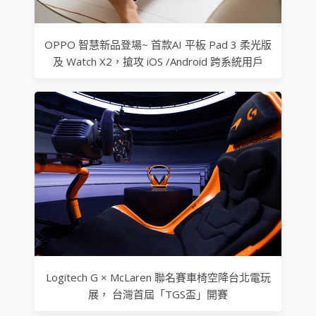
OPPO 智慧新品登場~ 首款AI 平板 Pad 3 柔光版
及 Watch X2，搶攻 iOS /Android 跨系統用戶
Logitech G × McLaren 聯名賽車椅空降台北電玩
展， 台灣首屆「TGS盃」開賽