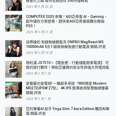
秘書已上線 每月免費送你 300分鐘轉寫
2025 年 5 月 26 日
COMPUTEX 2025 來囉！AGI亞奇雷 AI・Gaming・
創作儲存方案登場，趕快來AGI亞奇雷挑戰任務抽
PS5！
2025 年 5 月 21 日
自帶線的 有線無線都能充 ONPRO MagReact M5
10000mAh 5合1 磁吸無線急速行動電源 開箱 評測
2025 年 5 月 19 日
飛利浦 JS7310 ⚡【電急便｜行動儲能救車電源】 可
靠的旅行夥伴！帶給您優異的安全性與強大供電效能
2025 年 5 月 7 日
是螢幕也是電視! 一機超多用途「MSI微星 Modern
MD272UPSW 27型」 4K IPS 輕薄商用智慧聯網螢幕
開箱 評測
2025 年 5 月 1 日
您的專屬AI 助手 Yoga Slim 7 Aura Edition 觸控AI筆
電 開箱 評測