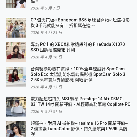
檔。
2026 年 5 月 7 日
CP 值天花板~ Bongcom BS5 足球君開箱~ 短焦投影
機 3千元就能擁有！ 折扣碼在這～
2026 年 4 月 23 日
專為 PC上的 XBOX和掌機設計的 FireCuda X1070
SSD 固態硬碟開箱 評測
2026 年 4 月 16 日
台灣製攝影機在這裡，100%全無線設計 SpotCam
Solo Eco 太陽能防水雲端攝影機 SpotCam Solo 3
2.5K高畫質戶外攝影機 開箱 評測
2026 年 4 月 13 日
電力超超超持久 MSI 微星 Prestige 14 AI+ D3MG-
031TW 14吋 開箱評價，AI輕薄商務筆電 Copilot+ PC
2026 年 3 月 31 日
超懂拍、耐用 AI 街拍機~ realme 16 Pro 開箱評價~
2 億畫素 LumaColor 影像、持久續航與 IP69K 高防
護