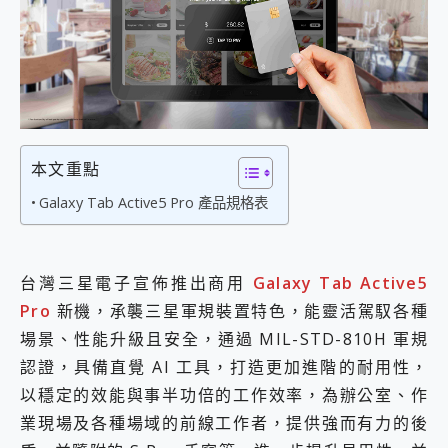
外型超吸晴~ 給您絕佳操控體驗 GravaStar Mercury K1 系列 異星機械鍵盤與 Mercury X 系列 輕量無線電競滑鼠 開箱 評測
開箱~變身「蜘蛛人」椅子軍師！MSI MPG 491CQP QD-OLED 超寬曲面電競螢幕，多工辦公、爽度滿滿的終極桌面體驗
iPhone 17 系列 有認證的防護來囉！ imos 首家導入 UL MCV 行銷宣告驗證的手機配件品牌
DJI Osmo Pocket 3 爽爽帶回家 歡慶 EaseUS 21 週年到來，「Slogan 海報徵稿活動」好康大放送
小巧好吸不擋鏡頭 有Qi2認證的 ONPRO MagReact MXs2 5000mAh薄型磁吸無線急速行動電源 開箱 評測
會走動的冷暖氣 SONY REON POCKET PRO 穿戴式智慧冷暖調溫裝置 開箱 評測
寶可夢飛人外掛iToolab AnyGo全新升級，GO Fest 五折優惠嗨翻天！支援 iOS/Android！
百倍變焦實測~ vivo X200 Pro 與 S25 Ultra 誰能滿足全場景拍攝需求？
本文重點
超好用的 PLAUD NotePin AI 智慧錄音膠囊~ 您的AI 秘書已上線 每月免費送你 300分鐘轉寫
COMPUTEX 2025 來囉！AGI亞奇雷 AI・Gaming・創作儲存方案登場，趕快來AGI亞奇雷挑戰任務抽 PS5！
Galaxy Tab Active5 Pro 產品規格表
自帶線的 有線無線都能充 ONPRO MagReact M5 10000mAh 5合1 磁吸無線急速行動電源 開箱 評測
飛利浦 JS7310 ⚡【電急便｜行動儲能救車電源】 可靠的旅行夥伴！帶給您優異的安全性與強大供電效能
是螢幕也是電視! 一機超多用途「MSI微星 Modern MD272UPSW 27型」 4K IPS 輕薄商用智慧聯網螢幕 開箱 評測
台灣三星電子宣佈推出商用
Galaxy Tab Active5
您的專屬AI 助手 Yoga Slim 7 Aura Edition 觸控AI筆電 開箱 評測
Pro
新機，承襲三星軍規裝置特色，能靈活駕馭各種
realme 14 Pro 超硬軍規、冰感變色實測，realme 14 5G 遊戲戰鬥值爆表，效能x娛樂全都要！
iPhone、Apple Watch、AirPods耳機 三個設備充電一起搞定 ONPRO MagReact™ M3 3 in 1可攜摺疊無線充電器 開箱 評測
場景、性能升級且安全，通過 MIL-STD-810H 軍規
動靜皆宜「HUAWEI FreeArc」開放式耳掛耳機，無感配戴! 超穩超服貼，音質、通話也很優質
認證，具備直覺 AI 工具，打造更加進階的耐用性，
好玩好拍 vivo V50 ~ 口袋裡的 Zeiss 潮流攝影棚!
以穩定的效能與事半功倍的工作效率，為辦公室、作
25種洗烘模式一機搞定! Roborock 衣莉莎白 H1 Neo分子篩洗脫烘 AI 滾筒洗衣機
業現場及各種場域的前線工作者，提供強而有力的後
給 MSI Claw 系列電競掌機 最完美的家 MSI Nest Docking Station 掌機專屬擴充底座 開箱 評測
B&O 精品級音響! Home+ 中嘉寬頻 SoundBox 劇院串流盒 開箱 評測