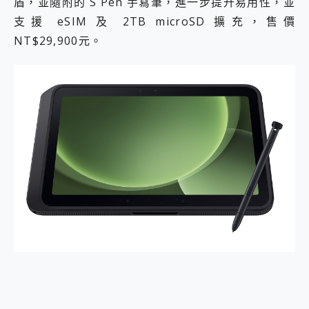
盾，並隨附的 S Pen 手寫筆，進一步提升易用性，並
2億 APO蔡司長焦神機降臨~ vivo X200 Pro、vivo X200 就是這麼好拍
支援 eSIM 及 2TB microSD 擴充，售價
EaseUS Vocal Remover 免費線上去聲器一鍵去除人聲 人聲 音樂分離 2024 消除人聲推薦
NT$29,900元。
3 個超值 MHN 飛人工具分享~~ iToolab AnyGo 魔物獵人 Now飛人 ios教學 不出門也可以到處走
Locawhere AnyTo 寶可夢飛人 AnyTo 不出門也可以飛遍全世界
小體積 40000mAh 超大容量 一次充5個設備 充好充滿 CUKTECH 酷態科 300W 微型充電站 開箱 評測
97.3% 恢復率，資料救援就是這麼簡單 EaseUS Data Recovery Wizard Free 18.0.0 業界最好的資料救援軟體
磁碟系統大風吹 有了 磁碟管理程式 EaseUS Partition Master 就是這麼簡單
全新 SONY Xperia 1 VI 開箱! 相機實測! 長焦覆蓋更遠更清晰、2日長續航、頂尖影音娛樂效能~
Xiaomi 14 Ultra 開箱 評測~ 有深度的 Leica 影像旗艦手機! 加碼小旗艦 Xiaomi 14 開箱 評測
vivo TWS 3e 真無線藍牙耳機智慧降噪升級、音質明亮溫潤，並支援雙設備連接~
MSI Claw 掌機專屬配件包 來囉 完美保護 MSI Claw A1M-026TW 電競掌機
人像旗艦 vivo V30 系列 開箱 評測! 首搭蔡司光學鏡頭、攝影棚級柔光環、拍攝功能最好玩的美拍神機 vivo V30 Pro
多個願望一次滿足 超強散熱 微星 MSI Claw A1M-026TW 電競掌機 開箱 評測
一吸完美對位 擁有超強吸力與超好用的隱磁支架 O-ONE MAG 最會吸的行動電源 開箱 評測
OPPO 哈蘇 300mm 專業增距鏡實測：Find X9 Ultra 光學長焦隨手拍，紀錄生活就是這麼簡單
Motorola edge 70 pro 及 moto g37 power上市，登錄在送飛利浦氣炸鍋
近八千元的 Soundcore Liberty 5 Pro Max，有螢幕的耳機會是智商稅嗎?
ASUS Pad 全面應援 Me Time，加碼愛奇藝黃金雙周卡體驗，專案價最低 NT$0 起