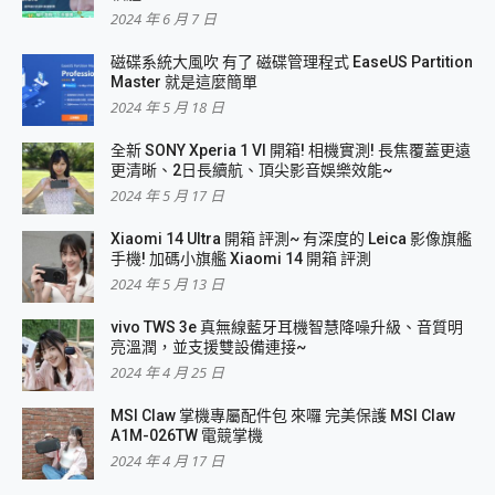
2024 年 6 月 7 日
磁碟系統大風吹 有了 磁碟管理程式 EaseUS Partition
Master 就是這麼簡單
2024 年 5 月 18 日
全新 SONY Xperia 1 VI 開箱! 相機實測! 長焦覆蓋更遠
更清晰、2日長續航、頂尖影音娛樂效能~
2024 年 5 月 17 日
Xiaomi 14 Ultra 開箱 評測~ 有深度的 Leica 影像旗艦
手機! 加碼小旗艦 Xiaomi 14 開箱 評測
2024 年 5 月 13 日
vivo TWS 3e 真無線藍牙耳機智慧降噪升級、音質明
亮溫潤，並支援雙設備連接~
2024 年 4 月 25 日
MSI Claw 掌機專屬配件包 來囉 完美保護 MSI Claw
A1M-026TW 電競掌機
2024 年 4 月 17 日