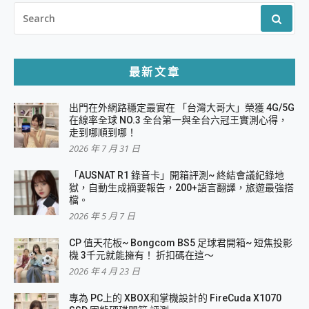
SEARCH
FOR:
最新文章
出門在外網路穩定最實在 「台灣大哥大」榮獲 4G/5G
在線率全球 NO.3 全台第一與全台六冠王實測心得，
走到哪順到哪！
2026 年 7 月 31 日
「AUSNAT R1 錄音卡」開箱評測~ 終結會議紀錄地
獄，自動生成摘要報告，200+語言翻譯，旅遊最強搭
檔。
2026 年 5 月 7 日
CP 值天花板~ Bongcom BS5 足球君開箱~ 短焦投影
機 3千元就能擁有！ 折扣碼在這～
2026 年 4 月 23 日
專為 PC上的 XBOX和掌機設計的 FireCuda X1070