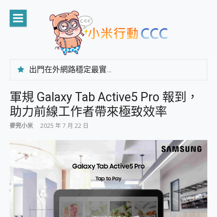
Skip
to
content
出門在外網路穩定最實在 「台灣大哥大」榮獲 4G/5G 在線率全球 NO.3 全台第一與全台六冠王實測心得，走到哪順到哪！
「AUSNAT R1 錄音卡」開箱評測~ 終結會議紀錄地獄，自動生成摘要報告，200+語言翻譯，旅遊最強搭檔。
CP 值天花板~ Bongcom BS5 足球君開箱~ 短焦投影機 3千元就能擁有！ 折扣碼在這～
軍規 Galaxy Tab Active5 Pro 報到，
專為 PC上的 XBOX和掌機設計的 FireCuda X1070 SSD 固態硬碟開箱 評測
助力前線工作者帶來極致效率
台灣製攝影機在這裡，100%全無線設計 SpotCam Solo Eco 太陽能防水雲端攝影機 SpotCam Solo 3 2.5K高畫質戶外攝影機 開箱 評測
電力超超超持久 MSI 微星 Prestige 14 AI+ D3MG-031TW 14吋 開箱評價，AI輕薄商務筆電 Copilot+ PC
麥兜小米
2025 年 7 月 22 日
超懂拍、耐用 AI 街拍機~ realme 16 Pro 開箱評價~ 2 億畫素 LumaColor 影像、持久續航與 IP69K 高防護
防窺黑科技 Galaxy S26 Ultra系列保護貼怎麼選？imos AR 低反光玻璃、藍寶石鏡頭貼與軍規防摔殼完整開箱評價
AI 支付 一錶搞定大小事 Xiaomi Watch 5 開箱 評測
超驚艷 讓人一眼就愛上 LENOVO 聯想 Yoga Book 9 14吋 AI輕薄筆電 開箱 評測
美到讓人超想擁有 moto pad 60 系列 與 Moto | Swarovski razr 60 冰藍限定版本 開箱 評測
好用的 EaseUS Partition Master 讓您輕鬆的移除與格式化有防寫保護的隨身碟或SD卡
一鍵修復模糊影片、舊照的 AI 好幫手! VideoProc Converter AI 新版全解析 × 年末優惠，一篇全看懂
小朋友才做選擇 投影機 RGB藍牙音響 氛圍情境燈 我通通都要！ Starfish 2 幻彩膠囊投影機｜結合「 智慧投影 & 煥彩流動 」的沈浸式生活新體驗