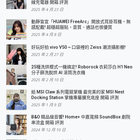
線充電器 開箱 評測
2025 年 4 月 23 日
動靜皆宜「HUAWEI FreeArc」開放式耳掛耳機，無
感配戴! 超穩超服貼，音質、通話也很優質
2025 年 4 月 8 日
好玩好拍 vivo V50 ~ 口袋裡的 Zeiss 潮流攝影棚!
2025 年 2 月 27 日
25種洗烘模式一機搞定! Roborock 衣莉莎白 H1 Neo
分子篩洗脫烘 AI 滾筒洗衣機
2025 年 2 月 10 日
給 MSI Claw 系列電競掌機 最完美的家 MSI Nest
Docking Station 掌機專屬擴充底座 開箱 評測
2025 年 1 月 9 日
B&O 精品級音響! Home+ 中嘉寬頻 SoundBox 劇院
串流盒 開箱 評測
2024 年 12 月 10 日