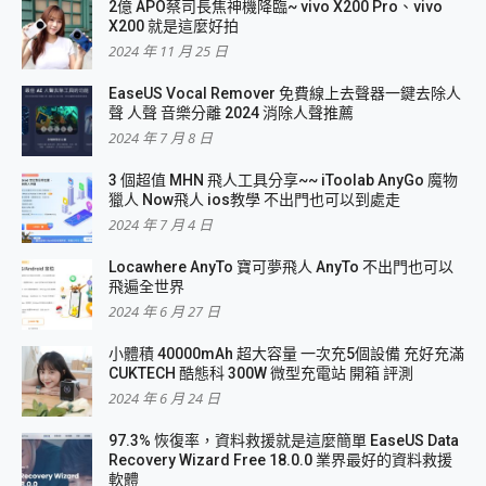
2億 APO蔡司長焦神機降臨~ vivo X200 Pro、vivo
X200 就是這麼好拍
2024 年 11 月 25 日
EaseUS Vocal Remover 免費線上去聲器一鍵去除人
聲 人聲 音樂分離 2024 消除人聲推薦
2024 年 7 月 8 日
3 個超值 MHN 飛人工具分享~~ iToolab AnyGo 魔物
獵人 Now飛人 ios教學 不出門也可以到處走
2024 年 7 月 4 日
Locawhere AnyTo 寶可夢飛人 AnyTo 不出門也可以
飛遍全世界
2024 年 6 月 27 日
小體積 40000mAh 超大容量 一次充5個設備 充好充滿
CUKTECH 酷態科 300W 微型充電站 開箱 評測
2024 年 6 月 24 日
97.3% 恢復率，資料救援就是這麼簡單 EaseUS Data
Recovery Wizard Free 18.0.0 業界最好的資料救援
軟體