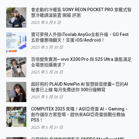
會走動的冷暖氣 SONY REON POCKET PRO 穿戴式智
慧冷暖調溫裝置 開箱 評測
2025 年 6 月 6 日
寶可夢飛人外掛iToolab AnyGo全新升級，GO Fest
五折優惠嗨翻天！支援 iOS/Android！
2025 年 5 月 30 日
百倍變焦實測~ vivo X200 Pro 與 S25 Ultra 誰能滿足
全場景拍攝需求？
2025 年 5 月 28 日
超好用的 PLAUD NotePin AI 智慧錄音膠囊~ 您的AI
秘書已上線 每月免費送你 300分鐘轉寫
2025 年 5 月 26 日
COMPUTEX 2025 來囉！AGI亞奇雷 AI・Gaming・
創作儲存方案登場，趕快來AGI亞奇雷挑戰任務抽
PS5！
2025 年 5 月 21 日