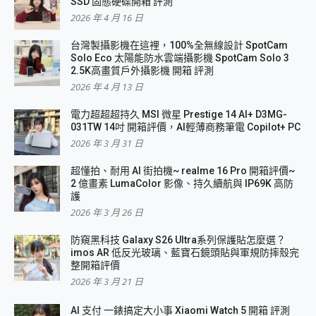
SSD 固態硬碟開箱 評測
2026 年 4 月 16 日
台灣製攝影機在這裡，100%全無線設計 SpotCam
Solo Eco 太陽能防水雲端攝影機 SpotCam Solo 3
2.5K高畫質戶外攝影機 開箱 評測
2026 年 4 月 13 日
電力超超超持久 MSI 微星 Prestige 14 AI+ D3MG-
031TW 14吋 開箱評價，AI輕薄商務筆電 Copilot+ PC
2026 年 3 月 31 日
超懂拍、耐用 AI 街拍機~ realme 16 Pro 開箱評價~
2 億畫素 LumaColor 影像、持久續航與 IP69K 高防
護
2026 年 3 月 26 日
防窺黑科技 Galaxy S26 Ultra系列保護貼怎麼選？
imos AR 低反光玻璃、藍寶石鏡頭貼與軍規防摔殼完
整開箱評價
2026 年 3 月 21 日
AI 支付 一錶搞定大小事 Xiaomi Watch 5 開箱 評測