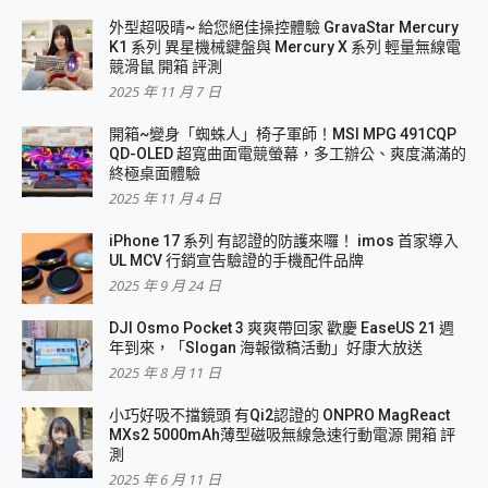
外型超吸晴~ 給您絕佳操控體驗 GravaStar Mercury
K1 系列 異星機械鍵盤與 Mercury X 系列 輕量無線電
競滑鼠 開箱 評測
2025 年 11 月 7 日
開箱~變身「蜘蛛人」椅子軍師！MSI MPG 491CQP
QD-OLED 超寬曲面電競螢幕，多工辦公、爽度滿滿的
終極桌面體驗
2025 年 11 月 4 日
iPhone 17 系列 有認證的防護來囉！ imos 首家導入
UL MCV 行銷宣告驗證的手機配件品牌
2025 年 9 月 24 日
DJI Osmo Pocket 3 爽爽帶回家 歡慶 EaseUS 21 週
年到來，「Slogan 海報徵稿活動」好康大放送
2025 年 8 月 11 日
小巧好吸不擋鏡頭 有Qi2認證的 ONPRO MagReact
MXs2 5000mAh薄型磁吸無線急速行動電源 開箱 評
測
2025 年 6 月 11 日