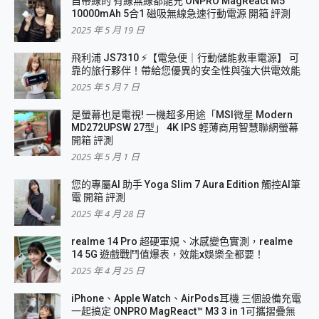
自帶線的 有線無線都能充 ONPRO MagReact M5
10000mAh 5合1 磁吸無線急速行動電源 開箱 評測
2025 年 5 月 19 日
飛利浦 JS7310 ⚡【電急便｜行動儲能救車電源】 可
靠的旅行夥伴！帶給您優異的安全性與強大供電效能
2025 年 5 月 7 日
是螢幕也是電視! 一機超多用途「MSI微星 Modern
MD272UPSW 27型」 4K IPS 輕薄商用智慧聯網螢幕
開箱 評測
2025 年 5 月 1 日
您的專屬AI 助手 Yoga Slim 7 Aura Edition 觸控AI筆
電 開箱 評測
2025 年 4 月 28 日
realme 14 Pro 超硬軍規、冰感變色實測，realme
14 5G 遊戲戰鬥值爆表，效能x娛樂全都要！
2025 年 4 月 25 日
iPhone、Apple Watch、AirPods耳機 三個設備充電
一起搞定 ONPRO MagReact™ M3 3 in 1可攜摺疊無