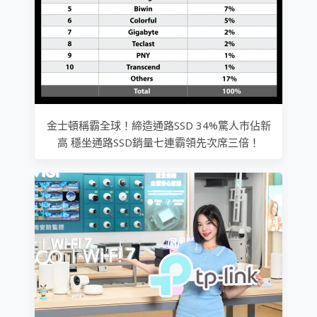
金士頓稱霸全球！締造通路SSD 34%驚人市佔新
高 穩坐通路SSD銷量七連霸領先次席三倍！