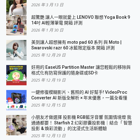
2026 年 3 月 13 日
超驚艷 讓人一眼就愛上 LENOVO 聯想 Yoga Book 9
14吋 AI輕薄筆電 開箱 評測
2026 年 1 月 30 日
美到讓人超想擁有 moto pad 60 系列 與 Moto |
Swarovski razr 60 冰藍限定版本 開箱 評測
2025 年 12 月 29 日
好用的 EaseUS Partition Master 讓您輕鬆的移除與
格式化有防寫保護的隨身碟或SD卡
2025 年 12 月 19 日
一鍵修復模糊影片、舊照的 AI 好幫手! VideoProc
Converter AI 新版全解析 × 年末優惠，一篇全看懂
2025 年 12 月 15 日
小朋友才做選擇 投影機 RGB藍牙音響 氛圍情境燈 我
通通都要！ Starfish 2 幻彩膠囊投影機｜結合「 智慧
投影 & 煥彩流動 」的沈浸式生活新體驗
2025 年 12 月 13 日