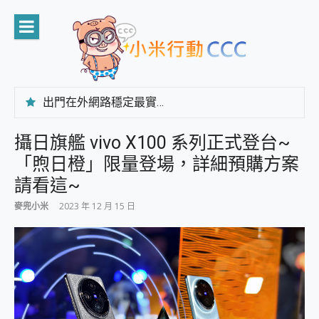
Skip
to
content
出門在外網路穩定最實在 「台灣大哥大」榮獲 4G/5G 在線率全球 NO.3 全台第一與全台六冠王實測心得，走到哪順到哪！
「AUSNAT R1 錄音卡」開箱評測~ 終結會議紀錄地獄，自動生成摘要報告，200+語言翻譯，旅遊最強搭檔。
CP 值天花板~ Bongcom BS5 足球君開箱~ 短焦投影機 3千元就能擁有！ 折扣碼在這～
攝日旗艦 vivo X100 系列正式登台~
專為 PC上的 XBOX和掌機設計的 FireCuda X1070 SSD 固態硬碟開箱 評測
「煦日橙」限量登場，詳細預購方案
台灣製攝影機在這裡，100%全無線設計 SpotCam Solo Eco 太陽能防水雲端攝影機 SpotCam Solo 3 2.5K高畫質戶外攝影機 開箱 評測
電力超超超持久 MSI 微星 Prestige 14 AI+ D3MG-031TW 14吋 開箱評價，AI輕薄商務筆電 Copilot+ PC
請看這~
超懂拍、耐用 AI 街拍機~ realme 16 Pro 開箱評價~ 2 億畫素 LumaColor 影像、持久續航與 IP69K 高防護
麥兜小米
2023 年 12 月 15 日
防窺黑科技 Galaxy S26 Ultra系列保護貼怎麼選？imos AR 低反光玻璃、藍寶石鏡頭貼與軍規防摔殼完整開箱評價
AI 支付 一錶搞定大小事 Xiaomi Watch 5 開箱 評測
超驚艷 讓人一眼就愛上 LENOVO 聯想 Yoga Book 9 14吋 AI輕薄筆電 開箱 評測
美到讓人超想擁有 moto pad 60 系列 與 Moto | Swarovski razr 60 冰藍限定版本 開箱 評測
好用的 EaseUS Partition Master 讓您輕鬆的移除與格式化有防寫保護的隨身碟或SD卡
一鍵修復模糊影片、舊照的 AI 好幫手! VideoProc Converter AI 新版全解析 × 年末優惠，一篇全看懂
小朋友才做選擇 投影機 RGB藍牙音響 氛圍情境燈 我通通都要！ Starfish 2 幻彩膠囊投影機｜結合「 智慧投影 & 煥彩流動 」的沈浸式生活新體驗