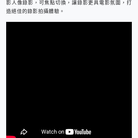
影人像錄影，可焦點切換，讓錄影更具電影氛圍，打
造絕佳的錄影拍攝體驗。