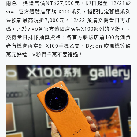
兩色，建議售價NT$27,990元。即日起至 12/21於
2億 APO蔡司長焦神機降臨~ vivo X200 Pro、vivo X200 就是這麼好拍
vivo 官方體驗店預購 X100系列，搭配指定舊機系列
EaseUS Vocal Remover 免費線上去聲器一鍵去除人聲 人聲 音樂分離 2024 消除人聲推薦
3 個超值 MHN 飛人工具分享~~ iToolab AnyGo 魔物獵人 Now飛人 ios教學 不出門也可以到處走
舊換新最高現折7,000元。12/22 預購交機當日再加
Locawhere AnyTo 寶可夢飛人 AnyTo 不出門也可以飛遍全世界
碼，凡於vivo各官方體驗店購買X100系列的 V粉，享
小體積 40000mAh 超大容量 一次充5個設備 充好充滿 CUKTECH 酷態科 300W 微型充電站 開箱 評測
交機當日排隊抽獎資格，各官方體驗店前100台消費
97.3% 恢復率，資料救援就是這麼簡單 EaseUS Data Recovery Wizard Free 18.0.0 業界最好的資料救援軟體
者有機會再拿到 X100手機乙支、Dyson 吹風機等破
磁碟系統大風吹 有了 磁碟管理程式 EaseUS Partition Master 就是這麼簡單
全新 SONY Xperia 1 VI 開箱! 相機實測! 長焦覆蓋更遠更清晰、2日長續航、頂尖影音娛樂效能~
萬元好禮，V粉們千萬不要錯過！
Xiaomi 14 Ultra 開箱 評測~ 有深度的 Leica 影像旗艦手機! 加碼小旗艦 Xiaomi 14 開箱 評測
vivo TWS 3e 真無線藍牙耳機智慧降噪升級、音質明亮溫潤，並支援雙設備連接~
MSI Claw 掌機專屬配件包 來囉 完美保護 MSI Claw A1M-026TW 電競掌機
人像旗艦 vivo V30 系列 開箱 評測! 首搭蔡司光學鏡頭、攝影棚級柔光環、拍攝功能最好玩的美拍神機 vivo V30 Pro
多個願望一次滿足 超強散熱 微星 MSI Claw A1M-026TW 電競掌機 開箱 評測
一吸完美對位 擁有超強吸力與超好用的隱磁支架 O-ONE MAG 最會吸的行動電源 開箱 評測
OPPO 哈蘇 300mm 專業增距鏡實測：Find X9 Ultra 光學長焦隨手拍，紀錄生活就是這麼簡單
Motorola edge 70 pro 及 moto g37 power上市，登錄在送飛利浦氣炸鍋
近八千元的 Soundcore Liberty 5 Pro Max，有螢幕的耳機會是智商稅嗎?
ASUS Pad 全面應援 Me Time，加碼愛奇藝黃金雙周卡體驗，專案價最低 NT$0 起