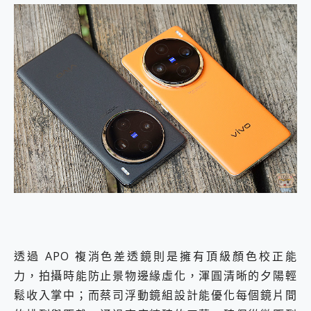
透過 APO 複消色差透鏡則是擁有頂級顏色校正能
力，拍攝時能防止景物邊緣虛化，渾圓清晰的夕陽輕
鬆收入掌中；而蔡司浮動鏡組設計能優化每個鏡片間