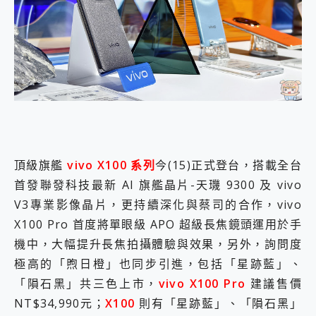
外型超吸晴~ 給您絕佳操控體驗 GravaStar Mercury K1 系列 異星機械鍵盤與 Mercury X 系列 輕量無線電競滑鼠 開箱 評測
開箱~變身「蜘蛛人」椅子軍師！MSI MPG 491CQP QD-OLED 超寬曲面電競螢幕，多工辦公、爽度滿滿的終極桌面體驗
iPhone 17 系列 有認證的防護來囉！ imos 首家導入 UL MCV 行銷宣告驗證的手機配件品牌
DJI Osmo Pocket 3 爽爽帶回家 歡慶 EaseUS 21 週年到來，「Slogan 海報徵稿活動」好康大放送
小巧好吸不擋鏡頭 有Qi2認證的 ONPRO MagReact MXs2 5000mAh薄型磁吸無線急速行動電源 開箱 評測
會走動的冷暖氣 SONY REON POCKET PRO 穿戴式智慧冷暖調溫裝置 開箱 評測
寶可夢飛人外掛iToolab AnyGo全新升級，GO Fest 五折優惠嗨翻天！支援 iOS/Android！
百倍變焦實測~ vivo X200 Pro 與 S25 Ultra 誰能滿足全場景拍攝需求？
超好用的 PLAUD NotePin AI 智慧錄音膠囊~ 您的AI 秘書已上線 每月免費送你 300分鐘轉寫
COMPUTEX 2025 來囉！AGI亞奇雷 AI・Gaming・創作儲存方案登場，趕快來AGI亞奇雷挑戰任務抽 PS5！
自帶線的 有線無線都能充 ONPRO MagReact M5 10000mAh 5合1 磁吸無線急速行動電源 開箱 評測
頂級旗艦
vivo X100 系列
今(15)正式登台，搭載全台
飛利浦 JS7310 ⚡【電急便｜行動儲能救車電源】 可靠的旅行夥伴！帶給您優異的安全性與強大供電效能
首發聯發科技最新 AI 旗艦晶片-天璣 9300 及 vivo
是螢幕也是電視! 一機超多用途「MSI微星 Modern MD272UPSW 27型」 4K IPS 輕薄商用智慧聯網螢幕 開箱 評測
V3專業影像晶片，更持續深化與蔡司的合作，vivo
您的專屬AI 助手 Yoga Slim 7 Aura Edition 觸控AI筆電 開箱 評測
realme 14 Pro 超硬軍規、冰感變色實測，realme 14 5G 遊戲戰鬥值爆表，效能x娛樂全都要！
X100 Pro 首度將單眼級 APO 超級長焦鏡頭運用於手
iPhone、Apple Watch、AirPods耳機 三個設備充電一起搞定 ONPRO MagReact™ M3 3 in 1可攜摺疊無線充電器 開箱 評測
機中，大幅提升長焦拍攝體驗與效果，另外，詢問度
動靜皆宜「HUAWEI FreeArc」開放式耳掛耳機，無感配戴! 超穩超服貼，音質、通話也很優質
極高的「煦日橙」也同步引進，包括「星跡藍」、
好玩好拍 vivo V50 ~ 口袋裡的 Zeiss 潮流攝影棚!
25種洗烘模式一機搞定! Roborock 衣莉莎白 H1 Neo分子篩洗脫烘 AI 滾筒洗衣機
「隕石黑」共三色上市，
vivo X100 Pro
建議售價
給 MSI Claw 系列電競掌機 最完美的家 MSI Nest Docking Station 掌機專屬擴充底座 開箱 評測
NT$34,990元；
X100
則有「星跡藍」、「隕石黑」
B&O 精品級音響! Home+ 中嘉寬頻 SoundBox 劇院串流盒 開箱 評測