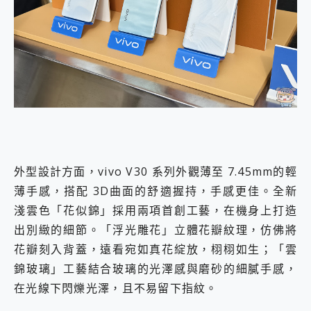
外型設計方面，vivo V30 系列外觀薄至 7.45mm的輕
薄手感，搭配 3D曲面的舒適握持，手感更佳。全新
淺雲色「花似錦」採用兩項首創工藝，在機身上打造
出別緻的細節。「浮光雕花」立體花瓣紋理，仿佛將
花瓣刻入背蓋，遠看宛如真花綻放，栩栩如生；「雲
錦玻璃」工藝結合玻璃的光澤感與磨砂的細膩手感，
在光線下閃爍光澤，且不易留下指紋。