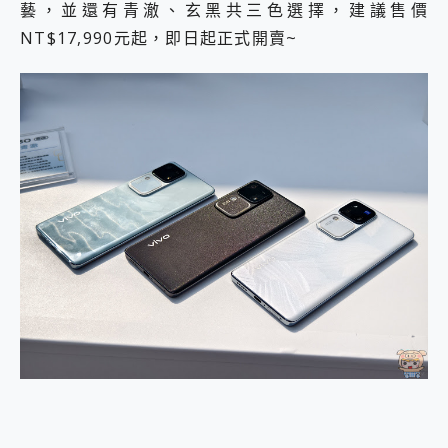
藝，並還有青澈、玄黑共三色選擇，建議售價
2億 APO蔡司長焦神機降臨~ vivo X200 Pro、vivo X200 就是這麼好拍
NT$17,990元起，即日起正式開賣~
EaseUS Vocal Remover 免費線上去聲器一鍵去除人聲 人聲 音樂分離 2024 消除人聲推薦
3 個超值 MHN 飛人工具分享~~ iToolab AnyGo 魔物獵人 Now飛人 ios教學 不出門也可以到處走
Locawhere AnyTo 寶可夢飛人 AnyTo 不出門也可以飛遍全世界
小體積 40000mAh 超大容量 一次充5個設備 充好充滿 CUKTECH 酷態科 300W 微型充電站 開箱 評測
97.3% 恢復率，資料救援就是這麼簡單 EaseUS Data Recovery Wizard Free 18.0.0 業界最好的資料救援軟體
磁碟系統大風吹 有了 磁碟管理程式 EaseUS Partition Master 就是這麼簡單
全新 SONY Xperia 1 VI 開箱! 相機實測! 長焦覆蓋更遠更清晰、2日長續航、頂尖影音娛樂效能~
Xiaomi 14 Ultra 開箱 評測~ 有深度的 Leica 影像旗艦手機! 加碼小旗艦 Xiaomi 14 開箱 評測
vivo TWS 3e 真無線藍牙耳機智慧降噪升級、音質明亮溫潤，並支援雙設備連接~
MSI Claw 掌機專屬配件包 來囉 完美保護 MSI Claw A1M-026TW 電競掌機
人像旗艦 vivo V30 系列 開箱 評測! 首搭蔡司光學鏡頭、攝影棚級柔光環、拍攝功能最好玩的美拍神機 vivo V30 Pro
多個願望一次滿足 超強散熱 微星 MSI Claw A1M-026TW 電競掌機 開箱 評測
一吸完美對位 擁有超強吸力與超好用的隱磁支架 O-ONE MAG 最會吸的行動電源 開箱 評測
OPPO 哈蘇 300mm 專業增距鏡實測：Find X9 Ultra 光學長焦隨手拍，紀錄生活就是這麼簡單
Motorola edge 70 pro 及 moto g37 power上市，登錄在送飛利浦氣炸鍋
近八千元的 Soundcore Liberty 5 Pro Max，有螢幕的耳機會是智商稅嗎?
ASUS Pad 全面應援 Me Time，加碼愛奇藝黃金雙周卡體驗，專案價最低 NT$0 起