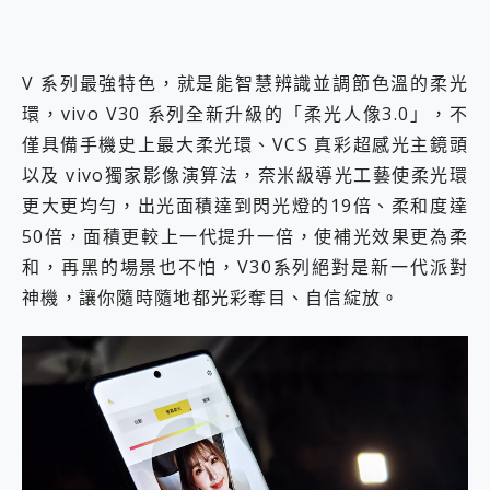
V 系列最強特色，就是能智慧辨識並調節色溫的柔光
環，vivo V30 系列全新升級的「柔光人像3.0」，不
僅具備手機史上最大柔光環、VCS 真彩超感光主鏡頭
以及 vivo獨家影像演算法，奈米級導光工藝使柔光環
更大更均勻，出光面積達到閃光燈的19倍、柔和度達
50倍，面積更較上一代提升一倍，使補光效果更為柔
和，再黑的場景也不怕，V30系列絕對是新一代派對
神機，讓你隨時隨地都光彩奪目、自信綻放。