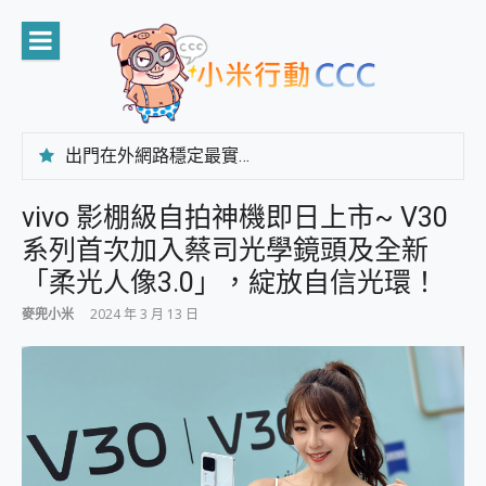
Skip
to
content
出門在外網路穩定最實在 「台灣大哥大」榮獲 4G/5G 在線率全球 NO.3 全台第一與全台六冠王實測心得，走到哪順到哪！
「AUSNAT R1 錄音卡」開箱評測~ 終結會議紀錄地獄，自動生成摘要報告，200+語言翻譯，旅遊最強搭檔。
CP 值天花板~ Bongcom BS5 足球君開箱~ 短焦投影機 3千元就能擁有！ 折扣碼在這～
vivo 影棚級自拍神機即日上市~ V30
專為 PC上的 XBOX和掌機設計的 FireCuda X1070 SSD 固態硬碟開箱 評測
系列首次加入蔡司光學鏡頭及全新
台灣製攝影機在這裡，100%全無線設計 SpotCam Solo Eco 太陽能防水雲端攝影機 SpotCam Solo 3 2.5K高畫質戶外攝影機 開箱 評測
電力超超超持久 MSI 微星 Prestige 14 AI+ D3MG-031TW 14吋 開箱評價，AI輕薄商務筆電 Copilot+ PC
「柔光人像3.0」，綻放自信光環！
超懂拍、耐用 AI 街拍機~ realme 16 Pro 開箱評價~ 2 億畫素 LumaColor 影像、持久續航與 IP69K 高防護
麥兜小米
2024 年 3 月 13 日
防窺黑科技 Galaxy S26 Ultra系列保護貼怎麼選？imos AR 低反光玻璃、藍寶石鏡頭貼與軍規防摔殼完整開箱評價
AI 支付 一錶搞定大小事 Xiaomi Watch 5 開箱 評測
超驚艷 讓人一眼就愛上 LENOVO 聯想 Yoga Book 9 14吋 AI輕薄筆電 開箱 評測
美到讓人超想擁有 moto pad 60 系列 與 Moto | Swarovski razr 60 冰藍限定版本 開箱 評測
好用的 EaseUS Partition Master 讓您輕鬆的移除與格式化有防寫保護的隨身碟或SD卡
一鍵修復模糊影片、舊照的 AI 好幫手! VideoProc Converter AI 新版全解析 × 年末優惠，一篇全看懂
小朋友才做選擇 投影機 RGB藍牙音響 氛圍情境燈 我通通都要！ Starfish 2 幻彩膠囊投影機｜結合「 智慧投影 & 煥彩流動 」的沈浸式生活新體驗