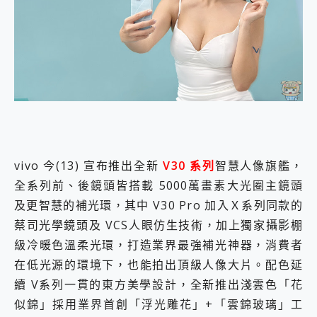
外型超吸晴~ 給您絕佳操控體驗 GravaStar Mercury K1 系列 異星機械鍵盤與 Mercury X 系列 輕量無線電競滑鼠 開箱 評測
開箱~變身「蜘蛛人」椅子軍師！MSI MPG 491CQP QD-OLED 超寬曲面電競螢幕，多工辦公、爽度滿滿的終極桌面體驗
iPhone 17 系列 有認證的防護來囉！ imos 首家導入 UL MCV 行銷宣告驗證的手機配件品牌
DJI Osmo Pocket 3 爽爽帶回家 歡慶 EaseUS 21 週年到來，「Slogan 海報徵稿活動」好康大放送
小巧好吸不擋鏡頭 有Qi2認證的 ONPRO MagReact MXs2 5000mAh薄型磁吸無線急速行動電源 開箱 評測
會走動的冷暖氣 SONY REON POCKET PRO 穿戴式智慧冷暖調溫裝置 開箱 評測
寶可夢飛人外掛iToolab AnyGo全新升級，GO Fest 五折優惠嗨翻天！支援 iOS/Android！
百倍變焦實測~ vivo X200 Pro 與 S25 Ultra 誰能滿足全場景拍攝需求？
超好用的 PLAUD NotePin AI 智慧錄音膠囊~ 您的AI 秘書已上線 每月免費送你 300分鐘轉寫
COMPUTEX 2025 來囉！AGI亞奇雷 AI・Gaming・創作儲存方案登場，趕快來AGI亞奇雷挑戰任務抽 PS5！
自帶線的 有線無線都能充 ONPRO MagReact M5 10000mAh 5合1 磁吸無線急速行動電源 開箱 評測
vivo 今(13) 宣布推出全新
V30 系列
智慧人像旗艦，
飛利浦 JS7310 ⚡【電急便｜行動儲能救車電源】 可靠的旅行夥伴！帶給您優異的安全性與強大供電效能
全系列前、後鏡頭皆搭載 5000萬畫素大光圈主鏡頭
是螢幕也是電視! 一機超多用途「MSI微星 Modern MD272UPSW 27型」 4K IPS 輕薄商用智慧聯網螢幕 開箱 評測
及更智慧的補光環，其中 V30 Pro 加入Ｘ系列同款的
您的專屬AI 助手 Yoga Slim 7 Aura Edition 觸控AI筆電 開箱 評測
realme 14 Pro 超硬軍規、冰感變色實測，realme 14 5G 遊戲戰鬥值爆表，效能x娛樂全都要！
蔡司光學鏡頭及 VCS人眼仿生技術，加上獨家攝影棚
iPhone、Apple Watch、AirPods耳機 三個設備充電一起搞定 ONPRO MagReact™ M3 3 in 1可攜摺疊無線充電器 開箱 評測
級冷暖色溫柔光環，打造業界最強補光神器，消費者
動靜皆宜「HUAWEI FreeArc」開放式耳掛耳機，無感配戴! 超穩超服貼，音質、通話也很優質
在低光源的環境下，也能拍出頂級人像大片。配色延
好玩好拍 vivo V50 ~ 口袋裡的 Zeiss 潮流攝影棚!
25種洗烘模式一機搞定! Roborock 衣莉莎白 H1 Neo分子篩洗脫烘 AI 滾筒洗衣機
續 V系列一貫的東方美學設計，全新推出淺雲色「花
給 MSI Claw 系列電競掌機 最完美的家 MSI Nest Docking Station 掌機專屬擴充底座 開箱 評測
似錦」採用業界首創「浮光雕花」+「雲錦玻璃」工
B&O 精品級音響! Home+ 中嘉寬頻 SoundBox 劇院串流盒 開箱 評測