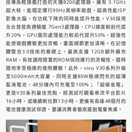
技專為輕旗艦打造的天璣8200處理器，擁有 3.1GHz
超大核，能穩定運行90Hz高幀率遊戲，超高性能ISP
影像大腦，在功耗下降的同時能提升性能。V30採用
全台首發高通驍龍 7Gen3處理器，CPU速度較前代提
升20%，GPU圖形處理能力較前代提升50%，超強性
能使遊戲體驗更加流暢，畫面細節更加清晰。在記憶
體整合3.0技術的基礎上，最高支援 12GB額外擴充
RAM，有效調用閒置的ROM保持運行的流暢性，隨時
隨地享受極速的使用體驗！此外，vivo V30系列升級
至5000mAh大容量、同時支援80W極速閃充的超薄
藍海電池，48分鐘內可充電至100%；「超級省電」
更是V30系列最佳亮點，經測試可觀看串流平台影片
16小時，或連續刷社群13小時，更擁有長達48個月的
電池健康測試保證，要讓消費者徹底擺脫電量焦慮。