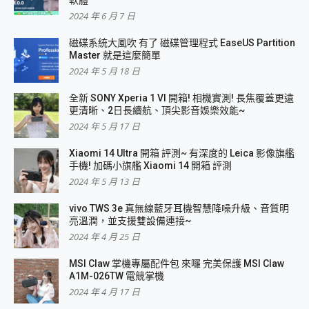
2024 年 6 月 7 日
磁碟系統大風吹 有了 磁碟管理程式 EaseUS Partition
Master 就是這麼簡單
2024 年 5 月 18 日
全新 SONY Xperia 1 VI 開箱! 相機實測! 長焦覆蓋更遠
更清晰、2日長續航、頂尖影音娛樂效能~
2024 年 5 月 17 日
Xiaomi 14 Ultra 開箱 評測~ 有深度的 Leica 影像旗艦
手機! 加碼小旗艦 Xiaomi 14 開箱 評測
2024 年 5 月 13 日
vivo TWS 3e 真無線藍牙耳機智慧降噪升級、音質明
亮溫潤，並支援雙設備連接~
2024 年 4 月 25 日
MSI Claw 掌機專屬配件包 來囉 完美保護 MSI Claw
A1M-026TW 電競掌機
2024 年 4 月 17 日