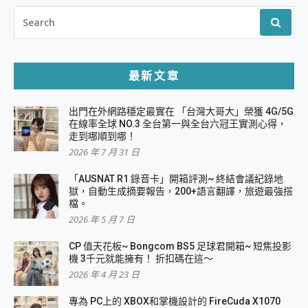
SEARCH
FOR:
最新文章
出門在外網路穩定最實在 「台灣大哥大」榮獲 4G/5G
在線率全球 NO.3 全台第一與全台六冠王實測心得，
走到哪順到哪！
2026 年 7 月 31 日
「AUSNAT R1 錄音卡」開箱評測~ 終結會議紀錄地
獄，自動生成摘要報告，200+語言翻譯，旅遊最強搭
檔。
2026 年 5 月 7 日
CP 值天花板~ Bongcom BS5 足球君開箱~ 短焦投影
機 3千元就能擁有！ 折扣碼在這～
2026 年 4 月 23 日
專為 PC上的 XBOX和掌機設計的 FireCuda X1070