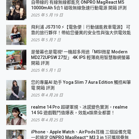
自帶線的 有線無線都能充 ONPRO MagReact M5
10000mAh 5合1 磁吸無線急速行動電源 開箱 評測
2025 年 5 月 19 日
飛利浦 JS7310 ⚡【電急便｜行動儲能救車電源】 可
靠的旅行夥伴！帶給您優異的安全性與強大供電效能
2025 年 5 月 7 日
是螢幕也是電視! 一機超多用途「MSI微星 Modern
MD272UPSW 27型」 4K IPS 輕薄商用智慧聯網螢幕
開箱 評測
2025 年 5 月 1 日
您的專屬AI 助手 Yoga Slim 7 Aura Edition 觸控AI筆
電 開箱 評測
2025 年 4 月 28 日
realme 14 Pro 超硬軍規、冰感變色實測，realme
14 5G 遊戲戰鬥值爆表，效能x娛樂全都要！
2025 年 4 月 25 日
iPhone、Apple Watch、AirPods耳機 三個設備充電
一起搞定 ONPRO MagReact™ M3 3 in 1可攜摺疊無