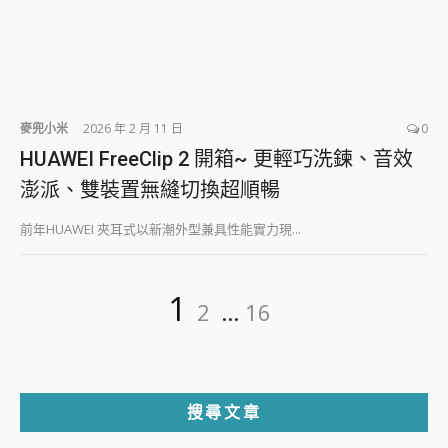
麥兜小米
2026 年 2 月 11 日
0
HUAWEI FreeClip 2 開箱~ 更輕巧洗鍊、音效
澎派、雙裝置無縫切換超順暢
前年HUAWEI 夾耳式以新潮外型兼具性能實力現...
文
Page
Page
Page
1
2
...
16
章
分
頁
搜尋文章