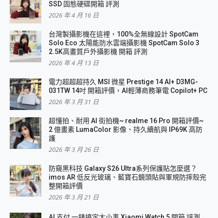
SSD 固態硬碟開箱 評測
2026 年 4 月 16 日
台灣製攝影機在這裡，100%全無線設計 SpotCam
Solo Eco 太陽能防水雲端攝影機 SpotCam Solo 3
2.5K高畫質戶外攝影機 開箱 評測
2026 年 4 月 13 日
電力超超超持久 MSI 微星 Prestige 14 AI+ D3MG-
031TW 14吋 開箱評價，AI輕薄商務筆電 Copilot+ PC
2026 年 3 月 31 日
超懂拍、耐用 AI 街拍機~ realme 16 Pro 開箱評價~
2 億畫素 LumaColor 影像、持久續航與 IP69K 高防
護
2026 年 3 月 26 日
防窺黑科技 Galaxy S26 Ultra系列保護貼怎麼選？
imos AR 低反光玻璃、藍寶石鏡頭貼與軍規防摔殼完
整開箱評價
2026 年 3 月 21 日
AI 支付 一錶搞定大小事 Xiaomi Watch 5 開箱 評測