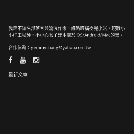
我是不知名部落客兼流浪作家，網路暱稱麥兜小米，現職小
小IT工程師，不小心寫了幾本關於iOS/Android/Mac的書。
合作信箱：
gemmychang@yahoo.com.tw
Facebook
YouTube
Instagram
粉
頻
絲
道
最新文章
團