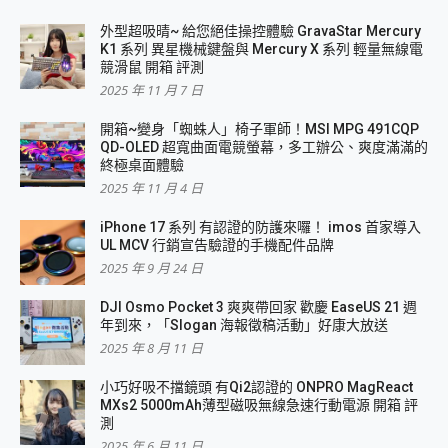
外型超吸晴~ 給您絕佳操控體驗 GravaStar Mercury
K1 系列 異星機械鍵盤與 Mercury X 系列 輕量無線電
競滑鼠 開箱 評測
2025 年 11 月 7 日
開箱~變身「蜘蛛人」椅子軍師！MSI MPG 491CQP
QD-OLED 超寬曲面電競螢幕，多工辦公、爽度滿滿的
終極桌面體驗
2025 年 11 月 4 日
iPhone 17 系列 有認證的防護來囉！ imos 首家導入
UL MCV 行銷宣告驗證的手機配件品牌
2025 年 9 月 24 日
DJI Osmo Pocket 3 爽爽帶回家 歡慶 EaseUS 21 週
年到來，「Slogan 海報徵稿活動」好康大放送
2025 年 8 月 11 日
小巧好吸不擋鏡頭 有Qi2認證的 ONPRO MagReact
MXs2 5000mAh薄型磁吸無線急速行動電源 開箱 評
測
2025 年 6 月 11 日