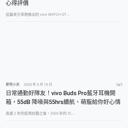
心得評價
2億 APO蔡司長焦神機降臨~ vivo X200 Pro、vivo X200 就是這麼好拍
EaseUS Vocal Remover 免費線上去聲器一鍵去除人聲 人聲 音樂分離 2024 消除人聲推薦
這篇來分享剛推出的 vivo WATCH GT ...
3 個超值 MHN 飛人工具分享~~ iToolab AnyGo 魔物獵人 Now飛人 ios教學 不出門也可以到處走
Locawhere AnyTo 寶可夢飛人 AnyTo 不出門也可以飛遍全世界
小體積 40000mAh 超大容量 一次充5個設備 充好充滿 CUKTECH 酷態科 300W 微型充電站 開箱 評測
97.3% 恢復率，資料救援就是這麼簡單 EaseUS Data Recovery Wizard Free 18.0.0 業界最好的資料救援軟體
磁碟系統大風吹 有了 磁碟管理程式 EaseUS Partition Master 就是這麼簡單
全新 SONY Xperia 1 VI 開箱! 相機實測! 長焦覆蓋更遠更清晰、2日長續航、頂尖影音娛樂效能~
Xiaomi 14 Ultra 開箱 評測~ 有深度的 Leica 影像旗艦手機! 加碼小旗艦 Xiaomi 14 開箱 評測
vivo TWS 3e 真無線藍牙耳機智慧降噪升級、音質明亮溫潤，並支援雙設備連接~
MSI Claw 掌機專屬配件包 來囉 完美保護 MSI Claw A1M-026TW 電競掌機
人像旗艦 vivo V30 系列 開箱 評測! 首搭蔡司光學鏡頭、攝影棚級柔光環、拍攝功能最好玩的美拍神機 vivo V30 Pro
多個願望一次滿足 超強散熱 微星 MSI Claw A1M-026TW 電競掌機 開箱 評測
麥兜小米
2026 年 6 月 16 日
0
一吸完美對位 擁有超強吸力與超好用的隱磁支架 O-ONE MAG 最會吸的行動電源 開箱 評測
日常通勤好隊友！vivo Buds Pro藍牙耳機開
OPPO 哈蘇 300mm 專業增距鏡實測：Find X9 Ultra 光學長焦隨手拍，紀錄生活就是這麼簡單
Motorola edge 70 pro 及 moto g37 power上市，登錄在送飛利浦氣炸鍋
箱，55dB 降噪與55hrs續航、萌寵給你好心情
近八千元的 Soundcore Liberty 5 Pro Max，有螢幕的耳機會是智商稅嗎?
ASUS Pad 全面應援 Me Time，加碼愛奇藝黃金雙周卡體驗，專案價最低 NT$0 起
長達 2 年的疫情抗戰之後，2026 年的 3C...