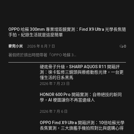
OPPO 哈蘇 300mm 專業增距鏡實測：Find X9 Ultra 光學長焦隨
手拍，紀錄生活就是這麼簡單
麥兜小米
2026 年 8 月 7 日
0
暑假終於擠出時間帶著「OPPO 哈蘇 3...
硬底骨子升級，SHARP AQUOS R11 開箱評
測：徠卡監修三鏡頭與療癒動態光律，一台更
懂生活的日系黑馬
2026 年 7 月 23 日
HONOR 600 Pro 開箱實測：自帶絕技的新同
學，AI 梗圖讓你不再當邊緣人
2026 年 7 月 6 日
OPPO Find X9 Ultra 開箱評測：10倍哈蘇光學
長焦實測，三大旗艦手機拍照對比與選購心得