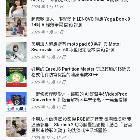
2026 年 3 月 13 日
超驚艷 讓人一眼就愛上 LENOVO 聯想 Yoga Book 9
14吋 AI輕薄筆電 開箱 評測
2026 年 1 月 30 日
美到讓人超想擁有 moto pad 60 系列 與 Moto |
Swarovski razr 60 冰藍限定版本 開箱 評測
2025 年 12 月 29 日
好用的 EaseUS Partition Master 讓您輕鬆的移除與
格式化有防寫保護的隨身碟或SD卡
2025 年 12 月 19 日
一鍵修復模糊影片、舊照的 AI 好幫手! VideoProc
Converter AI 新版全解析 × 年末優惠，一篇全看懂
2025 年 12 月 15 日
小朋友才做選擇 投影機 RGB藍牙音響 氛圍情境燈 我
通通都要！ Starfish 2 幻彩膠囊投影機｜結合「 智慧
投影 & 煥彩流動 」的沈浸式生活新體驗
2025 年 12 月 13 日