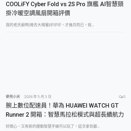
COOLiFY Cyber Fold vs 2S Pro 旗艦 AI智慧頸
掛冷暖空調風扇開箱評價
我的老天爺啊(捲舌大喊著)🤣🤣🤣，才幾月而已，就...
麥兜小米
2026 年 5 月 3 日
0
腕上數位配速員！華為 HUAWEI WATCH GT
Runner 2 開箱：智慧馬拉松模式與超長續航力
好開心，又有新的運動智慧手錶可以玩了，這次拿到最...