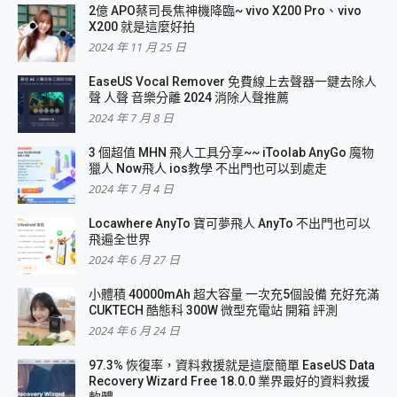
2億 APO蔡司長焦神機降臨~ vivo X200 Pro、vivo
X200 就是這麼好拍
2024 年 11 月 25 日
EaseUS Vocal Remover 免費線上去聲器一鍵去除人
聲 人聲 音樂分離 2024 消除人聲推薦
2024 年 7 月 8 日
3 個超值 MHN 飛人工具分享~~ iToolab AnyGo 魔物
獵人 Now飛人 ios教學 不出門也可以到處走
2024 年 7 月 4 日
Locawhere AnyTo 寶可夢飛人 AnyTo 不出門也可以
飛遍全世界
2024 年 6 月 27 日
小體積 40000mAh 超大容量 一次充5個設備 充好充滿
CUKTECH 酷態科 300W 微型充電站 開箱 評測
2024 年 6 月 24 日
97.3% 恢復率，資料救援就是這麼簡單 EaseUS Data
Recovery Wizard Free 18.0.0 業界最好的資料救援
軟體