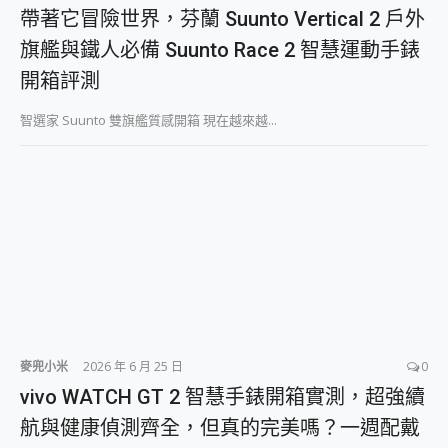
外型超吸晴~ 給您絕佳操控體驗 GravaStar Mercury K1 系列 異星機械鍵盤與 Mercury X 系列 輕量無線電競滑鼠 開箱 評測
帶著它冒險世界，芬蘭 Suunto Vertical 2 戶外
開箱~變身「蜘蛛人」椅子軍師！MSI MPG 491CQP QD-OLED 超寬曲面電競螢幕，多工辦公、爽度滿滿的終極桌面體驗
旗艦與鐵人必備 Suunto Race 2 智慧運動手錶
iPhone 17 系列 有認證的防護來囉！ imos 首家導入 UL MCV 行銷宣告驗證的手機配件品牌
DJI Osmo Pocket 3 爽爽帶回家 歡慶 EaseUS 21 週年到來，「Slogan 海報徵稿活動」好康大放送
開箱評測
小巧好吸不擋鏡頭 有Qi2認證的 ONPRO MagReact MXs2 5000mAh薄型磁吸無線急速行動電源 開箱 評測
會走動的冷暖氣 SONY REON POCKET PRO 穿戴式智慧冷暖調溫裝置 開箱 評測
智選家 Suunto 雙旗艦質感開箱 現在越來越...
寶可夢飛人外掛iToolab AnyGo全新升級，GO Fest 五折優惠嗨翻天！支援 iOS/Android！
百倍變焦實測~ vivo X200 Pro 與 S25 Ultra 誰能滿足全場景拍攝需求？
超好用的 PLAUD NotePin AI 智慧錄音膠囊~ 您的AI 秘書已上線 每月免費送你 300分鐘轉寫
COMPUTEX 2025 來囉！AGI亞奇雷 AI・Gaming・創作儲存方案登場，趕快來AGI亞奇雷挑戰任務抽 PS5！
自帶線的 有線無線都能充 ONPRO MagReact M5 10000mAh 5合1 磁吸無線急速行動電源 開箱 評測
飛利浦 JS7310 ⚡【電急便｜行動儲能救車電源】 可靠的旅行夥伴！帶給您優異的安全性與強大供電效能
是螢幕也是電視! 一機超多用途「MSI微星 Modern MD272UPSW 27型」 4K IPS 輕薄商用智慧聯網螢幕 開箱 評測
您的專屬AI 助手 Yoga Slim 7 Aura Edition 觸控AI筆電 開箱 評測
realme 14 Pro 超硬軍規、冰感變色實測，realme 14 5G 遊戲戰鬥值爆表，效能x娛樂全都要！
iPhone、Apple Watch、AirPods耳機 三個設備充電一起搞定 ONPRO MagReact™ M3 3 in 1可攜摺疊無線充電器 開箱 評測
動靜皆宜「HUAWEI FreeArc」開放式耳掛耳機，無感配戴! 超穩超服貼，音質、通話也很優質
麥兜小米
2026 年 6 月 25 日
0
好玩好拍 vivo V50 ~ 口袋裡的 Zeiss 潮流攝影棚!
vivo WATCH GT 2 智慧手錶開箱實測，超強續
25種洗烘模式一機搞定! Roborock 衣莉莎白 H1 Neo分子篩洗脫烘 AI 滾筒洗衣機
給 MSI Claw 系列電競掌機 最完美的家 MSI Nest Docking Station 掌機專屬擴充底座 開箱 評測
航與健康偵測齊全，但真的完美嗎？一週配戴
B&O 精品級音響! Home+ 中嘉寬頻 SoundBox 劇院串流盒 開箱 評測