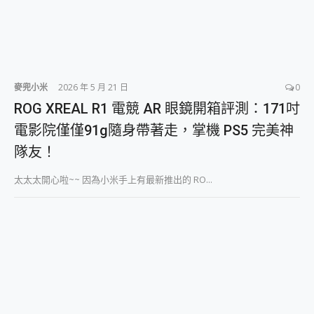
麥兜小米
2026 年 5 月 21 日
0
ROG XREAL R1 電競 AR 眼鏡開箱評測：171吋
電影院僅僅91g隨身帶著走，掌機 PS5 完美神
隊友！
太太太開心啦~~ 因為小米手上有最新推出的 RO...