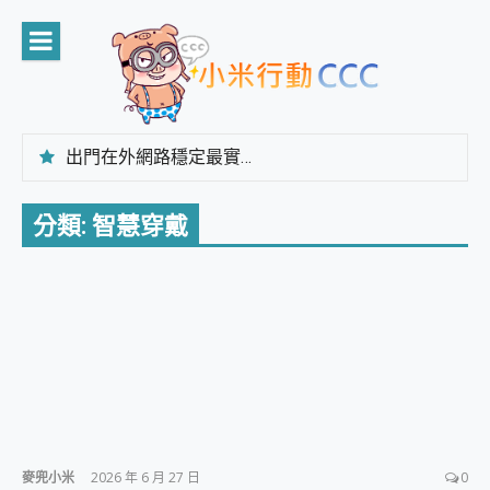
Skip
to
content
出門在外網路穩定最實在 「台灣大哥大」榮獲 4G/5G 在線率全球 NO.3 全台第一與全台六冠王實測心得，走到哪順到哪！
「AUSNAT R1 錄音卡」開箱評測~ 終結會議紀錄地獄，自動生成摘要報告，200+語言翻譯，旅遊最強搭檔。
CP 值天花板~ Bongcom BS5 足球君開箱~ 短焦投影機 3千元就能擁有！ 折扣碼在這～
分類:
智慧穿戴
專為 PC上的 XBOX和掌機設計的 FireCuda X1070 SSD 固態硬碟開箱 評測
台灣製攝影機在這裡，100%全無線設計 SpotCam Solo Eco 太陽能防水雲端攝影機 SpotCam Solo 3 2.5K高畫質戶外攝影機 開箱 評測
電力超超超持久 MSI 微星 Prestige 14 AI+ D3MG-031TW 14吋 開箱評價，AI輕薄商務筆電 Copilot+ PC
超懂拍、耐用 AI 街拍機~ realme 16 Pro 開箱評價~ 2 億畫素 LumaColor 影像、持久續航與 IP69K 高防護
防窺黑科技 Galaxy S26 Ultra系列保護貼怎麼選？imos AR 低反光玻璃、藍寶石鏡頭貼與軍規防摔殼完整開箱評價
AI 支付 一錶搞定大小事 Xiaomi Watch 5 開箱 評測
超驚艷 讓人一眼就愛上 LENOVO 聯想 Yoga Book 9 14吋 AI輕薄筆電 開箱 評測
美到讓人超想擁有 moto pad 60 系列 與 Moto | Swarovski razr 60 冰藍限定版本 開箱 評測
好用的 EaseUS Partition Master 讓您輕鬆的移除與格式化有防寫保護的隨身碟或SD卡
一鍵修復模糊影片、舊照的 AI 好幫手! VideoProc Converter AI 新版全解析 × 年末優惠，一篇全看懂
小朋友才做選擇 投影機 RGB藍牙音響 氛圍情境燈 我通通都要！ Starfish 2 幻彩膠囊投影機｜結合「 智慧投影 & 煥彩流動 」的沈浸式生活新體驗
麥兜小米
2026 年 6 月 27 日
0