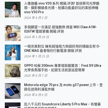
人像旗艦 vivo V30 系列 開箱 評測! 首搭蔡司光學鏡
頭、攝影棚級柔光環、拍攝功能最好玩的美拍神機
vivo V30 Pro
2024 年 4 月 2 日
多個願望一次滿足 超強散熱 微星 MSI Claw A1M-
026TW 電競掌機 開箱 評測
2024 年 3 月 29 日
一吸完美對位 擁有超強吸力與超好用的隱磁支架 O-
ONE MAG 最會吸的行動電源 開箱 評測
2024 年 1 月 25 日
OPPO 哈蘇 300mm 專業增距鏡實測：Find X9 Ultra
光學長焦隨手拍，紀錄生活就是這麼簡單
2026 年 8 月 7 日
Motorola edge 70 pro 及 moto g37 power上市，登
錄在送飛利浦氣炸鍋
2026 年 8 月 6 日
近八千元的 Soundcore Liberty 5 Pro Max，有螢幕