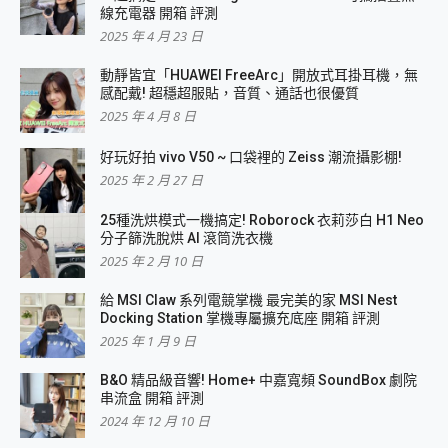
線充電器 開箱 評測
2025 年 4 月 23 日
動靜皆宜「HUAWEI FreeArc」開放式耳掛耳機，無
感配戴! 超穩超服貼，音質、通話也很優質
2025 年 4 月 8 日
好玩好拍 vivo V50 ~ 口袋裡的 Zeiss 潮流攝影棚!
2025 年 2 月 27 日
25種洗烘模式一機搞定! Roborock 衣莉莎白 H1 Neo
分子篩洗脫烘 AI 滾筒洗衣機
2025 年 2 月 10 日
給 MSI Claw 系列電競掌機 最完美的家 MSI Nest
Docking Station 掌機專屬擴充底座 開箱 評測
2025 年 1 月 9 日
B&O 精品級音響! Home+ 中嘉寬頻 SoundBox 劇院
串流盒 開箱 評測
2024 年 12 月 10 日