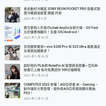
會走動的冷暖氣 SONY REON POCKET PRO 穿戴式智
慧冷暖調溫裝置 開箱 評測
2025 年 6 月 6 日
寶可夢飛人外掛iToolab AnyGo全新升級，GO Fest
五折優惠嗨翻天！支援 iOS/Android！
2025 年 5 月 30 日
百倍變焦實測~ vivo X200 Pro 與 S25 Ultra 誰能滿足
全場景拍攝需求？
2025 年 5 月 28 日
超好用的 PLAUD NotePin AI 智慧錄音膠囊~ 您的AI
秘書已上線 每月免費送你 300分鐘轉寫
2025 年 5 月 26 日
COMPUTEX 2025 來囉！AGI亞奇雷 AI・Gaming・
創作儲存方案登場，趕快來AGI亞奇雷挑戰任務抽
PS5！
2025 年 5 月 21 日