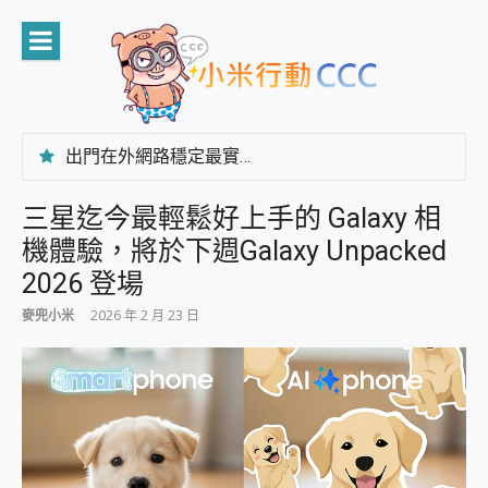
Skip
to
content
出門在外網路穩定最實在 「台灣大哥大」榮獲 4G/5G 在線率全球 NO.3 全台第一與全台六冠王實測心得，走到哪順到哪！
「AUSNAT R1 錄音卡」開箱評測~ 終結會議紀錄地獄，自動生成摘要報告，200+語言翻譯，旅遊最強搭檔。
CP 值天花板~ Bongcom BS5 足球君開箱~ 短焦投影機 3千元就能擁有！ 折扣碼在這～
三星迄今最輕鬆好上手的 Galaxy 相
專為 PC上的 XBOX和掌機設計的 FireCuda X1070 SSD 固態硬碟開箱 評測
機體驗，將於下週Galaxy Unpacked
台灣製攝影機在這裡，100%全無線設計 SpotCam Solo Eco 太陽能防水雲端攝影機 SpotCam Solo 3 2.5K高畫質戶外攝影機 開箱 評測
電力超超超持久 MSI 微星 Prestige 14 AI+ D3MG-031TW 14吋 開箱評價，AI輕薄商務筆電 Copilot+ PC
2026 登場
超懂拍、耐用 AI 街拍機~ realme 16 Pro 開箱評價~ 2 億畫素 LumaColor 影像、持久續航與 IP69K 高防護
麥兜小米
2026 年 2 月 23 日
防窺黑科技 Galaxy S26 Ultra系列保護貼怎麼選？imos AR 低反光玻璃、藍寶石鏡頭貼與軍規防摔殼完整開箱評價
AI 支付 一錶搞定大小事 Xiaomi Watch 5 開箱 評測
超驚艷 讓人一眼就愛上 LENOVO 聯想 Yoga Book 9 14吋 AI輕薄筆電 開箱 評測
美到讓人超想擁有 moto pad 60 系列 與 Moto | Swarovski razr 60 冰藍限定版本 開箱 評測
好用的 EaseUS Partition Master 讓您輕鬆的移除與格式化有防寫保護的隨身碟或SD卡
一鍵修復模糊影片、舊照的 AI 好幫手! VideoProc Converter AI 新版全解析 × 年末優惠，一篇全看懂
小朋友才做選擇 投影機 RGB藍牙音響 氛圍情境燈 我通通都要！ Starfish 2 幻彩膠囊投影機｜結合「 智慧投影 & 煥彩流動 」的沈浸式生活新體驗