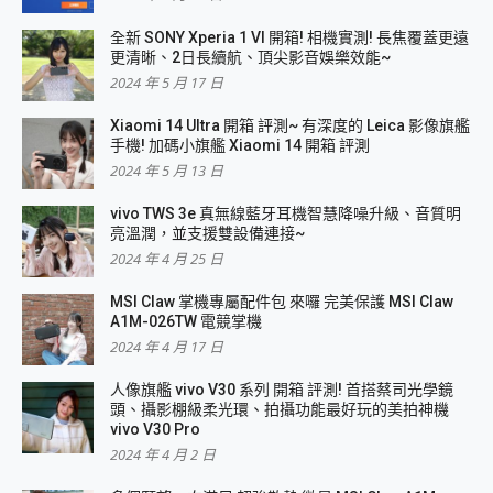
全新 SONY Xperia 1 VI 開箱! 相機實測! 長焦覆蓋更遠
更清晰、2日長續航、頂尖影音娛樂效能~
2024 年 5 月 17 日
Xiaomi 14 Ultra 開箱 評測~ 有深度的 Leica 影像旗艦
手機! 加碼小旗艦 Xiaomi 14 開箱 評測
2024 年 5 月 13 日
vivo TWS 3e 真無線藍牙耳機智慧降噪升級、音質明
亮溫潤，並支援雙設備連接~
2024 年 4 月 25 日
MSI Claw 掌機專屬配件包 來囉 完美保護 MSI Claw
A1M-026TW 電競掌機
2024 年 4 月 17 日
人像旗艦 vivo V30 系列 開箱 評測! 首搭蔡司光學鏡
頭、攝影棚級柔光環、拍攝功能最好玩的美拍神機
vivo V30 Pro
2024 年 4 月 2 日