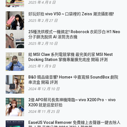
2025 年 4 月 8 日
好玩好拍 vivo V50 ~ 口袋裡的 Zeiss 潮流攝影棚!
2025 年 2 月 27 日
25種洗烘模式一機搞定! Roborock 衣莉莎白 H1 Neo
分子篩洗脫烘 AI 滾筒洗衣機
2025 年 2 月 10 日
給 MSI Claw 系列電競掌機 最完美的家 MSI Nest
Docking Station 掌機專屬擴充底座 開箱 評測
2025 年 1 月 9 日
B&O 精品級音響! Home+ 中嘉寬頻 SoundBox 劇院
串流盒 開箱 評測
2024 年 12 月 10 日
2億 APO蔡司長焦神機降臨~ vivo X200 Pro、vivo
X200 就是這麼好拍
2024 年 11 月 25 日
EaseUS Vocal Remover 免費線上去聲器一鍵去除人