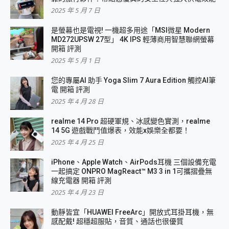
2025 年 5 月 7 日
是螢幕也是電視! 一機超多用途「MSI微星 Modern
MD272UPSW 27型」 4K IPS 輕薄商用智慧聯網螢幕
開箱 評測
2025 年 5 月 1 日
您的專屬AI 助手 Yoga Slim 7 Aura Edition 觸控AI筆
電 開箱 評測
2025 年 4 月 28 日
realme 14 Pro 超硬軍規、冰感變色實測，realme
14 5G 遊戲戰鬥值爆表，效能x娛樂全都要！
2025 年 4 月 25 日
iPhone、Apple Watch、AirPods耳機 三個設備充電
一起搞定 ONPRO MagReact™ M3 3 in 1可攜摺疊無
線充電器 開箱 評測
2025 年 4 月 23 日
動靜皆宜「HUAWEI FreeArc」開放式耳掛耳機，無
感配戴! 超穩超服貼，音質、通話也很優質