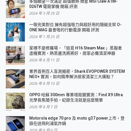
多個願望一次滿足 超強散熱 微星 MSI Claw A1M-
026TW 電競掌機 開箱 評測
2024 年 3 月 29 日
一吸完美對位 擁有超強吸力與超好用的隱磁支架 O-
ONE MAG 最會吸的行動電源 開箱 評測
2024 年 1 月 25 日
家裡不是修羅場，「追覓 H16 Steam Max 」蒸服者
虐機實測，熱蒸邊洗將將好，居家必備清潔神器
2026 年 8 月 11 日
業界首例百人盲測揭密，Shark EVOPOWER SYSTEM
NEO+ 實測，如何精準解決居家清潔三大痛點？
2026 年 8 月 10 日
OPPO 哈蘇 300mm 專業增距鏡實測：Find X9 Ultra
光學長焦隨手拍，紀錄生活就是這麼簡單
2026 年 8 月 7 日
Motorola edge 70 pro 及 moto g37 power上市，登
錄在送飛利浦氣炸鍋
2026 年 8 月 6 日