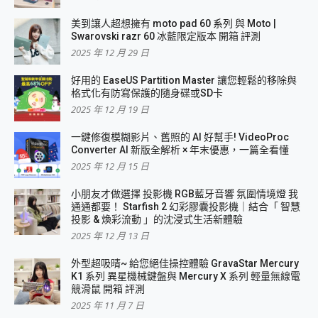
美到讓人超想擁有 moto pad 60 系列 與 Moto |
Swarovski razr 60 冰藍限定版本 開箱 評測
2025 年 12 月 29 日
好用的 EaseUS Partition Master 讓您輕鬆的移除與
格式化有防寫保護的隨身碟或SD卡
2025 年 12 月 19 日
一鍵修復模糊影片、舊照的 AI 好幫手! VideoProc
Converter AI 新版全解析 × 年末優惠，一篇全看懂
2025 年 12 月 15 日
小朋友才做選擇 投影機 RGB藍牙音響 氛圍情境燈 我
通通都要！ Starfish 2 幻彩膠囊投影機｜結合「 智慧
投影 & 煥彩流動 」的沈浸式生活新體驗
2025 年 12 月 13 日
外型超吸晴~ 給您絕佳操控體驗 GravaStar Mercury
K1 系列 異星機械鍵盤與 Mercury X 系列 輕量無線電
競滑鼠 開箱 評測
2025 年 11 月 7 日