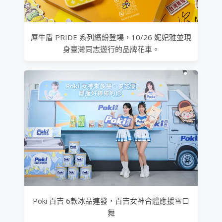
犀牛盾 PRIDE 系列繽紛登場，10/26 妮妃雅並現
身臺灣同志遊行的品牌花車。
Poki 百吉 6款冰品連發，百吉女神合體應援雪口
舞