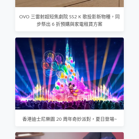
OVO 三雷射超短焦劇院 SS2 K 歌投影新物種，同
步祭出 6 折預購與家電租賃方案
香港迪士尼樂園 20 周年奇妙派對，夏日登場~