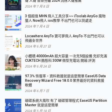
聲 人聲 音樂分離 2024 消除人聲推薦
2024 年 7 月 8 日
3 個超值 MHN 飛人工具分享~~ iToolab AnyGo 魔物
獵人 Now飛人 ios教學 不出門也可以到處走
2024 年 7 月 4 日
Locawhere AnyTo 寶可夢飛人 AnyTo 不出門也可以
飛遍全世界
2024 年 6 月 27 日
小體積 40000mAh 超大容量 一次充5個設備 充好充滿
CUKTECH 酷態科 300W 微型充電站 開箱 評測
2024 年 6 月 24 日
97.3% 恢復率，資料救援就是這麼簡單 EaseUS Data
Recovery Wizard Free 18.0.0 業界最好的資料救援
軟體
2024 年 6 月 7 日
磁碟系統大風吹 有了 磁碟管理程式 EaseUS Partition
Master 就是這麼簡單
2024 年 5 月 18 日