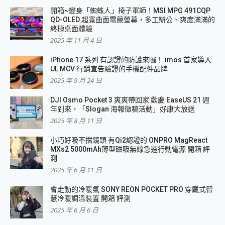
開箱~變身「蜘蛛人」椅子軍師！MSI MPG 491CQP
QD-OLED 超寬曲面電競螢幕，多工辦公、爽度滿滿的
終極桌面體驗
2025 年 11 月 4 日
iPhone 17 系列 有認證的防護來囉！ imos 首家導入
UL MCV 行銷宣告驗證的手機配件品牌
2025 年 9 月 24 日
DJI Osmo Pocket 3 爽爽帶回家 歡慶 EaseUS 21 週
年到來，「Slogan 海報徵稿活動」好康大放送
2025 年 8 月 11 日
小巧好吸不擋鏡頭 有Qi2認證的 ONPRO MagReact
MXs2 5000mAh薄型磁吸無線急速行動電源 開箱 評
測
2025 年 6 月 11 日
會走動的冷暖氣 SONY REON POCKET PRO 穿戴式智
慧冷暖調溫裝置 開箱 評測
2025 年 6 月 6 日