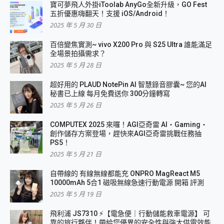
寶可夢飛人外掛iToolab AnyGo全新升級，GO Fest
五折優惠嗨翻天！支援 iOS/Android！
2025 年 5 月 30 日
百倍變焦實測~ vivo X200 Pro 與 S25 Ultra 誰能滿足
全場景拍攝需求？
2025 年 5 月 28 日
超好用的 PLAUD NotePin AI 智慧錄音膠囊~ 您的AI
秘書已上線 每月免費送你 300分鐘轉寫
2025 年 5 月 26 日
COMPUTEX 2025 來囉！AGI亞奇雷 AI・Gaming・
創作儲存方案登場，趕快來AGI亞奇雷挑戰任務抽
PS5！
2025 年 5 月 21 日
自帶線的 有線無線都能充 ONPRO MagReact M5
10000mAh 5合1 磁吸無線急速行動電源 開箱 評測
2025 年 5 月 19 日
飛利浦 JS7310 ⚡【電急便｜行動儲能救車電源】 可
靠的旅行夥伴！帶給您優異的安全性與強大供電效能