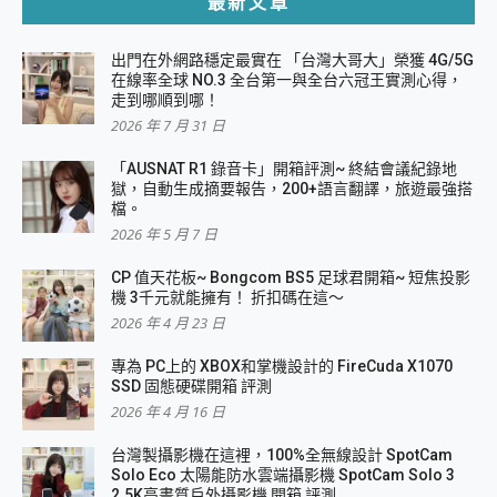
最新文章
出門在外網路穩定最實在 「台灣大哥大」榮獲 4G/5G
在線率全球 NO.3 全台第一與全台六冠王實測心得，
走到哪順到哪！
2026 年 7 月 31 日
「AUSNAT R1 錄音卡」開箱評測~ 終結會議紀錄地
獄，自動生成摘要報告，200+語言翻譯，旅遊最強搭
檔。
2026 年 5 月 7 日
CP 值天花板~ Bongcom BS5 足球君開箱~ 短焦投影
機 3千元就能擁有！ 折扣碼在這～
2026 年 4 月 23 日
專為 PC上的 XBOX和掌機設計的 FireCuda X1070
SSD 固態硬碟開箱 評測
2026 年 4 月 16 日
台灣製攝影機在這裡，100%全無線設計 SpotCam
Solo Eco 太陽能防水雲端攝影機 SpotCam Solo 3
2.5K高畫質戶外攝影機 開箱 評測