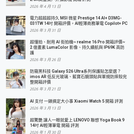
2026 年 4 月 13 日
電力超超超持久 MSI 微星 Prestige 14 AI+ D3MG-
031TW 14吋 開箱評價，AI輕薄商務筆電 Copilot+ PC
2026 年 3 月 31 日
超懂拍、耐用 AI 街拍機~ realme 16 Pro 開箱評價~
2 億畫素 LumaColor 影像、持久續航與 IP69K 高防
護
2026 年 3 月 26 日
防窺黑科技 Galaxy S26 Ultra系列保護貼怎麼選？
imos AR 低反光玻璃、藍寶石鏡頭貼與軍規防摔殼完
整開箱評價
2026 年 3 月 21 日
AI 支付 一錶搞定大小事 Xiaomi Watch 5 開箱 評測
2026 年 3 月 13 日
超驚艷 讓人一眼就愛上 LENOVO 聯想 Yoga Book 9
14吋 AI輕薄筆電 開箱 評測
2026 年 1 月 30 日