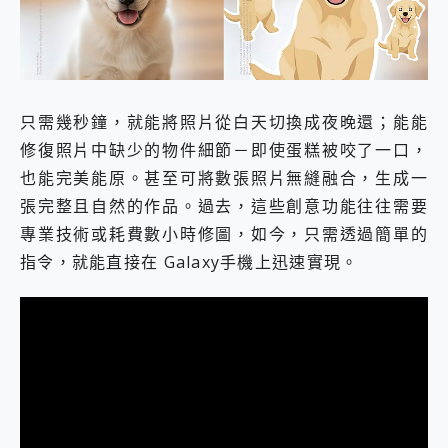
外型超吸晴~ 給您絕佳操控體驗 GravaStar Mercury K1 系列 異星機械鍵盤與 Mercury X 系列 輕量無線電競滑鼠 開箱 評測
開箱~變身「蜘蛛人」椅子軍師！MSI MPG 491CQP QD-OLED 超寬曲面電競螢幕，多工辦公、爽度滿滿的終極桌面體驗
iPhone 17 系列 有認證的防護來囉！ imos 首家導入 UL MCV 行銷宣告驗證的手機配件品牌
DJI Osmo Pocket 3 爽爽帶回家 歡慶 EaseUS 21 週年到來，「Slogan 海報徵稿活動」好康大放送
小巧好吸不擋鏡頭 有Qi2認證的 ONPRO MagReact MXs2 5000mAh薄型磁吸無線急速行動電源 開箱 評測
會走動的冷暖氣 SONY REON POCKET PRO 穿戴式智慧冷暖調溫裝置 開箱 評測
只需幾秒鐘，就能將照片從白天切換成夜晚還；能能
寶可夢飛人外掛iToolab AnyGo全新升級，GO Fest 五折優惠嗨翻天！支援 iOS/Android！
修復照片中缺少的物件細節－即使蛋糕被咬了一口，
百倍變焦實測~ vivo X200 Pro 與 S25 Ultra 誰能滿足全場景拍攝需求？
也能完美能原。甚至可將數張照片無縫融合，生成一
超好用的 PLAUD NotePin AI 智慧錄音膠囊~ 您的AI 秘書已上線 每月免費送你 300分鐘轉寫
COMPUTEX 2025 來囉！AGI亞奇雷 AI・Gaming・創作儲存方案登場，趕快來AGI亞奇雷挑戰任務抽 PS5！
張完整且自然的作品。過去，這些創意功能往往需要
自帶線的 有線無線都能充 ONPRO MagReact M5 10000mAh 5合1 磁吸無線急速行動電源 開箱 評測
專業技術或耗費數小時修圖，如今，只需透過簡單的
飛利浦 JS7310 ⚡【電急便｜行動儲能救車電源】 可靠的旅行夥伴！帶給您優異的安全性與強大供電效能
指令，就能直接在 Galaxy手機上迅速實現。
是螢幕也是電視! 一機超多用途「MSI微星 Modern MD272UPSW 27型」 4K IPS 輕薄商用智慧聯網螢幕 開箱 評測
您的專屬AI 助手 Yoga Slim 7 Aura Edition 觸控AI筆電 開箱 評測
realme 14 Pro 超硬軍規、冰感變色實測，realme 14 5G 遊戲戰鬥值爆表，效能x娛樂全都要！
iPhone、Apple Watch、AirPods耳機 三個設備充電一起搞定 ONPRO MagReact™ M3 3 in 1可攜摺疊無線充電器 開箱 評測
動靜皆宜「HUAWEI FreeArc」開放式耳掛耳機，無感配戴! 超穩超服貼，音質、通話也很優質
好玩好拍 vivo V50 ~ 口袋裡的 Zeiss 潮流攝影棚!
25種洗烘模式一機搞定! Roborock 衣莉莎白 H1 Neo分子篩洗脫烘 AI 滾筒洗衣機
給 MSI Claw 系列電競掌機 最完美的家 MSI Nest Docking Station 掌機專屬擴充底座 開箱 評測
B&O 精品級音響! Home+ 中嘉寬頻 SoundBox 劇院串流盒 開箱 評測