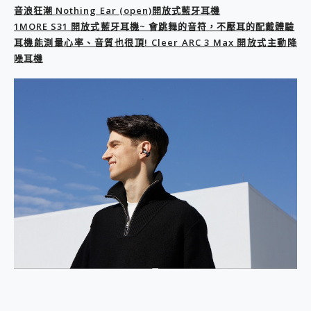
音浪狂潮 Nothing Ear (open)開放式藍牙耳機
2億 APO蔡司長焦神機降臨~ vivo X200 Pro、vivo X200 就是這麼好拍
1MORE S31 開放式藍牙耳機~ 會跳舞的音符，不壓耳的配戴體驗
EaseUS Vocal Remover 免費線上去聲器一鍵去除人聲 人聲 音樂分離 2024 消除人聲推薦
3 個超值 MHN 飛人工具分享~~ iToolab AnyGo 魔物獵人 Now飛人 ios教學 不出門也可以到處走
耳機能測量心率、音質也很頂! Cleer ARC 3 Max 開放式主動降
Locawhere AnyTo 寶可夢飛人 AnyTo 不出門也可以飛遍全世界
噪耳機
小體積 40000mAh 超大容量 一次充5個設備 充好充滿 CUKTECH 酷態科 300W 微型充電站 開箱 評測
97.3% 恢復率，資料救援就是這麼簡單 EaseUS Data Recovery Wizard Free 18.0.0 業界最好的資料救援軟體
磁碟系統大風吹 有了 磁碟管理程式 EaseUS Partition Master 就是這麼簡單
全新 SONY Xperia 1 VI 開箱! 相機實測! 長焦覆蓋更遠更清晰、2日長續航、頂尖影音娛樂效能~
Xiaomi 14 Ultra 開箱 評測~ 有深度的 Leica 影像旗艦手機! 加碼小旗艦 Xiaomi 14 開箱 評測
vivo TWS 3e 真無線藍牙耳機智慧降噪升級、音質明亮溫潤，並支援雙設備連接~
MSI Claw 掌機專屬配件包 來囉 完美保護 MSI Claw A1M-026TW 電競掌機
人像旗艦 vivo V30 系列 開箱 評測! 首搭蔡司光學鏡頭、攝影棚級柔光環、拍攝功能最好玩的美拍神機 vivo V30 Pro
多個願望一次滿足 超強散熱 微星 MSI Claw A1M-026TW 電競掌機 開箱 評測
一吸完美對位 擁有超強吸力與超好用的隱磁支架 O-ONE MAG 最會吸的行動電源 開箱 評測
OPPO 哈蘇 300mm 專業增距鏡實測：Find X9 Ultra 光學長焦隨手拍，紀錄生活就是這麼簡單
Motorola edge 70 pro 及 moto g37 power上市，登錄在送飛利浦氣炸鍋
近八千元的 Soundcore Liberty 5 Pro Max，有螢幕的耳機會是智商稅嗎?
ASUS Pad 全面應援 Me Time，加碼愛奇藝黃金雙周卡體驗，專案價最低 NT$0 起