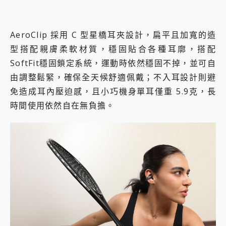
AeroClip 採用 C 型星橋耳夾設計，扁平且加寬的造
型搭配親膚柔軟材質，穩固貼合各種耳廓，搭配
SoftFit穩固鎖定系統，運動時依然穩固不掉，並可自
由調整鬆緊，確保全天候舒適佩戴；不入耳設計則避
免造成耳內壓迫感，且小巧機身單耳僅重 5.9克，長
時間使用依然自在無負擔。