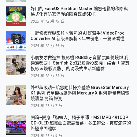
好用的 EaseUS Partition Master 讓您輕鬆的移除與
格式化有防寫保護的隨身碟或SD卡
2025 年 12 月 19 日
一鍵修復模糊影片、舊照的 AI 好幫手! VideoProc
Converter AI 新版全解析 × 年末優惠，一篇全看懂
2025 年 12 月 15 日
小朋友才做選擇 投影機 RGB藍牙音響 氛圍情境燈 我
通通都要！ Starfish 2 幻彩膠囊投影機｜結合「 智慧
投影 & 煥彩流動 」的沈浸式生活新體驗
2025 年 12 月 13 日
外型超吸晴~ 給您絕佳操控體驗 GravaStar Mercury
K1 系列 異星機械鍵盤與 Mercury X 系列 輕量無線電
競滑鼠 開箱 評測
2025 年 11 月 7 日
開箱~變身「蜘蛛人」椅子軍師！MSI MPG 491CQP
QD-OLED 超寬曲面電競螢幕，多工辦公、爽度滿滿的
終極桌面體驗
2025 年 11 月 4 日