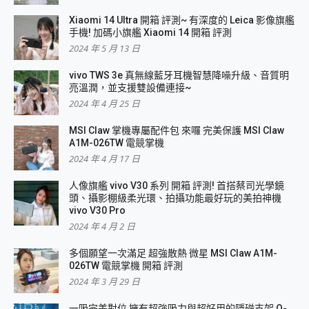
Xiaomi 14 Ultra 開箱 評測~ 有深度的 Leica 影像旗艦
手機! 加碼小旗艦 Xiaomi 14 開箱 評測
2024 年 5 月 13 日
vivo TWS 3e 真無線藍牙耳機智慧降噪升級、音質明
亮溫潤，並支援雙設備連接~
2024 年 4 月 25 日
MSI Claw 掌機專屬配件包 來囉 完美保護 MSI Claw
A1M-026TW 電競掌機
2024 年 4 月 17 日
人像旗艦 vivo V30 系列 開箱 評測! 首搭蔡司光學鏡
頭、攝影棚級柔光環、拍攝功能最好玩的美拍神機
vivo V30 Pro
2024 年 4 月 2 日
多個願望一次滿足 超強散熱 微星 MSI Claw A1M-
026TW 電競掌機 開箱 評測
2024 年 3 月 29 日
一吸完美對位 擁有超強吸力與超好用的隱磁支架 O-