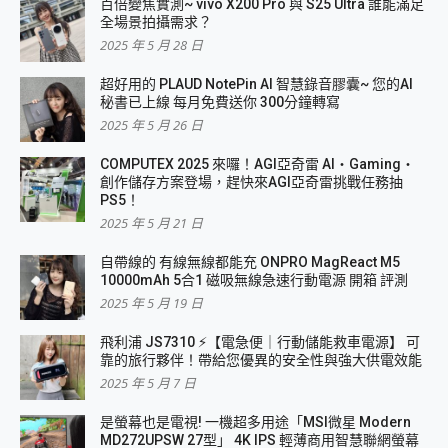
百倍變焦實測~ vivo X200 Pro 與 S25 Ultra 誰能滿足
全場景拍攝需求？
2025 年 5 月 28 日
超好用的 PLAUD NotePin AI 智慧錄音膠囊~ 您的AI
秘書已上線 每月免費送你 300分鐘轉寫
2025 年 5 月 26 日
COMPUTEX 2025 來囉！AGI亞奇雷 AI・Gaming・
創作儲存方案登場，趕快來AGI亞奇雷挑戰任務抽
PS5！
2025 年 5 月 21 日
自帶線的 有線無線都能充 ONPRO MagReact M5
10000mAh 5合1 磁吸無線急速行動電源 開箱 評測
2025 年 5 月 19 日
飛利浦 JS7310 ⚡【電急便｜行動儲能救車電源】 可
靠的旅行夥伴！帶給您優異的安全性與強大供電效能
2025 年 5 月 7 日
是螢幕也是電視! 一機超多用途「MSI微星 Modern
MD272UPSW 27型」 4K IPS 輕薄商用智慧聯網螢幕