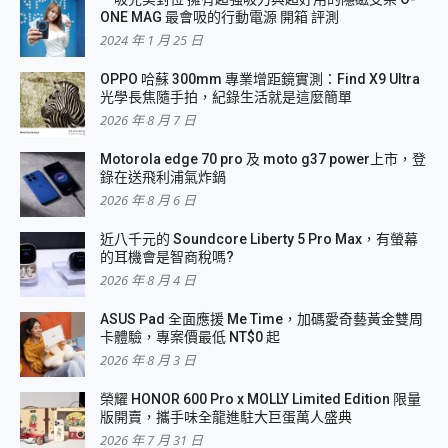
ONE MAG 最會吸的行動電源 開箱 評測
2024 年 1 月 25 日
OPPO 哈蘇 300mm 專業增距鏡實測：Find X9 Ultra
光學長焦隨手拍，紀錄生活就是這麼簡單
2026 年 8 月 7 日
Motorola edge 70 pro 及 moto g37 power上市，登
錄在送飛利浦氣炸鍋
2026 年 8 月 6 日
近八千元的 Soundcore Liberty 5 Pro Max，有螢幕
的耳機會是智商稅嗎?
2026 年 8 月 4 日
ASUS Pad 全面應援 Me Time，加碼愛奇藝黃金雙周
卡體驗，專案價最低 NT$0 起
2026 年 8 月 3 日
榮耀 HONOR 600 Pro x MOLLY Limited Edition 限量
版開賣，攜手味全龍進駐大巨蛋萬人盛典
2026 年 7 月 31 日