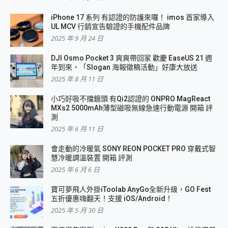
iPhone 17 系列 有認證的防護來囉！ imos 首家導入
UL MCV 行銷宣告驗證的手機配件品牌
2025 年 9 月 24 日
DJI Osmo Pocket 3 爽爽帶回家 歡慶 EaseUS 21 週
年到來，「Slogan 海報徵稿活動」好康大放送
2025 年 8 月 11 日
小巧好吸不擋鏡頭 有Qi2認證的 ONPRO MagReact
MXs2 5000mAh薄型磁吸無線急速行動電源 開箱 評
測
2025 年 6 月 11 日
會走動的冷暖氣 SONY REON POCKET PRO 穿戴式智
慧冷暖調溫裝置 開箱 評測
2025 年 6 月 6 日
寶可夢飛人外掛iToolab AnyGo全新升級，GO Fest
五折優惠嗨翻天！支援 iOS/Android！
2025 年 5 月 30 日