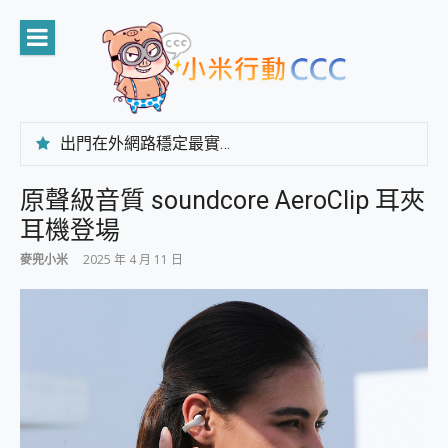
Skip
to
content
出門在外網路穩定最實在 「台灣大哥大」榮獲 4G/5G 在線率全球 NO.3 全台第一與全台六冠王實測心得，走到哪順到哪！
「AUSNAT R1 錄音卡」開箱評測~ 終結會議紀錄地獄，自動生成摘要報告，200+語言翻譯，旅遊最強搭檔。
CP 值天花板~ Bongcom BS5 足球君開箱~ 短焦投影機 3千元就能擁有！ 折扣碼在這～
原聲級音質 soundcore AeroClip 耳夾
專為 PC上的 XBOX和掌機設計的 FireCuda X1070 SSD 固態硬碟開箱 評測
耳機登場
台灣製攝影機在這裡，100%全無線設計 SpotCam Solo Eco 太陽能防水雲端攝影機 SpotCam Solo 3 2.5K高畫質戶外攝影機 開箱 評測
電力超超超持久 MSI 微星 Prestige 14 AI+ D3MG-031TW 14吋 開箱評價，AI輕薄商務筆電 Copilot+ PC
麥兜小米
2025 年 4 月 11 日
超懂拍、耐用 AI 街拍機~ realme 16 Pro 開箱評價~ 2 億畫素 LumaColor 影像、持久續航與 IP69K 高防護
防窺黑科技 Galaxy S26 Ultra系列保護貼怎麼選？imos AR 低反光玻璃、藍寶石鏡頭貼與軍規防摔殼完整開箱評價
AI 支付 一錶搞定大小事 Xiaomi Watch 5 開箱 評測
超驚艷 讓人一眼就愛上 LENOVO 聯想 Yoga Book 9 14吋 AI輕薄筆電 開箱 評測
美到讓人超想擁有 moto pad 60 系列 與 Moto | Swarovski razr 60 冰藍限定版本 開箱 評測
好用的 EaseUS Partition Master 讓您輕鬆的移除與格式化有防寫保護的隨身碟或SD卡
一鍵修復模糊影片、舊照的 AI 好幫手! VideoProc Converter AI 新版全解析 × 年末優惠，一篇全看懂
小朋友才做選擇 投影機 RGB藍牙音響 氛圍情境燈 我通通都要！ Starfish 2 幻彩膠囊投影機｜結合「 智慧投影 & 煥彩流動 」的沈浸式生活新體驗