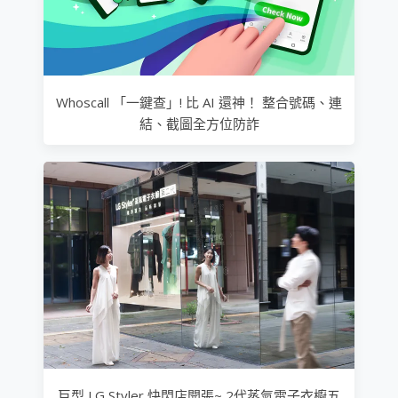
Whoscall 「一鍵查」! 比 AI 還神！ 整合號碼、連
結、截圖全方位防詐
巨型 LG Styler 快閃店開張~ 2代蒸氣電子衣櫥五