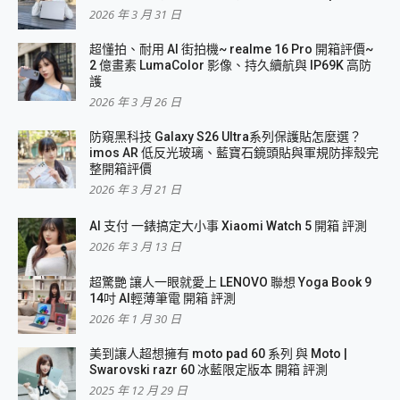
2026 年 3 月 31 日
超懂拍、耐用 AI 街拍機~ realme 16 Pro 開箱評價~
2 億畫素 LumaColor 影像、持久續航與 IP69K 高防
護
2026 年 3 月 26 日
防窺黑科技 Galaxy S26 Ultra系列保護貼怎麼選？
imos AR 低反光玻璃、藍寶石鏡頭貼與軍規防摔殼完
整開箱評價
2026 年 3 月 21 日
AI 支付 一錶搞定大小事 Xiaomi Watch 5 開箱 評測
2026 年 3 月 13 日
超驚艷 讓人一眼就愛上 LENOVO 聯想 Yoga Book 9
14吋 AI輕薄筆電 開箱 評測
2026 年 1 月 30 日
美到讓人超想擁有 moto pad 60 系列 與 Moto |
Swarovski razr 60 冰藍限定版本 開箱 評測
2025 年 12 月 29 日