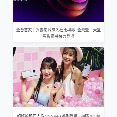
全台首家！秀泰影城導入杜比視界+全景聲，大巨
蛋影廳將接力登場
超好拍蔡司人像 vivo V40 系列登場~ 加碼 9/1前