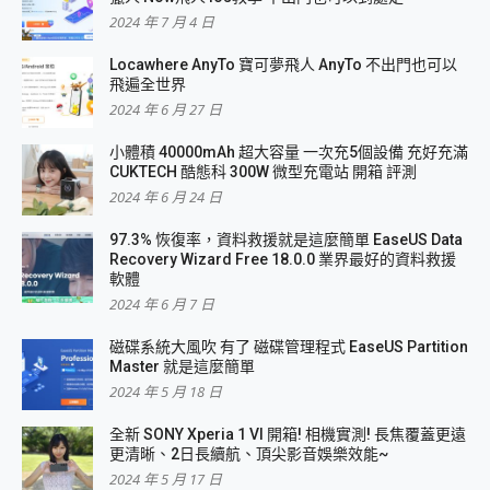
2024 年 7 月 4 日
Locawhere AnyTo 寶可夢飛人 AnyTo 不出門也可以
飛遍全世界
2024 年 6 月 27 日
小體積 40000mAh 超大容量 一次充5個設備 充好充滿
CUKTECH 酷態科 300W 微型充電站 開箱 評測
2024 年 6 月 24 日
97.3% 恢復率，資料救援就是這麼簡單 EaseUS Data
Recovery Wizard Free 18.0.0 業界最好的資料救援
軟體
2024 年 6 月 7 日
磁碟系統大風吹 有了 磁碟管理程式 EaseUS Partition
Master 就是這麼簡單
2024 年 5 月 18 日
全新 SONY Xperia 1 VI 開箱! 相機實測! 長焦覆蓋更遠
更清晰、2日長續航、頂尖影音娛樂效能~
2024 年 5 月 17 日