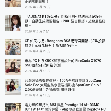
走到哪順到哪！
2026 年 7 月 31 日
「AUSNAT R1 錄音卡」開箱評測~ 終結會議紀錄地
獄，自動生成摘要報告，200+語言翻譯，旅遊最強搭
檔。
2026 年 5 月 7 日
CP 值天花板~ Bongcom BS5 足球君開箱~ 短焦投影
機 3千元就能擁有！ 折扣碼在這～
2026 年 4 月 23 日
專為 PC上的 XBOX和掌機設計的 FireCuda X1070
SSD 固態硬碟開箱 評測
2026 年 4 月 16 日
台灣製攝影機在這裡，100%全無線設計 SpotCam
Solo Eco 太陽能防水雲端攝影機 SpotCam Solo 3
2.5K高畫質戶外攝影機 開箱 評測
2026 年 4 月 13 日
電力超超超持久 MSI 微星 Prestige 14 AI+ D3MG-
031TW 14吋 開箱評價，AI輕薄商務筆電 Copilot+ PC