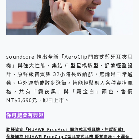
外型超吸晴~ 給您絕佳操控體驗 GravaStar Mercury K1 系列 異星機械鍵盤與 Mercury X 系列 輕量無線電競滑鼠 開箱 評測
開箱~變身「蜘蛛人」椅子軍師！MSI MPG 491CQP QD-OLED 超寬曲面電競螢幕，多工辦公、爽度滿滿的終極桌面體驗
iPhone 17 系列 有認證的防護來囉！ imos 首家導入 UL MCV 行銷宣告驗證的手機配件品牌
DJI Osmo Pocket 3 爽爽帶回家 歡慶 EaseUS 21 週年到來，「Slogan 海報徵稿活動」好康大放送
小巧好吸不擋鏡頭 有Qi2認證的 ONPRO MagReact MXs2 5000mAh薄型磁吸無線急速行動電源 開箱 評測
會走動的冷暖氣 SONY REON POCKET PRO 穿戴式智慧冷暖調溫裝置 開箱 評測
寶可夢飛人外掛iToolab AnyGo全新升級，GO Fest 五折優惠嗨翻天！支援 iOS/Android！
百倍變焦實測~ vivo X200 Pro 與 S25 Ultra 誰能滿足全場景拍攝需求？
超好用的 PLAUD NotePin AI 智慧錄音膠囊~ 您的AI 秘書已上線 每月免費送你 300分鐘轉寫
soundcore 推出全新「AeroClip開放式藍牙耳夾耳
COMPUTEX 2025 來囉！AGI亞奇雷 AI・Gaming・創作儲存方案登場，趕快來AGI亞奇雷挑戰任務抽 PS5！
機」與強大性能，集結 C 型星橋造型、舒適輕盈設
自帶線的 有線無線都能充 ONPRO MagReact M5 10000mAh 5合1 磁吸無線急速行動電源 開箱 評測
計、原聲級音質與 32小時長效續航，無論是日常通
飛利浦 JS7310 ⚡【電急便｜行動儲能救車電源】 可靠的旅行夥伴！帶給您優異的安全性與強大供電效能
勤、戶外運動或散步逛街，皆能輕鬆融入各種穿搭風
是螢幕也是電視! 一機超多用途「MSI微星 Modern MD272UPSW 27型」 4K IPS 輕薄商用智慧聯網螢幕 開箱 評測
您的專屬AI 助手 Yoga Slim 7 Aura Edition 觸控AI筆電 開箱 評測
格，共有「霧夜黑」與「霧金白」兩色，售價
realme 14 Pro 超硬軍規、冰感變色實測，realme 14 5G 遊戲戰鬥值爆表，效能x娛樂全都要！
NT$3,690元，即日上市。
iPhone、Apple Watch、AirPods耳機 三個設備充電一起搞定 ONPRO MagReact™ M3 3 in 1可攜摺疊無線充電器 開箱 評測
動靜皆宜「HUAWEI FreeArc」開放式耳掛耳機，無感配戴! 超穩超服貼，音質、通話也很優質
你可能會有興趣
好玩好拍 vivo V50 ~ 口袋裡的 Zeiss 潮流攝影棚!
25種洗烘模式一機搞定! Roborock 衣莉莎白 H1 Neo分子篩洗脫烘 AI 滾筒洗衣機
動靜皆宜「HUAWEI FreeArc」開放式耳掛耳機，無感配戴!
給 MSI Claw 系列電競掌機 最完美的家 MSI Nest Docking Station 掌機專屬擴充底座 開箱 評測
全機觸控 HUAWEI FreeClip C型耳夾式耳機 優質降噪、不漏音!
B&O 精品級音響! Home+ 中嘉寬頻 SoundBox 劇院串流盒 開箱 評測