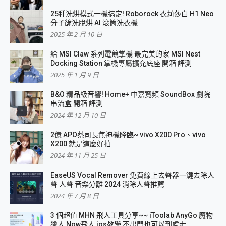
25種洗烘模式一機搞定! Roborock 衣莉莎白 H1 Neo
分子篩洗脫烘 AI 滾筒洗衣機
2025 年 2 月 10 日
給 MSI Claw 系列電競掌機 最完美的家 MSI Nest
Docking Station 掌機專屬擴充底座 開箱 評測
2025 年 1 月 9 日
B&O 精品級音響! Home+ 中嘉寬頻 SoundBox 劇院
串流盒 開箱 評測
2024 年 12 月 10 日
2億 APO蔡司長焦神機降臨~ vivo X200 Pro、vivo
X200 就是這麼好拍
2024 年 11 月 25 日
EaseUS Vocal Remover 免費線上去聲器一鍵去除人
聲 人聲 音樂分離 2024 消除人聲推薦
2024 年 7 月 8 日
3 個超值 MHN 飛人工具分享~~ iToolab AnyGo 魔物
獵人 Now飛人 ios教學 不出門也可以到處走