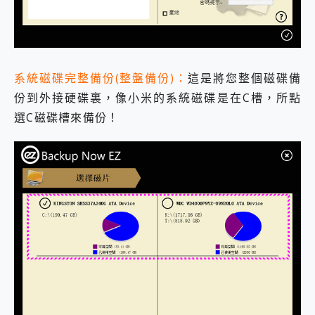
系統磁碟完整備份(整盤備份)：
這是將您整個磁碟備
份到外接硬碟裏，像小米的系統磁碟是在C槽，所點
選C磁碟槽來備份！