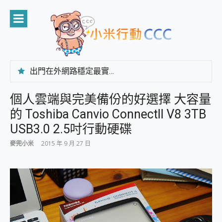
Skip
to
content
出門在外網路穩定最實在 「台灣大哥大」榮獲 4G/5G 在線率全球 NO.3 全台第一與全台六冠王實測心得，走到哪順到哪！
「AUSNAT R1 錄音卡」開箱評測~ 終結會議紀錄地獄，自動生成摘要報告，200+語言翻譯，旅遊最強搭檔。
CP 值天花板~ Bongcom BS5 足球君開箱~ 短焦投影機 3千元就能擁有！ 折扣碼在這～
個人雲端與完美備份的好選擇 大容量
專為 PC上的 XBOX和掌機設計的 FireCuda X1070 SSD 固態硬碟開箱 評測
的 Toshiba Canvio ConnectII V8 3TB
台灣製攝影機在這裡，100%全無線設計 SpotCam Solo Eco 太陽能防水雲端攝影機 SpotCam Solo 3 2.5K高畫質戶外攝影機 開箱 評測
電力超超超持久 MSI 微星 Prestige 14 AI+ D3MG-031TW 14吋 開箱評價，AI輕薄商務筆電 Copilot+ PC
USB3.0 2.5吋行動硬碟
超懂拍、耐用 AI 街拍機~ realme 16 Pro 開箱評價~ 2 億畫素 LumaColor 影像、持久續航與 IP69K 高防護
麥兜小米
2015 年 9 月 27 日
防窺黑科技 Galaxy S26 Ultra系列保護貼怎麼選？imos AR 低反光玻璃、藍寶石鏡頭貼與軍規防摔殼完整開箱評價
AI 支付 一錶搞定大小事 Xiaomi Watch 5 開箱 評測
超驚艷 讓人一眼就愛上 LENOVO 聯想 Yoga Book 9 14吋 AI輕薄筆電 開箱 評測
美到讓人超想擁有 moto pad 60 系列 與 Moto | Swarovski razr 60 冰藍限定版本 開箱 評測
好用的 EaseUS Partition Master 讓您輕鬆的移除與格式化有防寫保護的隨身碟或SD卡
一鍵修復模糊影片、舊照的 AI 好幫手! VideoProc Converter AI 新版全解析 × 年末優惠，一篇全看懂
小朋友才做選擇 投影機 RGB藍牙音響 氛圍情境燈 我通通都要！ Starfish 2 幻彩膠囊投影機｜結合「 智慧投影 & 煥彩流動 」的沈浸式生活新體驗