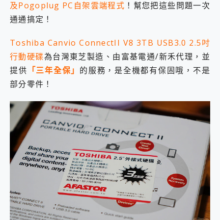
及Pogoplug PC自架雲端程式
！幫您把這些問題一次
2億 APO蔡司長焦神機降臨~ vivo X200 Pro、vivo X200 就是這麼好拍
通通搞定！
EaseUS Vocal Remover 免費線上去聲器一鍵去除人聲 人聲 音樂分離 2024 消除人聲推薦
3 個超值 MHN 飛人工具分享~~ iToolab AnyGo 魔物獵人 Now飛人 ios教學 不出門也可以到處走
Locawhere AnyTo 寶可夢飛人 AnyTo 不出門也可以飛遍全世界
Toshiba Canvio ConnectII V8 3TB USB3.0 2.5吋
小體積 40000mAh 超大容量 一次充5個設備 充好充滿 CUKTECH 酷態科 300W 微型充電站 開箱 評測
行動硬碟
為台灣東芝製造、由富基電通/新禾代理，並
97.3% 恢復率，資料救援就是這麼簡單 EaseUS Data Recovery Wizard Free 18.0.0 業界最好的資料救援軟體
提供
「三年全保」
的服務，是全機都有保固哦，不是
磁碟系統大風吹 有了 磁碟管理程式 EaseUS Partition Master 就是這麼簡單
部分零件！
全新 SONY Xperia 1 VI 開箱! 相機實測! 長焦覆蓋更遠更清晰、2日長續航、頂尖影音娛樂效能~
Xiaomi 14 Ultra 開箱 評測~ 有深度的 Leica 影像旗艦手機! 加碼小旗艦 Xiaomi 14 開箱 評測
vivo TWS 3e 真無線藍牙耳機智慧降噪升級、音質明亮溫潤，並支援雙設備連接~
MSI Claw 掌機專屬配件包 來囉 完美保護 MSI Claw A1M-026TW 電競掌機
人像旗艦 vivo V30 系列 開箱 評測! 首搭蔡司光學鏡頭、攝影棚級柔光環、拍攝功能最好玩的美拍神機 vivo V30 Pro
多個願望一次滿足 超強散熱 微星 MSI Claw A1M-026TW 電競掌機 開箱 評測
一吸完美對位 擁有超強吸力與超好用的隱磁支架 O-ONE MAG 最會吸的行動電源 開箱 評測
Motorola edge 70 pro 及 moto g37 power上市，登錄在送飛利浦氣炸鍋
近八千元的 Soundcore Liberty 5 Pro Max，有螢幕的耳機會是智商稅嗎?
ASUS Pad 全面應援 Me Time，加碼愛奇藝黃金雙周卡體驗，專案價最低 NT$0 起
榮耀 HONOR 600 Pro x MOLLY Limited Edition 限量版開賣，攜手味全龍進駐大巨蛋萬人盛典