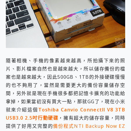
外型超吸晴~ 給您絕佳操控體驗 GravaStar Mercury K1 系列 異星機械鍵盤與 Mercury X 系列 輕量無線電競滑鼠 開箱 評測
開箱~變身「蜘蛛人」椅子軍師！MSI MPG 491CQP QD-OLED 超寬曲面電競螢幕，多工辦公、爽度滿滿的終極桌面體驗
iPhone 17 系列 有認證的防護來囉！ imos 首家導入 UL MCV 行銷宣告驗證的手機配件品牌
DJI Osmo Pocket 3 爽爽帶回家 歡慶 EaseUS 21 週年到來，「Slogan 海報徵稿活動」好康大放送
小巧好吸不擋鏡頭 有Qi2認證的 ONPRO MagReact MXs2 5000mAh薄型磁吸無線急速行動電源 開箱 評測
會走動的冷暖氣 SONY REON POCKET PRO 穿戴式智慧冷暖調溫裝置 開箱 評測
寶可夢飛人外掛iToolab AnyGo全新升級，GO Fest 五折優惠嗨翻天！支援 iOS/Android！
百倍變焦實測~ vivo X200 Pro 與 S25 Ultra 誰能滿足全場景拍攝需求？
超好用的 PLAUD NotePin AI 智慧錄音膠囊~ 您的AI 秘書已上線 每月免費送你 300分鐘轉寫
COMPUTEX 2025 來囉！AGI亞奇雷 AI・Gaming・創作儲存方案登場，趕快來AGI亞奇雷挑戰任務抽 PS5！
隨著相機、手機的像素越來越高，所拍攝下來的照
自帶線的 有線無線都能充 ONPRO MagReact M5 10000mAh 5合1 磁吸無線急速行動電源 開箱 評測
片、影片檔案自然也是越來越大，所以儲存備份的檔
飛利浦 JS7310 ⚡【電急便｜行動儲能救車電源】 可靠的旅行夥伴！帶給您優異的安全性與強大供電效能
案也是越來越大，因此500GB、1TB的外接硬碟慢慢
是螢幕也是電視! 一機超多用途「MSI微星 Modern MD272UPSW 27型」 4K IPS 輕薄商用智慧聯網螢幕 開箱 評測
的也不夠用了，當然是需要更大的備份容量儲存空
您的專屬AI 助手 Yoga Slim 7 Aura Edition 觸控AI筆電 開箱 評測
realme 14 Pro 超硬軍規、冰感變色實測，realme 14 5G 遊戲戰鬥值爆表，效能x娛樂全都要！
間，另外就是現在手機很多都把記憶卡擴充的功能給
iPhone、Apple Watch、AirPods耳機 三個設備充電一起搞定 ONPRO MagReact™ M3 3 in 1可攜摺疊無線充電器 開箱 評測
拿掉，如果當初沒有買大一點，那就GG了，現在小米
動靜皆宜「HUAWEI FreeArc」開放式耳掛耳機，無感配戴! 超穩超服貼，音質、通話也很優質
就來介紹這個
Toshiba Canvio ConnectII V8 3TB
好玩好拍 vivo V50 ~ 口袋裡的 Zeiss 潮流攝影棚!
25種洗烘模式一機搞定! Roborock 衣莉莎白 H1 Neo分子篩洗脫烘 AI 滾筒洗衣機
USB3.0 2.5吋行動硬碟
，擁有超大的儲存容量，同時
給 MSI Claw 系列電競掌機 最完美的家 MSI Nest Docking Station 掌機專屬擴充底座 開箱 評測
提供了好用又完整的
備份程式NTI Backup Now EZ
B&O 精品級音響! Home+ 中嘉寬頻 SoundBox 劇院串流盒 開箱 評測