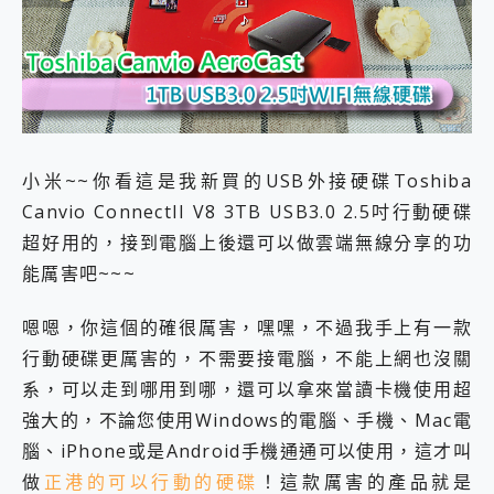
外型超吸晴~ 給您絕佳操控體驗 GravaStar Mercury K1 系列 異星機械鍵盤與 Mercury X 系列 輕量無線電競滑鼠 開箱 評測
開箱~變身「蜘蛛人」椅子軍師！MSI MPG 491CQP QD-OLED 超寬曲面電競螢幕，多工辦公、爽度滿滿的終極桌面體驗
iPhone 17 系列 有認證的防護來囉！ imos 首家導入 UL MCV 行銷宣告驗證的手機配件品牌
DJI Osmo Pocket 3 爽爽帶回家 歡慶 EaseUS 21 週年到來，「Slogan 海報徵稿活動」好康大放送
小巧好吸不擋鏡頭 有Qi2認證的 ONPRO MagReact MXs2 5000mAh薄型磁吸無線急速行動電源 開箱 評測
會走動的冷暖氣 SONY REON POCKET PRO 穿戴式智慧冷暖調溫裝置 開箱 評測
寶可夢飛人外掛iToolab AnyGo全新升級，GO Fest 五折優惠嗨翻天！支援 iOS/Android！
百倍變焦實測~ vivo X200 Pro 與 S25 Ultra 誰能滿足全場景拍攝需求？
小米~~你看這是我新買的USB外接硬碟Toshiba
超好用的 PLAUD NotePin AI 智慧錄音膠囊~ 您的AI 秘書已上線 每月免費送你 300分鐘轉寫
Canvio ConnectII V8 3TB USB3.0 2.5吋行動硬碟
COMPUTEX 2025 來囉！AGI亞奇雷 AI・Gaming・創作儲存方案登場，趕快來AGI亞奇雷挑戰任務抽 PS5！
超好用的，接到電腦上後還可以做雲端無線分享的功
自帶線的 有線無線都能充 ONPRO MagReact M5 10000mAh 5合1 磁吸無線急速行動電源 開箱 評測
飛利浦 JS7310 ⚡【電急便｜行動儲能救車電源】 可靠的旅行夥伴！帶給您優異的安全性與強大供電效能
能厲害吧~~~
是螢幕也是電視! 一機超多用途「MSI微星 Modern MD272UPSW 27型」 4K IPS 輕薄商用智慧聯網螢幕 開箱 評測
您的專屬AI 助手 Yoga Slim 7 Aura Edition 觸控AI筆電 開箱 評測
嗯嗯，你這個的確很厲害，嘿嘿，不過我手上有一款
realme 14 Pro 超硬軍規、冰感變色實測，realme 14 5G 遊戲戰鬥值爆表，效能x娛樂全都要！
行動硬碟更厲害的，不需要接電腦，不能上網也沒關
iPhone、Apple Watch、AirPods耳機 三個設備充電一起搞定 ONPRO MagReact™ M3 3 in 1可攜摺疊無線充電器 開箱 評測
系，可以走到哪用到哪，還可以拿來當讀卡機使用超
動靜皆宜「HUAWEI FreeArc」開放式耳掛耳機，無感配戴! 超穩超服貼，音質、通話也很優質
好玩好拍 vivo V50 ~ 口袋裡的 Zeiss 潮流攝影棚!
強大的，不論您使用Windows的電腦、手機、Mac電
25種洗烘模式一機搞定! Roborock 衣莉莎白 H1 Neo分子篩洗脫烘 AI 滾筒洗衣機
腦、iPhone或是Android手機通通可以使用，這才叫
給 MSI Claw 系列電競掌機 最完美的家 MSI Nest Docking Station 掌機專屬擴充底座 開箱 評測
做
正港的可以行動的硬碟
！這款厲害的產品就是
B&O 精品級音響! Home+ 中嘉寬頻 SoundBox 劇院串流盒 開箱 評測