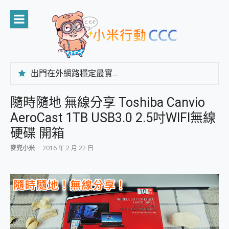
Skip
to
content
出門在外網路穩定最實在 「台灣大哥大」榮獲 4G/5G 在線率全球 NO.3 全台第一與全台六冠王實測心得，走到哪順到哪！
「AUSNAT R1 錄音卡」開箱評測~ 終結會議紀錄地獄，自動生成摘要報告，200+語言翻譯，旅遊最強搭檔。
CP 值天花板~ Bongcom BS5 足球君開箱~ 短焦投影機 3千元就能擁有！ 折扣碼在這～
隨時隨地 無線分享 Toshiba Canvio
專為 PC上的 XBOX和掌機設計的 FireCuda X1070 SSD 固態硬碟開箱 評測
AeroCast 1TB USB3.0 2.5吋WIFI無線
台灣製攝影機在這裡，100%全無線設計 SpotCam Solo Eco 太陽能防水雲端攝影機 SpotCam Solo 3 2.5K高畫質戶外攝影機 開箱 評測
電力超超超持久 MSI 微星 Prestige 14 AI+ D3MG-031TW 14吋 開箱評價，AI輕薄商務筆電 Copilot+ PC
硬碟 開箱
超懂拍、耐用 AI 街拍機~ realme 16 Pro 開箱評價~ 2 億畫素 LumaColor 影像、持久續航與 IP69K 高防護
麥兜小米
2016 年 2 月 22 日
防窺黑科技 Galaxy S26 Ultra系列保護貼怎麼選？imos AR 低反光玻璃、藍寶石鏡頭貼與軍規防摔殼完整開箱評價
AI 支付 一錶搞定大小事 Xiaomi Watch 5 開箱 評測
超驚艷 讓人一眼就愛上 LENOVO 聯想 Yoga Book 9 14吋 AI輕薄筆電 開箱 評測
美到讓人超想擁有 moto pad 60 系列 與 Moto | Swarovski razr 60 冰藍限定版本 開箱 評測
好用的 EaseUS Partition Master 讓您輕鬆的移除與格式化有防寫保護的隨身碟或SD卡
一鍵修復模糊影片、舊照的 AI 好幫手! VideoProc Converter AI 新版全解析 × 年末優惠，一篇全看懂
小朋友才做選擇 投影機 RGB藍牙音響 氛圍情境燈 我通通都要！ Starfish 2 幻彩膠囊投影機｜結合「 智慧投影 & 煥彩流動 」的沈浸式生活新體驗