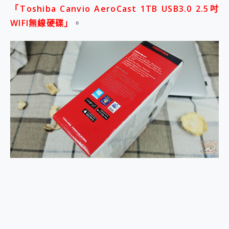
「Toshiba Canvio AeroCast 1TB USB3.0 2.5吋
2億 APO蔡司長焦神機降臨~ vivo X200 Pro、vivo X200 就是這麼好拍
EaseUS Vocal Remover 免費線上去聲器一鍵去除人聲 人聲 音樂分離 2024 消除人聲推薦
WIFI無線硬碟」
。
3 個超值 MHN 飛人工具分享~~ iToolab AnyGo 魔物獵人 Now飛人 ios教學 不出門也可以到處走
Locawhere AnyTo 寶可夢飛人 AnyTo 不出門也可以飛遍全世界
小體積 40000mAh 超大容量 一次充5個設備 充好充滿 CUKTECH 酷態科 300W 微型充電站 開箱 評測
97.3% 恢復率，資料救援就是這麼簡單 EaseUS Data Recovery Wizard Free 18.0.0 業界最好的資料救援軟體
磁碟系統大風吹 有了 磁碟管理程式 EaseUS Partition Master 就是這麼簡單
全新 SONY Xperia 1 VI 開箱! 相機實測! 長焦覆蓋更遠更清晰、2日長續航、頂尖影音娛樂效能~
Xiaomi 14 Ultra 開箱 評測~ 有深度的 Leica 影像旗艦手機! 加碼小旗艦 Xiaomi 14 開箱 評測
vivo TWS 3e 真無線藍牙耳機智慧降噪升級、音質明亮溫潤，並支援雙設備連接~
MSI Claw 掌機專屬配件包 來囉 完美保護 MSI Claw A1M-026TW 電競掌機
人像旗艦 vivo V30 系列 開箱 評測! 首搭蔡司光學鏡頭、攝影棚級柔光環、拍攝功能最好玩的美拍神機 vivo V30 Pro
多個願望一次滿足 超強散熱 微星 MSI Claw A1M-026TW 電競掌機 開箱 評測
一吸完美對位 擁有超強吸力與超好用的隱磁支架 O-ONE MAG 最會吸的行動電源 開箱 評測
OPPO 哈蘇 300mm 專業增距鏡實測：Find X9 Ultra 光學長焦隨手拍，紀錄生活就是這麼簡單
Motorola edge 70 pro 及 moto g37 power上市，登錄在送飛利浦氣炸鍋
近八千元的 Soundcore Liberty 5 Pro Max，有螢幕的耳機會是智商稅嗎?
ASUS Pad 全面應援 Me Time，加碼愛奇藝黃金雙周卡體驗，專案價最低 NT$0 起