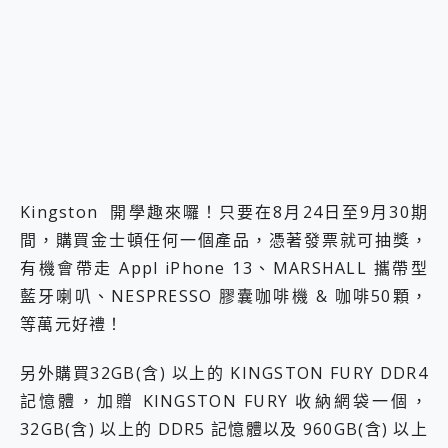
2億 APO蔡司長焦神機降臨~ vivo X200 Pro、vivo X200 就是這麼好拍
EaseUS Vocal Remover 免費線上去聲器一鍵去除人聲 人聲 音樂分離 2024 消除人聲推薦
3 個超值 MHN 飛人工具分享~~ iToolab AnyGo 魔物獵人 Now飛人 ios教學 不出門也可以到處走
Locawhere AnyTo 寶可夢飛人 AnyTo 不出門也可以飛遍全世界
小體積 40000mAh 超大容量 一次充5個設備 充好充滿 CUKTECH 酷態科 300W 微型充電站 開箱 評測
97.3% 恢復率，資料救援就是這麼簡單 EaseUS Data Recovery Wizard Free 18.0.0 業界最好的資料救援軟體
磁碟系統大風吹 有了 磁碟管理程式 EaseUS Partition Master 就是這麼簡單
全新 SONY Xperia 1 VI 開箱! 相機實測! 長焦覆蓋更遠更清晰、2日長續航、頂尖影音娛樂效能~
Xiaomi 14 Ultra 開箱 評測~ 有深度的 Leica 影像旗艦手機! 加碼小旗艦 Xiaomi 14 開箱 評測
Kingston 開學趣來囉！只要在8月24日至9月30期
vivo TWS 3e 真無線藍牙耳機智慧降噪升級、音質明亮溫潤，並支援雙設備連接~
MSI Claw 掌機專屬配件包 來囉 完美保護 MSI Claw A1M-026TW 電競掌機
間，購買金士頓任何一個產品，憑著發票就可抽獎，
人像旗艦 vivo V30 系列 開箱 評測! 首搭蔡司光學鏡頭、攝影棚級柔光環、拍攝功能最好玩的美拍神機 vivo V30 Pro
有機會帶走 Appl iPhone 13、MARSHALL 攜帶型
多個願望一次滿足 超強散熱 微星 MSI Claw A1M-026TW 電競掌機 開箱 評測
藍牙喇叭、NESPRESSO 膠囊咖啡機 & 咖啡50顆，
一吸完美對位 擁有超強吸力與超好用的隱磁支架 O-ONE MAG 最會吸的行動電源 開箱 評測
等萬元好禮！
OPPO 哈蘇 300mm 專業增距鏡實測：Find X9 Ultra 光學長焦隨手拍，紀錄生活就是這麼簡單
Motorola edge 70 pro 及 moto g37 power上市，登錄在送飛利浦氣炸鍋
近八千元的 Soundcore Liberty 5 Pro Max，有螢幕的耳機會是智商稅嗎?
另外購買32GB(含) 以上的 KINGSTON FURY DDR4
ASUS Pad 全面應援 Me Time，加碼愛奇藝黃金雙周卡體驗，專案價最低 NT$0 起
記憶體，加贈 KINGSTON FURY 收納網袋一個，
32GB(含) 以上的 DDR5 記憶體以及 960GB(含) 以上