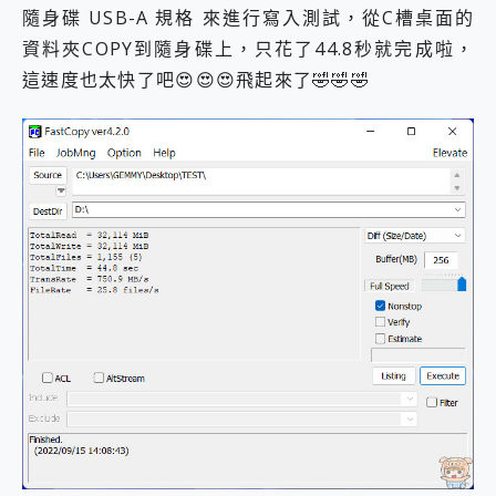
隨身碟 USB-A 規格 來進行寫入測試，從C槽桌面的
資料夾COPY到隨身碟上，只花了44.8秒就完成啦，
這速度也太快了吧😍😍😍飛起來了🤣🤣🤣