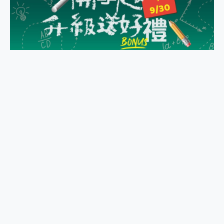
外型超吸晴~ 給您絕佳操控體驗 GravaStar Mercury K1 系列 異星機械鍵盤與 Mercury X 系列 輕量無線電競滑鼠 開箱 評測
開箱~變身「蜘蛛人」椅子軍師！MSI MPG 491CQP QD-OLED 超寬曲面電競螢幕，多工辦公、爽度滿滿的終極桌面體驗
iPhone 17 系列 有認證的防護來囉！ imos 首家導入 UL MCV 行銷宣告驗證的手機配件品牌
DJI Osmo Pocket 3 爽爽帶回家 歡慶 EaseUS 21 週年到來，「Slogan 海報徵稿活動」好康大放送
小巧好吸不擋鏡頭 有Qi2認證的 ONPRO MagReact MXs2 5000mAh薄型磁吸無線急速行動電源 開箱 評測
會走動的冷暖氣 SONY REON POCKET PRO 穿戴式智慧冷暖調溫裝置 開箱 評測
寶可夢飛人外掛iToolab AnyGo全新升級，GO Fest 五折優惠嗨翻天！支援 iOS/Android！
百倍變焦實測~ vivo X200 Pro 與 S25 Ultra 誰能滿足全場景拍攝需求？
超好用的 PLAUD NotePin AI 智慧錄音膠囊~ 您的AI 秘書已上線 每月免費送你 300分鐘轉寫
COMPUTEX 2025 來囉！AGI亞奇雷 AI・Gaming・創作儲存方案登場，趕快來AGI亞奇雷挑戰任務抽 PS5！
自帶線的 有線無線都能充 ONPRO MagReact M5 10000mAh 5合1 磁吸無線急速行動電源 開箱 評測
飛利浦 JS7310 ⚡【電急便｜行動儲能救車電源】 可靠的旅行夥伴！帶給您優異的安全性與強大供電效能
是螢幕也是電視! 一機超多用途「MSI微星 Modern MD272UPSW 27型」 4K IPS 輕薄商用智慧聯網螢幕 開箱 評測
您的專屬AI 助手 Yoga Slim 7 Aura Edition 觸控AI筆電 開箱 評測
realme 14 Pro 超硬軍規、冰感變色實測，realme 14 5G 遊戲戰鬥值爆表，效能x娛樂全都要！
iPhone、Apple Watch、AirPods耳機 三個設備充電一起搞定 ONPRO MagReact™ M3 3 in 1可攜摺疊無線充電器 開箱 評測
動靜皆宜「HUAWEI FreeArc」開放式耳掛耳機，無感配戴! 超穩超服貼，音質、通話也很優質
好玩好拍 vivo V50 ~ 口袋裡的 Zeiss 潮流攝影棚!
25種洗烘模式一機搞定! Roborock 衣莉莎白 H1 Neo分子篩洗脫烘 AI 滾筒洗衣機
給 MSI Claw 系列電競掌機 最完美的家 MSI Nest Docking Station 掌機專屬擴充底座 開箱 評測
B&O 精品級音響! Home+ 中嘉寬頻 SoundBox 劇院串流盒 開箱 評測