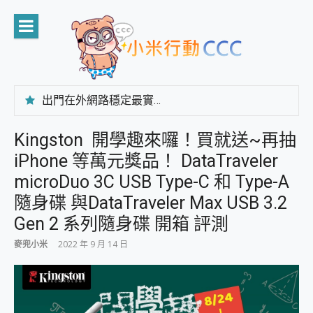
Skip
to
content
出門在外網路穩定最實在 「台灣大哥大」榮獲 4G/5G 在線率全球 NO.3 全台第一與全台六冠王實測心得，走到哪順到哪！
「AUSNAT R1 錄音卡」開箱評測~ 終結會議紀錄地獄，自動生成摘要報告，200+語言翻譯，旅遊最強搭檔。
CP 值天花板~ Bongcom BS5 足球君開箱~ 短焦投影機 3千元就能擁有！ 折扣碼在這～
Kingston 開學趣來囉！買就送~再抽
專為 PC上的 XBOX和掌機設計的 FireCuda X1070 SSD 固態硬碟開箱 評測
iPhone 等萬元獎品！ DataTraveler
台灣製攝影機在這裡，100%全無線設計 SpotCam Solo Eco 太陽能防水雲端攝影機 SpotCam Solo 3 2.5K高畫質戶外攝影機 開箱 評測
電力超超超持久 MSI 微星 Prestige 14 AI+ D3MG-031TW 14吋 開箱評價，AI輕薄商務筆電 Copilot+ PC
microDuo 3C USB Type-C 和 Type-A
超懂拍、耐用 AI 街拍機~ realme 16 Pro 開箱評價~ 2 億畫素 LumaColor 影像、持久續航與 IP69K 高防護
隨身碟 與DataTraveler Max USB 3.2
防窺黑科技 Galaxy S26 Ultra系列保護貼怎麼選？imos AR 低反光玻璃、藍寶石鏡頭貼與軍規防摔殼完整開箱評價
Gen 2 系列隨身碟 開箱 評測
AI 支付 一錶搞定大小事 Xiaomi Watch 5 開箱 評測
超驚艷 讓人一眼就愛上 LENOVO 聯想 Yoga Book 9 14吋 AI輕薄筆電 開箱 評測
麥兜小米
2022 年 9 月 14 日
美到讓人超想擁有 moto pad 60 系列 與 Moto | Swarovski razr 60 冰藍限定版本 開箱 評測
好用的 EaseUS Partition Master 讓您輕鬆的移除與格式化有防寫保護的隨身碟或SD卡
一鍵修復模糊影片、舊照的 AI 好幫手! VideoProc Converter AI 新版全解析 × 年末優惠，一篇全看懂
小朋友才做選擇 投影機 RGB藍牙音響 氛圍情境燈 我通通都要！ Starfish 2 幻彩膠囊投影機｜結合「 智慧投影 & 煥彩流動 」的沈浸式生活新體驗